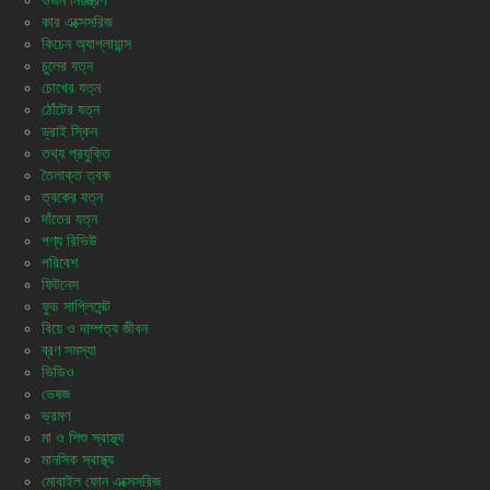
ওজন নিয়ন্ত্রণ
কার এক্সেসরিজ
কিচেন অ্যাপ্লায়ান্স
চুলের যত্ন
চোখের যত্ন
ঠোঁটের যত্ন
ড্রাই স্কিন
তথ্য প্রযুক্তি
তৈলাক্ত ত্বক
ত্বকের যত্ন
দাঁতের যত্ন
পণ্য রিভিউ
পরিবেশ
ফিটনেস
ফুড সাপ্লিমেন্ট
বিয়ে ও দাম্পত্য জীবন
ব্রণ সমস্যা
ভিডিও
ভেষজ
ভ্রমণ
মা ও শিশু স্বাস্থ্য
মানসিক স্বাস্থ্য
মোবাইল ফোন এক্সেসরিজ