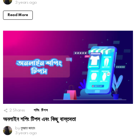
3 years ago
Read More
2
Shares
শপিং টিপস
অনলাইন শপিং টিপস এবং কিছু বাস্তবতা
by
নুসরাত জাহান
3 years ago