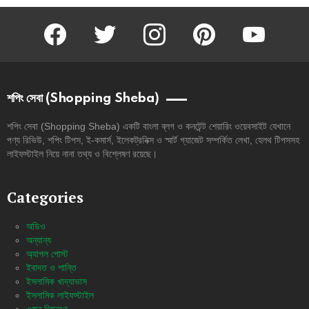
facebook
twitter
instagram
pinterest
youtube
শপিং সেবা (Shopping Sheba)
শপিং সেবা (Shopping Sheba) একটি বাংলা ব্লগ ও কনটেন্ট শেয়ারিং ওয়েবসাইট যেখানে
পণ্য রিভিউ, শপিং টিপস, ই-কমার্স, ইলেকট্রনিক্স ও স্মার্ট গ্যাজেট সম্পর্কিত লেখা, হেলথ টিপসসহ
লাইফস্টাইল নিয়ে নানা তথ্য ও বিশ্লেষণ রয়েছে।
Categories
অডিও
অন্যান্য
অ্যাপল পোস্ট
ইবাদত ও শান্তি
ইসলামিক খাদ্যাভাস
ইসলামিক লাইফস্টাইল