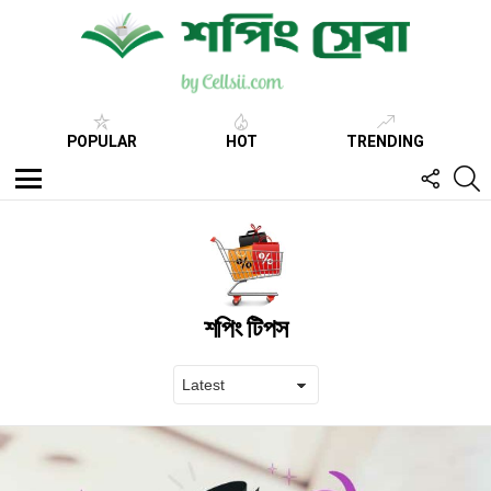
POPULAR
HOT
TRENDING
FOLL
S
US
Menu
শপিং টিপস
Latest
stories