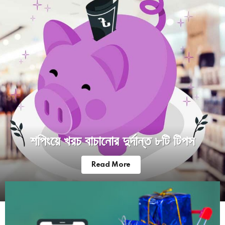
শপিংয়ে খরচ বাচানোর দুর্দান্ত ৮টি টিপস
Read More