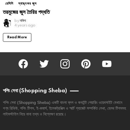
রেসিপি
স্বাস্থ্যকর জুস
তরমুজের জুস তৈরির পদ্ধতি
by
নাবিলা
4 years ago
Read More
facebook
twitter
instagram
pinterest
youtube
শপিং সেবা (Shopping Sheba)
শপিং সেবা (Shopping Sheba) একটি বাংলা ব্লগ ও কনটেন্ট শেয়ারিং ওয়েবসাইট যেখানে
পণ্য রিভিউ, শপিং টিপস, ই-কমার্স, ইলেকট্রনিক্স ও স্মার্ট গ্যাজেট সম্পর্কিত লেখা, হেলথ টিপসসহ
লাইফস্টাইল নিয়ে নানা তথ্য ও বিশ্লেষণ রয়েছে।