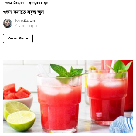
ওজন নিয়ন্ত্রণ
স্বাস্থ্যকর জুস
ওজন কমাতে সবুজ জুস
by
সানজিদা আলম
4 years ago
Read More