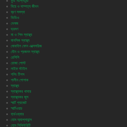
ফুড সাপ্লিমেন্ট
বিয়ে ও দাম্পত্য জীবন
ব্রণ সমস্যা
ভিডিও
ভেষজ
ভ্রমণ
মা ও শিশু স্বাস্থ্য
মানসিক স্বাস্থ্য
মোবাইল ফোন এক্সেসরিজ
যৌন ও প্রজনন স্বাস্থ্য
রেসিপি
রোজা পোস্ট
লাইফ স্টাইল
শপিং টিপস
শালীন পোশাক
স্বাস্থ্য
স্বাস্থ্যকর খাবার
স্বাস্থ্যকর জুস
স্মার্ট গ্যাজেট
স্মার্টওয়াচ
হার্ডওয়্যার
হোম অ্যাপ্লায়ান্স
হোম সিকিউরিটি