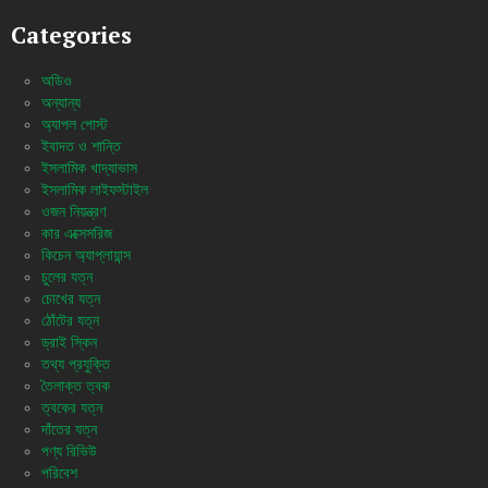
Categories
অডিও
অন্যান্য
অ্যাপল পোস্ট
ইবাদত ও শান্তি
ইসলামিক খাদ্যাভাস
ইসলামিক লাইফস্টাইল
ওজন নিয়ন্ত্রণ
কার এক্সেসরিজ
কিচেন অ্যাপ্লায়ান্স
চুলের যত্ন
চোখের যত্ন
ঠোঁটের যত্ন
ড্রাই স্কিন
তথ্য প্রযুক্তি
তৈলাক্ত ত্বক
ত্বকের যত্ন
দাঁতের যত্ন
পণ্য রিভিউ
পরিবেশ