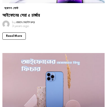
অ্যাপল পোস্ট
আইফোনের সেরা ৫ চার্জার
by
রায়হান ফেরদৌস রুদ্র
3 years ago
Read More