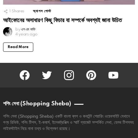
1
Shares
অ্যাপল পোস্ট
আইফোনের অসাধারণ কিছু ফিচার যা সম্পর্কে অবশ্যই জানা উচিত
by
এস এম কাফি
4 years ago
Read More
facebook
twitter
instagram
pinterest
youtube
শপিং সেবা (Shopping Sheba)
শপিং সেবা (Shopping Sheba) একটি বাংলা ব্লগ ও কনটেন্ট শেয়ারিং ওয়েবসাইট যেখানে
পণ্য রিভিউ, শপিং টিপস, ই-কমার্স, ইলেকট্রনিক্স ও স্মার্ট গ্যাজেট সম্পর্কিত লেখা, হেলথ টিপসসহ
লাইফস্টাইল নিয়ে নানা তথ্য ও বিশ্লেষণ রয়েছে।