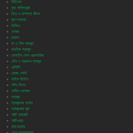
ফিটনেস
ফুড সাপ্লিমেন্ট
বিয়ে ও দাম্পত্য জীবন
ব্রণ সমস্যা
ভিডিও
ভেষজ
ভ্রমণ
মা ও শিশু স্বাস্থ্য
মানসিক স্বাস্থ্য
মোবাইল ফোন এক্সেসরিজ
যৌন ও প্রজনন স্বাস্থ্য
রেসিপি
রোজা পোস্ট
লাইফ স্টাইল
শপিং টিপস
শালীন পোশাক
স্বাস্থ্য
স্বাস্থ্যকর খাবার
স্বাস্থ্যকর জুস
স্মার্ট গ্যাজেট
স্মার্টওয়াচ
হার্ডওয়্যার
হোম অ্যাপ্লায়ান্স