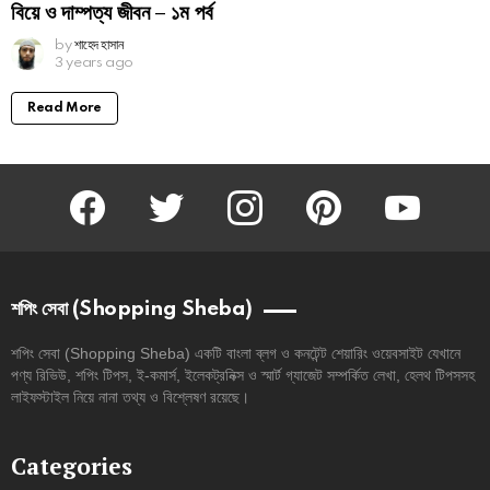
বিয়ে ও দাম্পত্য জীবন – ১ম পর্ব
by
শাহেদ হাসান
3 years ago
Read More
facebook
twitter
instagram
pinterest
youtube
শপিং সেবা (Shopping Sheba)
শপিং সেবা (Shopping Sheba) একটি বাংলা ব্লগ ও কনটেন্ট শেয়ারিং ওয়েবসাইট যেখানে
পণ্য রিভিউ, শপিং টিপস, ই-কমার্স, ইলেকট্রনিক্স ও স্মার্ট গ্যাজেট সম্পর্কিত লেখা, হেলথ টিপসসহ
লাইফস্টাইল নিয়ে নানা তথ্য ও বিশ্লেষণ রয়েছে।
Categories