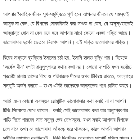
আপনার বৈবাহিক জীবন সুখ-সমৃদ্ধিতে পূর্ণ হলে আপনার জীবনে যে সমস্যাই
আসুক না কেন, যে বিপদের মোকাবিলাই করা লাগুক না কেন, যে অসুস্থতাতেই
আক্রান্ত হোন না কেন মনে হবে আপনার সাথে কোনো একটা শক্তি আছে।
ভালোবাসার দুর্গের ভেতরে নিরাপদ আপনি। এই শক্তি ভালোবাসার শক্তি।
বিয়ের মাধ্যমে ব্যক্তির ইমানের চর্চা হয়, ইমানি হালত বৃদ্ধি পায়। বিয়েকে
‘অর্ধেক দীন’ বলাটা রাসুলুল্লাহর কথার কথা নয়। কোনো দম্পতি যখন সর্বোচ্চ
প্রচেষ্টা চালায় তাদের বিয়ে ও পরিবারকে দীনের ওপর টিকিয়ে রাখতে, আল্লাহর
সন্তুষ্টি অর্জন করতে – তখন এটাই তাদেরকে জান্নাতের পথে চালিত করবে।
আমি এমন কোনো অবাস্তব রোমান্টিক ভালোবাসার কথা বলছি না যা আপনি
টিভি-সিনেমায় দেখে থাকেন। বলছি সেই ভালোবাসার কথা যার অনুপ্রেরণার
পাড়ি দিতে পারবেন সাত সমুদ্র তের তেপান্তর, যখন সবাই আপনার বিপক্ষে
চলে যাবে তখন যে ভালোবাসা আঁকড়ে ধরে থাকবেন, কারণ আপনি আপনার
সঙ্গীনির ব্যাপারে কনফিডেন্ট। তিনি চিরজীবন আপনাকে সাপোর্ট যুগিয়ে যাবেন।