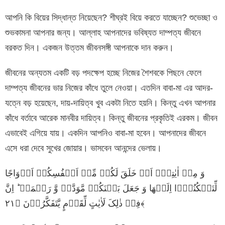
আপনি কি বিয়ের সিদ্ধান্ত নিয়েছেন? শীঘ্রই বিয়ে করতে যাচ্ছেন? শুভেচ্ছা ও
শুভকামনা আপনার জন্য। আল্লাহ আপনাদের ভবিষ্যত দাম্পত্য জীবনে
বরকত দিন। একজন উত্তম জীবনসঙ্গী আপনাকে দান করুন।
জীবনের অন্যতম একটি বড় পদক্ষেপ হচ্ছে নিজের শৈশবকে পিছনে ফেলে
দাম্পত্য জীবনের ভার নিজের কাঁধে তুলে নেওয়া। এতদিন বাবা-মা এর আদর-
যত্নে বড় হয়েছেন, দায়-দায়িত্ব খুব একটা নিতে হয়নি। কিন্তু এখন আপনার
কাঁধে বর্তাবে আরেক মানবীর দায়িত্ব। কিন্তু জীবনের প্রকৃতিই এরকম। জীবন
এভাবেই এগিয়ে যায়। একদিন আপনিও বাবা-মা হবেন। আপনাদের জীবনে
এসে ধরা দেবে সুখের জোয়ার। ভাসবেন আনন্দের ভেলায়।
وَ مِنۡ اٰیٰتِهٖۤ اَنۡ خَلَقَ لَکُمۡ مِّنۡ اَنۡفُسِکُمۡ اَزۡوَاجًا
لِّتَسۡکُنُوۡۤا اِلَیۡهَا وَ جَعَلَ بَیۡنَکُمۡ مَّوَدَّۃً وَّ رَحۡمَۃً ؕ اِنَّ
فِیۡ ذٰلِکَ لَاٰیٰتٍ لِّقَوۡمٍ یَّتَفَکَّرُوۡنَ ﴿۲۱﴾