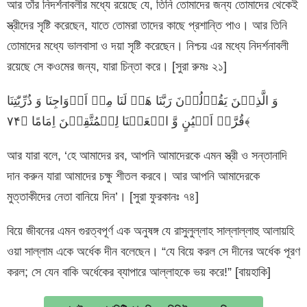
আর তাঁর নিদর্শনাবলীর মধ্যে রয়েছে যে, তিনি তোমাদের জন্য তোমাদের থেকেই
স্ত্রীদের সৃষ্টি করেছেন, যাতে তোমরা তাদের কাছে প্রশান্তি পাও। আর তিনি
তোমাদের মধ্যে ভালবাসা ও দয়া সৃষ্টি করেছেন। নিশ্চয় এর মধ্যে নিদর্শনাবলী
রয়েছে সে কওমের জন্য, যারা চিন্তা করে। [সুরা রুমঃ ২১]
وَ الَّذِیۡنَ یَقُوۡلُوۡنَ رَبَّنَا هَبۡ لَنَا مِنۡ اَزۡوَاجِنَا وَ ذُرِّیّٰتِنَا
قُرَّۃَ اَعۡیُنٍ وَّ اجۡعَلۡنَا لِلۡمُتَّقِیۡنَ اِمَامًا ﴿۷۴﴾
আর যারা বলে, ‘হে আমাদের রব, আপনি আমাদেরকে এমন স্ত্রী ও সন্তানাদি
দান করুন যারা আমাদের চক্ষু শীতল করবে। আর আপনি আমাদেরকে
মুত্তাকীদের নেতা বানিয়ে দিন’। [সুরা ফুরকানঃ ৭৪]
বিয়ে জীবনের এমন গুরত্বপূর্ণ এক অনুষঙ্গ যে রাসুলুল্লাহ সাল্লাল্লাহু আলায়হি
ওয়া সাল্লাম একে অর্ধেক দীন বলেছেন। “যে বিয়ে করল সে দীনের অর্ধেক পূরণ
করল; সে যেন বাকি অর্ধেকের ব্যাপারে আল্লাহকে ভয় করে!” [বায়হাকি]