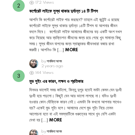
172
Views
কর্পোরেট লাইফে সুস্থ থাকার দুর্দান্ত ১৪ টি টিপস
আপনি কি কর্পোরেট লাইফ পার করছেন? তাহলে এই কন্টেন্ট এ রয়েছে
কর্পোরেট লাইফে সুস্থ থাকার দুর্দান্ত ১৪টি টিপস যা আপনার জীবন
বদলে দিবে। কর্পোরেট লাইফ আমাদের জীবনের বড় একটি অংশ দখল
করে নিয়েছে আর ব্যক্তিগত জীবনের জন্য রয়ে গেছে খুব সামান্য কিছু
সময়। সুস্থ জীবন যাপনের জন্য স্বাস্থ্যকর জীবনধারা বজায় রাখা
জরুরী। আপনিও কি […]
MORE
by
সানজিদা আলম
2 years ago
144
Views
মুড সুইং এর কারন, লক্ষন ও প্রতিকার
দিনভর ভালোই সময় কাটলো, কিন্তু দুপুর হতেই মনটা কেমন যেন দুঃখী
দুঃখী হয়ে পড়লো। কিছুই যেন আর ভালো লাগছে না। যদিও দুঃখী
হওয়ার কোন যৌক্তিক কারন নেই। এমনটা কি কখনো আপনার সাথেও
হয়? একেই মুড সুইং বলে। আমাদের দেশে মুড সুইং নিয়ে তেমন
আলোচনা হতে বা এই সমস্যাটিকে গুরুত্বের সাথে খুব বেশি একটা
দেখা হয় […]
MORE
by
সানজিদা আলম