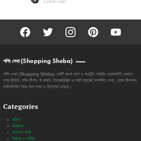
2 years ago
facebook
twitter
instagram
pinterest
youtube
শপিং সেবা (Shopping Sheba)
শপিং সেবা (Shopping Sheba) একটি বাংলা ব্লগ ও কনটেন্ট শেয়ারিং ওয়েবসাইট যেখানে
পণ্য রিভিউ, শপিং টিপস, ই-কমার্স, ইলেকট্রনিক্স ও স্মার্ট গ্যাজেট সম্পর্কিত লেখা, হেলথ টিপসসহ
লাইফস্টাইল নিয়ে নানা তথ্য ও বিশ্লেষণ রয়েছে।
Categories
অডিও
অন্যান্য
অ্যাপল পোস্ট
ইবাদত ও শান্তি