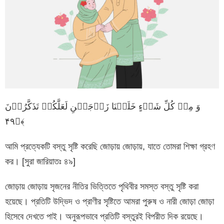
وَ مِنۡ کُلِّ شَیۡءٍ خَلَقۡنَا زَوۡجَیۡنِ لَعَلَّکُمۡ تَذَکَّرُوۡنَ
﴿۴۹﴾
আমি প্রত্যেকটি বস্তু সৃষ্টি করেছি জোড়ায় জোড়ায়, যাতে তোমরা শিক্ষা গ্রহণ
কর। [সুরা জারিয়াতঃ ৪৯]
জোড়ায় জোড়ায় সৃজনের নীতির ভিত্তিতে পৃথিবীর সমস্ত বস্তু সৃষ্টি করা
হয়েছে। প্রতিটি উদ্ভিদ ও প্রাণীর সৃষ্টিতে আমরা পুরুষ ও নারী জোড়া জোড়া
হিসেবে দেখতে পাই। অনুরূপভাবে প্রতিটি বস্তুরই বিপরীত দিক রয়েছে।