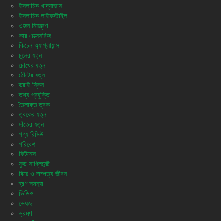
ইসলামিক খাদ্যাভাস
ইসলামিক লাইফস্টাইল
ওজন নিয়ন্ত্রণ
কার এক্সেসরিজ
কিচেন অ্যাপ্লায়ান্স
চুলের যত্ন
চোখের যত্ন
ঠোঁটের যত্ন
ড্রাই স্কিন
তথ্য প্রযুক্তি
তৈলাক্ত ত্বক
ত্বকের যত্ন
দাঁতের যত্ন
পণ্য রিভিউ
পরিবেশ
ফিটনেস
ফুড সাপ্লিমেন্ট
বিয়ে ও দাম্পত্য জীবন
ব্রণ সমস্যা
ভিডিও
ভেষজ
ভ্রমণ