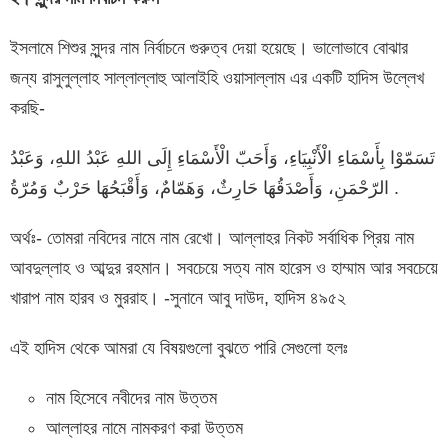
ইসলামে শিশুর সুন্দর নাম নির্বাচনে গুরুত্ব দেয়া হয়েছে। ভালোভাবে বোঝার
জন্য রাসুলুল্লাহ সাল্লাল্লাহু আলাইহি ওয়াসাল্লাম এর একটি হাদিস উল্লেখ
করছি-
تَسَمّوْا بِأَسْمَاءِ الْأَنْبِيَاءِ، وَأَحَبّ الْأَسْمَاءِ إِلَى اللهِ عَبْدُ اللهِ، وَعَبْدُ
الرّحْمَنِ، وَأَصْدَقُهَا حَارِثٌ، وَهَمّامٌ، وَأَقْبَحُهَا حَرْبٌ وَمُرّةُ.
অর্থঃ- তোমরা নবিদের নামে নাম রেখো। আল্লাহর নিকট সর্বাধিক প্রিয় নাম
আবদুল্লাহ ও আব্দুর রহমান। সবচেয়ে সত্য নাম হারেস ও হাম্মাম আর সবচেয়ে
খারাপ নাম হারব ও মুররাহ। -সুনানে আবু দাউদ, হাদিস ৪৯৫২
এই হাদিস থেকে আমরা যে বিষয়গুলো বুঝতে পারি সেগুলো হলঃ
নাম হিসেবে নবীদের নাম উত্তম
আল্লাহর নামে নামকরণ করা উত্তম