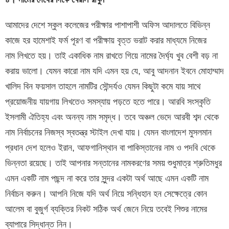
আমাদের দেশে স্কুল কলেজের পরীক্ষার পাশাপাশী অফিস আদালতে বিভিন্ন
কাজে হর হামেশাই ফর্ম পূরণ বা পরীক্ষায় বৃত্ত ভরাট করার মাধ্যমে নিজের
নাম লিখতে হয়। তাই একাধিক নাম রাখতে গিয়ে নামের দৈর্ঘ্য খুব বেশী বড় না
করায় ভালো। যেমন কারো নাম যদি এমন হয় যে, আবু আদনান ইবনে মোহাম্মাদ
খালিদ বিন ফয়সাল তাহলে নামটির সৌন্দর্যও যেমন কিছুটা কমে যায় সাথে
প্রয়োজনীয় যায়গায় লিখতেও সমস্যায় পড়তে হতে পারে। আরবি সংস্কৃতি
ইসলামী ঐতিহ্য এবং অনন্য নাম সমৃদ্ধ। তবে অঞ্চল ভেদে আরবী শব্দ থেকে
নাম নির্বাচনের নিজস্ব স্বতন্ত্র স্টাইল দেখা যায়। যেমন বাংলাদেশ মুসলমান
প্রধান দেশ হলেও ইরান, আফগানিস্থান বা পাকিস্তানের নাম ও পদবি থেকে
ভিন্নতা রয়েছে। তাই আপনার সন্তানের নামকরণের সময় শুধুমাত্র শ্রুতিমধুর
এমন একটি নাম পছন্দ না করে তার সুন্দর একটা অর্থ আছে এমন একটি নাম
নির্বাচন করুন। আপনি নিজে যদি অর্থ নিয়ে সন্ধিহান হন সেক্ষেত্রে কোন
আলেম বা বুজুর্গ ব্যক্তির নিকট সঠিক অর্থ জেনে নিয়ে তবেই শিশুর নামের
ব্যাপারে সিদ্ধান্ত নিন।