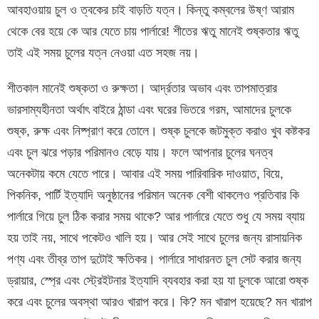
আবহাওয়ায় চুল ও ত্বকের চাই বাড়তি যত্ন। কিন্তু কম্বলের উষ্ণ আরাম
থেকে বের হয়ে কে আর যেতে চায় পার্লারে! শীতের ঋতু মানেই শুষ্কতার ঋতু
তাই এই সময় চুলের যত্ন নেওয়া এত সহজ নয়।
শীতকাল মানেই শুষ্কতা ও রুক্ষতা। আর্দ্রতার অভাব এবং তাপমাত্রার
ভারসাম্যহীনতা অর্থাৎ বাইরে ঠান্ডা এবং ঘরের ভিতরে গরম, আমাদের চুলকে
শুষ্ক, রুক্ষ এবং নিষ্প্রাণ করে তোলে। শুষ্ক চুলকে জটমুক্ত করাও খুব কষ্টকর
এবং চুল ঝরে পড়ার পরিমানও বেড়ে যায়। ফলে আপনার চুলের ঘনত্ব
অনেকটায় কমে যেতে পারে। আবার এই সময় পারিবারিক দাওয়াত, বিয়ে,
পিকনিক, পার্টি ইত্যাদি অনুষ্ঠানের পরিমান অনেক বেশী থাকলেও প্রতিবার কি
পার্লারে গিয়ে চুল ঠিক করার সময় থাকে? আর পার্লারে যেতে শুধু যে সময় ব্যায়
হয় তাই নয়, সাথে পকেটও খালি হয়। আর সেই সাথে চুলের জন্য রাসায়নিক
পণ্য এবং তীব্র তাপ দুটোই ক্ষতিকর। পার্লারে সাধারনত চুল সেট করার জন্য
ড্রায়ার, স্প্রে এবং স্ট্রেইটনার ইত্যাদি ব্যবহার করা হয় যা চুলকে আরো শুষ্ক
করে এবং চুলের অবস্থা আরও খারাপ করে। কি? মন খারাপ হয়েছে? মন খারাপ