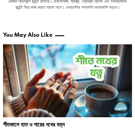
একজন ফ্রিল্যান্স কন্টেন্ট রাইটার। টেকনোলজি, স্বাস্থ্য, প্রোডাক্ট রিভিউ এবং ইনফরমেটিভ
কন্টেন্ট নিয়ে কাজ করতে ভালো লাগে। লেখালেখির পাশাপাশি ভালোবাসি পড়তে।
You May Also Like
শীতকালে হাত ও পায়ের নখের যত্ন