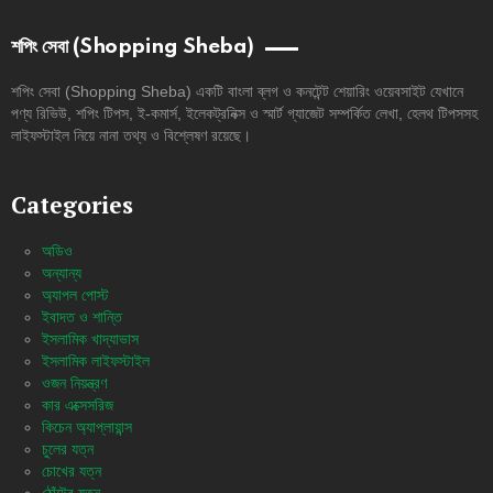
শপিং সেবা (Shopping Sheba)
শপিং সেবা (Shopping Sheba) একটি বাংলা ব্লগ ও কনটেন্ট শেয়ারিং ওয়েবসাইট যেখানে
পণ্য রিভিউ, শপিং টিপস, ই-কমার্স, ইলেকট্রনিক্স ও স্মার্ট গ্যাজেট সম্পর্কিত লেখা, হেলথ টিপসসহ
লাইফস্টাইল নিয়ে নানা তথ্য ও বিশ্লেষণ রয়েছে।
Categories
অডিও
অন্যান্য
অ্যাপল পোস্ট
ইবাদত ও শান্তি
ইসলামিক খাদ্যাভাস
ইসলামিক লাইফস্টাইল
ওজন নিয়ন্ত্রণ
কার এক্সেসরিজ
কিচেন অ্যাপ্লায়ান্স
চুলের যত্ন
চোখের যত্ন