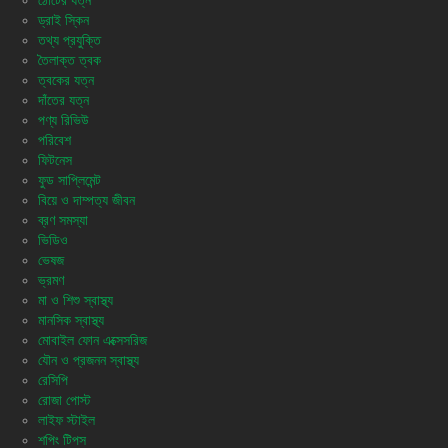
ঠোঁটের যত্ন
ড্রাই স্কিন
তথ্য প্রযুক্তি
তৈলাক্ত ত্বক
ত্বকের যত্ন
দাঁতের যত্ন
পণ্য রিভিউ
পরিবেশ
ফিটনেস
ফুড সাপ্লিমেন্ট
বিয়ে ও দাম্পত্য জীবন
ব্রণ সমস্যা
ভিডিও
ভেষজ
ভ্রমণ
মা ও শিশু স্বাস্থ্য
মানসিক স্বাস্থ্য
মোবাইল ফোন এক্সেসরিজ
যৌন ও প্রজনন স্বাস্থ্য
রেসিপি
রোজা পোস্ট
লাইফ স্টাইল
শপিং টিপস