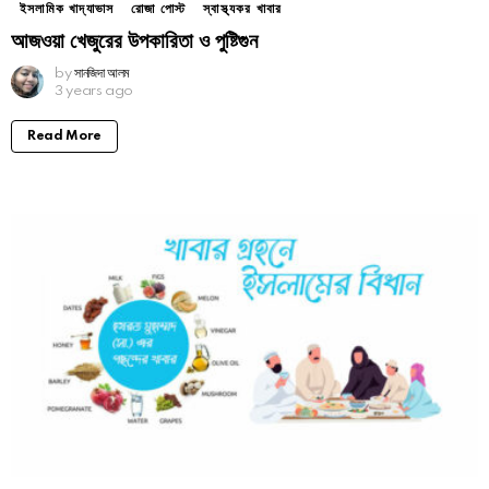
ইসলামিক খাদ্যাভাস
রোজা পোস্ট
স্বাস্থ্যকর খাবার
আজওয়া খেজুরের উপকারিতা ও পুষ্টিগুন
by
সানজিদা আলম
3 years ago
Read More