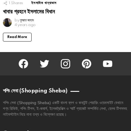
1
Shares
ইসলামিক খাদ্যাভাস
খাবার গ্রহনে ইসলামের বিধান
by
নুসরাত জাহান
4 years ago
Read More
facebook
twitter
instagram
pinterest
youtube
শপিং সেবা (Shopping Sheba)
শপিং সেবা (Shopping Sheba) একটি বাংলা ব্লগ ও কনটেন্ট শেয়ারিং ওয়েবসাইট যেখানে
পণ্য রিভিউ, শপিং টিপস, ই-কমার্স, ইলেকট্রনিক্স ও স্মার্ট গ্যাজেট সম্পর্কিত লেখা, হেলথ টিপসসহ
লাইফস্টাইল নিয়ে নানা তথ্য ও বিশ্লেষণ রয়েছে।