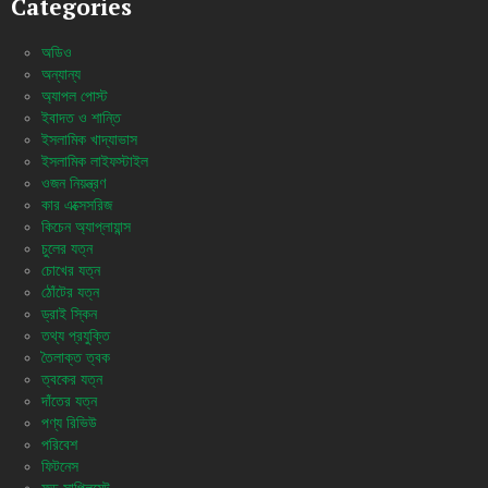
Categories
অডিও
অন্যান্য
অ্যাপল পোস্ট
ইবাদত ও শান্তি
ইসলামিক খাদ্যাভাস
ইসলামিক লাইফস্টাইল
ওজন নিয়ন্ত্রণ
কার এক্সেসরিজ
কিচেন অ্যাপ্লায়ান্স
চুলের যত্ন
চোখের যত্ন
ঠোঁটের যত্ন
ড্রাই স্কিন
তথ্য প্রযুক্তি
তৈলাক্ত ত্বক
ত্বকের যত্ন
দাঁতের যত্ন
পণ্য রিভিউ
পরিবেশ
ফিটনেস