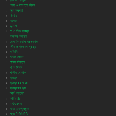
ফুড সাপ্লিমেন্ট
বিয়ে ও দাম্পত্য জীবন
ব্রণ সমস্যা
ভিডিও
ভেষজ
ভ্রমণ
মা ও শিশু স্বাস্থ্য
মানসিক স্বাস্থ্য
মোবাইল ফোন এক্সেসরিজ
যৌন ও প্রজনন স্বাস্থ্য
রেসিপি
রোজা পোস্ট
লাইফ স্টাইল
শপিং টিপস
শালীন পোশাক
স্বাস্থ্য
স্বাস্থ্যকর খাবার
স্বাস্থ্যকর জুস
স্মার্ট গ্যাজেট
স্মার্টওয়াচ
হার্ডওয়্যার
হোম অ্যাপ্লায়ান্স
হোম সিকিউরিটি