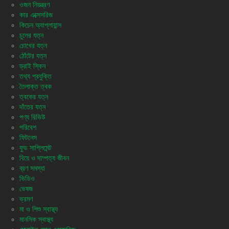
ওজন নিয়ন্ত্রণ
কার এক্সেসরিজ
কিচেন অ্যাপ্লায়ান্স
চুলের যত্ন
চোখের যত্ন
ঠোঁটের যত্ন
ড্রাই স্কিন
তথ্য প্রযুক্তি
তৈলাক্ত ত্বক
ত্বকের যত্ন
দাঁতের যত্ন
পণ্য রিভিউ
পরিবেশ
ফিটনেস
ফুড সাপ্লিমেন্ট
বিয়ে ও দাম্পত্য জীবন
ব্রণ সমস্যা
ভিডিও
ভেষজ
ভ্রমণ
মা ও শিশু স্বাস্থ্য
মানসিক স্বাস্থ্য