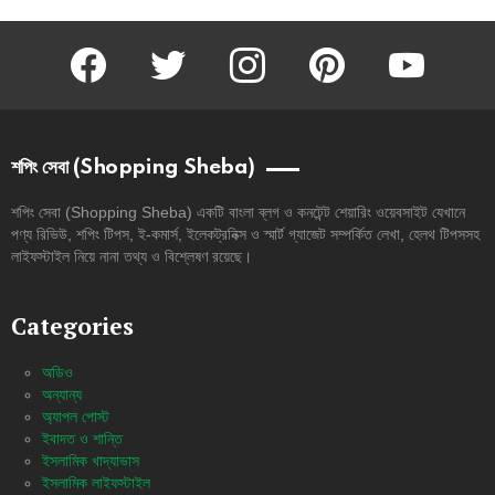
facebook
twitter
instagram
pinterest
youtube
শপিং সেবা (Shopping Sheba)
শপিং সেবা (Shopping Sheba) একটি বাংলা ব্লগ ও কনটেন্ট শেয়ারিং ওয়েবসাইট যেখানে
পণ্য রিভিউ, শপিং টিপস, ই-কমার্স, ইলেকট্রনিক্স ও স্মার্ট গ্যাজেট সম্পর্কিত লেখা, হেলথ টিপসসহ
লাইফস্টাইল নিয়ে নানা তথ্য ও বিশ্লেষণ রয়েছে।
Categories
অডিও
অন্যান্য
অ্যাপল পোস্ট
ইবাদত ও শান্তি
ইসলামিক খাদ্যাভাস
ইসলামিক লাইফস্টাইল