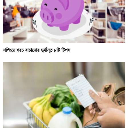
শপিংয়ে খরচ বাচানোর দুর্দান্ত ৮টি টিপস