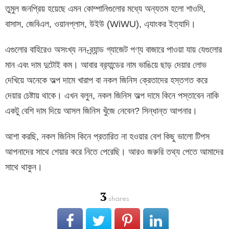
তুমুল জনপ্রিয় হয়েছে এমন কোম্পানিগুলোর মধ্যে অন্যতম হলো শাওমি,
বাসাস, জেবিএল, ওয়ানপ্লাস, উইউ (WiWU), এ্যাংকর ইত্যাদি।
এগুলোর বাহিরেও অসংখ্য নন-ব্র্যান্ড গ্যাজেট পণ্য বাজারে পাওয়া যায় যেগুলোর
মান এবং দাম দুটোই কম। আবার ব্র‍্যান্ডের নাম ভাঙিয়ে ছাড় দেয়ার লোভ
দেখিয়ে অনেকে অল্প দামে খারাপ বা নকল জিনিস ক্রেতাদের হস্তগত করে
দেয়ার চেষ্টায় থাকে। এখন বলুন, নকল জিনিস অল্প দামে কিনে পস্তাবেন নাকি
একটু বেশি দাম দিয়ে আসল জিনিস খুঁজে নেবেন? সিন্ধান্ত আপনার।
আশা করছি, নকল জিনিস কিনে প্রতারিত না হওয়ার বেশ কিছু ভালো টিপস
আপনাদের সাথে শেয়ার করে নিতে পেরেছি। আরও জরুরি তথ্য পেতে আমাদের
সাথে থাকুন।
3
shares