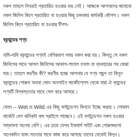
নকল তাহলে নিশ্চয়ই প্রতারিত হওয়ার ভয় নেই। আজকে আপনাদের জানাবো
নকল জিনিস কিনে প্রতারিত না হওয়ার কিছু চমৎকার কার্যকরী কৌশল। নকল
জিনিস কিনে প্রতারিত না হওয়ার টিপস-
ব্র
্যান্ডের পণ্য
নামি-দামি ব্র‍্যান্ডের পণ্যই বেশিরভাগ সময় নকল করা হয়। কিন্তু সে নকল
জিনিসের সাথে আসল জিনিসের আকাশ-পাতাল তফাৎ যা ব্যবহারের পর বোঝা
যায়। তাহলে করণীয় কী? করণীয় হচ্ছে আপনার যে পণ্য পছন্দ তা কিনুন
ব্র‍্যান্ডের শোরুম অথবা কোন অনলাইন মার্কেটপ্লেস থেকে যারা ঐ ব্যান্ডের
পণ্যটি বিশ্বস্ততার সাথে সেল করে আসছে।
যেমন – Wet n Wild এর কিছু ফাউন্ডেশন কিনতে ইচ্ছে করছে। লোকাল
মার্কেটে বেশ খানিকটা কম প্রাইসে পাচ্ছেন। এই ফাউন্ডেশন নকল হওয়ার
সম্ভাবনা অনেক বেশি। এর চেয়ে যেসব ইকমার্স সাইট এবং শোরুমগুলো
অনেকদিন যাবৎ সততার সাথে কাজ করে আসছে তাদের থেকেই কিনুন।