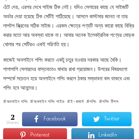
এঁটে দেয়, এরপর দেখে সাইজ ঠিক নেই। যদিও সেলারের কাছে যে সাইজটি
অর্ডার দেয়া হয়েছে ঠিক সেটিই পাঠিয়েছে। আসলে কাস্টমার জানত না তার
লাপটপ স্ক্রিনের সঠিক সাইজ। এরকম ক্ষেত্রে পণ্যটি অন্য কারো কাছে বিক্রি
করার মতো আর অবস্থা থাকে না। আবার অনেক ইলেকট্রনিক পণ্যের মোড়ক
খোলার পর সেটিরও একই পরিণতি হয়।
কাজেই অনলাইনে শপিং করতে একটু চতুর হওয়ার দরকার আছে বৈকি।
পাশাপাশি সেলারদের বাস্তবতাও মাথায় রাখা প্রয়োজন। উপরের বিষয়গুলো
সম্পর্কে সচেতন হয়ে অনলাইনে শপিং করলে ঠকার সম্ভাবনা কম থাকবে এবং
শপিং হবে আনন্দের।
অনলাইন শপিং
অনলাইন শপিং গাইড
ই-কমার্স
শপিং
শপিং টিপস
2
Facebook
Twitter
shares
Pinterest
LinkedIn