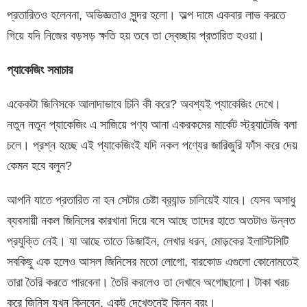
প্রতারিতও হলেননা, অভিজ্ঞতাও সুন্দর হলো। অল্প দামে একবার লাভ করতে
গিয়ে যদি নিজের বড়সড় ক্ষতি হয় তবে তা স্বেচ্ছায় প্রতারিত হওয়া।
প্যাকেজিং
সমাচার
একেকটা জিনিসকে আলাদাভাবে চিনি কী করে? অবশ্যই প্যাকেজিং দেখে।
নতুন নতুন প্যাকেজিং এ সাজিয়ে পণ্য আনা একরকমের মার্কেট স্ট্র‍্যাটেজি বলা
চলে। প্রশ্ন হচ্ছে এই প্যাকেজিংই যদি নকল পণ্যের জারিজুরি ফাঁস করে দেয়
কেমন হবে বলুন?
আপনি যাতে প্রতারিত না হন সেটার চেষ্টা ব্র‍্যান্ড চালিয়েই যাবে। যেসব অসাধু
ব্যবসায়ী নকল জিনিসের কারখানা দিয়ে বসে আছে তাদের হাতে অতটাও উন্নত
প্রযুক্তি নেই। যা আছে তাতে ডিজাইন, লেখার ধরন, মোড়কের ইলাস্টিসিটি
সবকিছু এক হলেও আসল জিনিসের মতো লোগো, বারকোড এগুলো কোনোমতেই
তারা তৈরি করতে পারবেনা। তৈরি করলেও তা দেখাবে অগোছালো। টাকা খরচ
করে জিনিস যখন কিনবেন, একটু দেখেশুনেই কিনুন বরং।