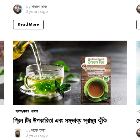
by
সানজিদা আলম
3 years ago
Read More
স্বাস্থ্যকর খাবার
গ্রিন টির উপকারিতা এবং সম্ভাব্য স্বাস্থ্য ঝুঁকি
দ
by
শাহেদ হাসান
3 years ago