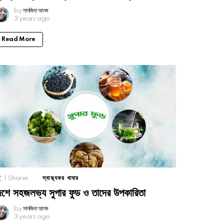
by
সানজিদা আলম
3 years ago
Read More
1
Shares
স্বাস্থ্যকর খাবার
েশে সহজলভ্য সুপার ফুড ও তাদের উপকারিতা
by
সানজিদা আলম
3 years ago