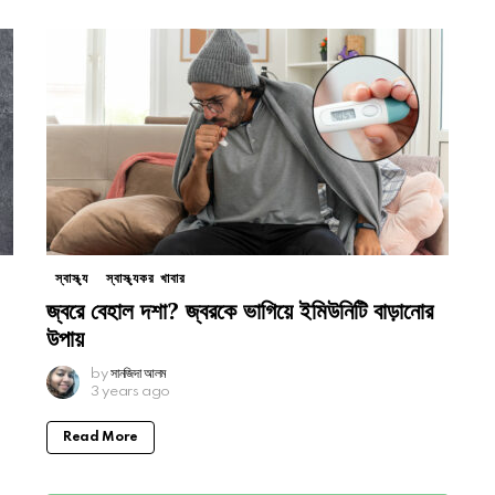
স্বাস্থ্য
স্বাস্থ্যকর খাবার
জ্বরে বেহাল দশা? জ্বরকে ভাগিয়ে ইমিউনিটি বাড়ানোর
উপায়
by
সানজিদা আলম
3 years ago
Read More