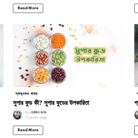
Read More
স্বাস্থ্যকর খাবার
সুপার ফুড কী? সুপার ফুডের উপকারিতা
প
by
সানজিদা আলম
3 years ago
Read More