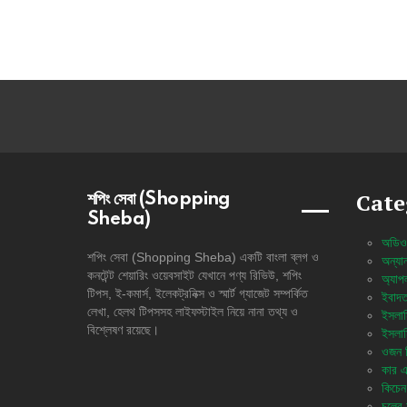
Cate
শপিং সেবা (Shopping
Sheba)
অডিও
শপিং সেবা (Shopping Sheba) একটি বাংলা ব্লগ ও
অন্যান
কনটেন্ট শেয়ারিং ওয়েবসাইট যেখানে পণ্য রিভিউ, শপিং
অ্যাপ
টিপস, ই-কমার্স, ইলেকট্রনিক্স ও স্মার্ট গ্যাজেট সম্পর্কিত
ইবাদত
লেখা, হেলথ টিপসসহ লাইফস্টাইল নিয়ে নানা তথ্য ও
ইসলাম
বিশ্লেষণ রয়েছে।
ইসলাম
ওজন নি
কার এ
কিচেন 
চুলের 