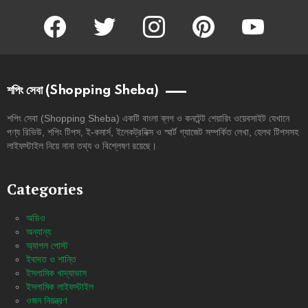
facebook
twitter
instagram
pinterest
youtube
শপিং সেবা (Shopping Sheba)
শপিং সেবা (Shopping Sheba) একটি বাংলা ব্লগ ও কনটেন্ট শেয়ারিং ওয়েবসাইট যেখানে
পণ্য রিভিউ, শপিং টিপস, ই-কমার্স, ইলেকট্রনিক্স ও স্মার্ট গ্যাজেট সম্পর্কিত লেখা, হেলথ টিপসসহ
লাইফস্টাইল নিয়ে নানা তথ্য ও বিশ্লেষণ রয়েছে।
Categories
অডিও
অন্যান্য
অ্যাপল পোস্ট
ইবাদত ও শান্তি
ইসলামিক খাদ্যাভাস
ইসলামিক লাইফস্টাইল
ওজন নিয়ন্ত্রণ