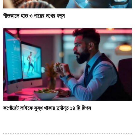
শীতকালে হাত ও পায়ের নখের যত্ন
কর্পোরেট লাইফে সুস্থ থাকার দুর্দান্ত ১৪ টি টিপস