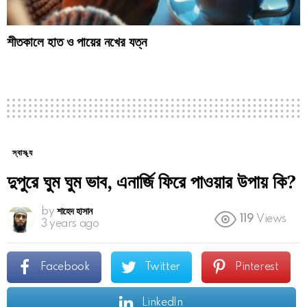
শীতকালে হাত ও পায়ের নখের যত্ন
স্বাস্থ্য
দুপুরে ঘুম ঘুম ভাব, এনার্জি ফিরে পাওয়ার উপায় কি?
by
শাহেদ হাসান
119
Views
3 years ago
Facebook
Twitter
Pinterest
LinkedIn