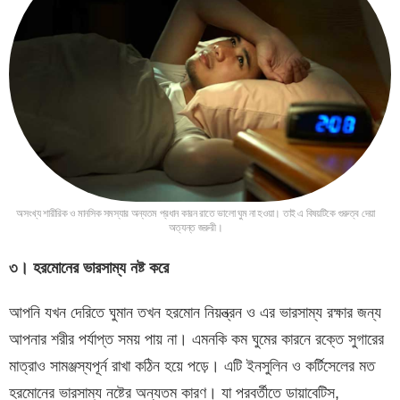
অসংখ্য শারীরিক ও মানসিক সমস্যার অন্যতম প্রধান কারন রাতে ভালো ঘুম না হওয়া। তাই এ বিষয়টিকে গুরুত্ব দেয়া
অত্যন্ত জরুরী।
৩। হরমোনের ভারসাম্য নষ্ট করে
আপনি যখন দেরিতে ঘুমান তখন হরমোন নিয়ন্ত্রন ও এর ভারসাম্য রক্ষার জন্য
আপনার শরীর পর্যাপ্ত সময় পায় না। এমনকি কম ঘুমের কারনে রক্তে সুগারের
মাত্রাও সামঞ্জস্যপূর্ন রাখা কঠিন হয়ে পড়ে। এটি ইনসুলিন ও কর্টিসেলের মত
হরমোনের ভারসাম্য নষ্টের অন্যতম কারণ। যা পরবর্তীতে ডায়াবেটিস,