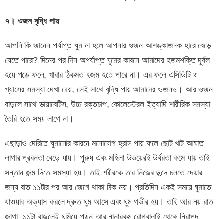
৭। ওজন বৃদ্ধি পায়
আপনি কি জানেন পর্যাপ্ত ঘুম না হলে আপনার ওজন আশঙ্কাজনক হারে বেড়ে
যেতে পারে? দিনের পর দিন অপর্যাপ্ত ঘুমের কারনে আমাদের হজমশক্তি দূর্বল
হয়ে পড়ে ফলে, খাবার ঠিকমত হজম হতে পারে না। এর ফলে এসিডিটি ও
গ্যাসের সমস্যা দেখা দেয়, সেই সাথে বৃদ্ধি পায় আমাদের ওজনও। আর ওজন
বাড়লে সাথে ডায়াবেটিস, উচ্চ রক্তচাপ, কোলেস্টেরল ইত্যাদি শারীরিক সমস্যা
তৈরি হতে সময় লাগে না।
এছাড়াও দেরিতে ঘুমানোর কারনে মনোযোগ হ্রাস পায় ফলে ছোট খাট আঘাত
লাগার প্রবনতা বেড়ে যায়। পুরুষ এবং মহিলা উভয়েরই উর্বরতা কমে যায় তাই
সন্তান জন্ম দিতে সমস্যা হয়। তাই শরীরকে তার নিজের ছন্দে চলতে দেয়ার
জন্য রাত ১১টার পর আর জেগে থাকা ঠিক নয়। প্রতিদিন একই সময়ে ঘুমাতে
যাওয়ার অভ্যাস করলে দ্রুত ঘুম আসে এবং ঘুম গভীর হয়। তাই আর নয় রাত
জাগা, ১১টা বাজলেই ঘুমিয়ে পড়ুন আর নানারকম রোগবালাই থেকে নিরাপদ