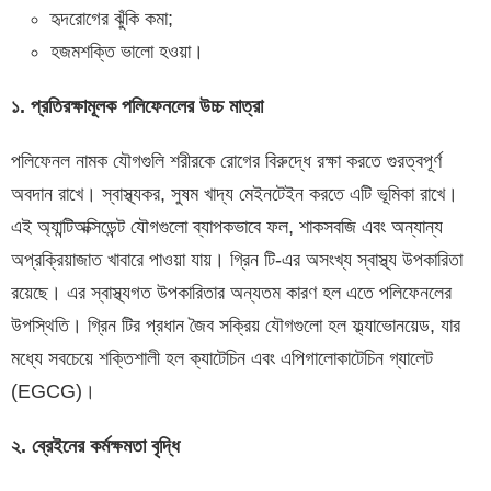
হৃদরোগের ঝুঁকি কমা;
হজমশক্তি ভালো হওয়া।
১. প্রতিরক্ষামূলক পলিফেনলের উচ্চ মাত্রা
পলিফেনল নামক যৌগগুলি শরীরকে রোগের বিরুদ্ধে রক্ষা করতে গুরত্বপূর্ণ
অবদান রাখে। স্বাস্থ্যকর, সুষম খাদ্য মেইনটেইন করতে এটি ভূমিকা রাখে।
এই অ্যান্টিঅক্সিডেন্ট যৌগগুলো ব্যাপকভাবে ফল, শাকসবজি এবং অন্যান্য
অপ্রক্রিয়াজাত খাবারে পাওয়া যায়। গ্রিন টি-এর অসংখ্য স্বাস্থ্য উপকারিতা
রয়েছে। এর স্বাস্থ্যগত উপকারিতার অন্যতম কারণ হল এতে পলিফেনলের
উপস্থিতি। গ্রিন টির প্রধান জৈব সক্রিয় যৌগগুলো হল ফ্ল্যাভোনয়েড, যার
মধ্যে সবচেয়ে শক্তিশালী হল ক্যাটেচিন এবং এপিগালোকাটেচিন গ্যালেট
(EGCG)।
২. ব্রেইনের কর্মক্ষমতা বৃদ্ধি