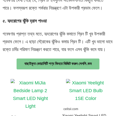
গবেষণায় দেখা গেছে যে, গ্রিন টি ইনসুলিন সংবেদনশীলতা কিছুটা কমাতে
পারে। ফলস্বরূপ রক্তে শর্করার নিয়ন্ত্রণে এটা উপকারী প্রভাব ফেলে।
৫. হৃদরোগের ঝুঁকি হ্রাস পাওয়া
গবেষণায় প্রাপ্ত তথ্য মতে, হৃদরোগের ঝুঁকি কমাতে গ্রিন টি খুব উপকারী
প্রভাব ফেলে। এ ছাড়া স্ট্রোকের ঝুঁকিও কমায় গ্রিন টি। এটি খুব ভালো ভাবে
রক্তে চর্বির পরিমাণ নিয়ন্ত্রণ করতে পারে, যার ফলে এসব ঝুঁকি কমে যায়।
বাছাইকৃত কোয়ালিটি পণ্য কিনতে ভিজিট করুন সেলসি.কম
cellsii.com
Xiaomi Yeelight Smart LED