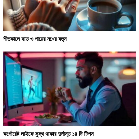
শীতকালে হাত ও পায়ের নখের যত্ন
কর্পোরেট লাইফে সুস্থ থাকার দুর্দান্ত ১৪ টি টিপস