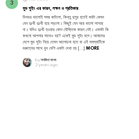
মুড সুইং এর কারন, লক্ষন ও প্রতিকার
দিনভর ভালোই সময় কাটলো, কিন্তু দুপুর হতেই মনটা কেমন
যেন দুঃখী দুঃখী হয়ে পড়লো। কিছুই যেন আর ভালো লাগছে
না। যদিও দুঃখী হওয়ার কোন যৌক্তিক কারন নেই। এমনটা কি
কখনো আপনার সাথেও হয়? একেই মুড সুইং বলে। আমাদের
দেশে মুড সুইং নিয়ে তেমন আলোচনা হতে বা এই সমস্যাটিকে
গুরুত্বের সাথে খুব বেশি একটা দেখা হয় […]
MORE
by
সানজিদা আলম
2 years ago