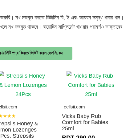
়া জরুরি।
নখ মজবুত করতে ভিটামিন বি, ই এবং আয়রন সমৃদ্ধ খাবার খান।
ছ খেলে নখ মজবুত থাকবে।
বায়োটিন সাপ্লিমেন্ট খাওয়ার পরামর্শও ডাক্তারের
োয়ালিটি পণ্য কিনতে ভিজিট করুন সেলসি.কম
llsii.com
cellsii.com
Vicks Baby Rub
★★★★
Comfort for Babies
repsils Honey &
25ml
emon Lozenges
Pcs, Strepsils
BDT 290.00