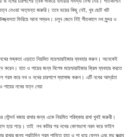
 বা নখের চারপাশের ত্বক শুকিয়ে যাওয়ার সমস্যা দেখা দেয়। শীতকালীন
যত্ন নেওয়া অত্যন্ত জরুরি। তবে ভয়ের কিছু নেই, খুব ছোট খাট
ক উজ্জ্বলতা ফিরিয়ে আনা সম্ভব। চলুন জেনে নিই শীতকালে নখ সুন্দর ও
খের শুষ্কতা এড়াতে নিয়মিত ময়েশ্চারাইজার ব্যবহার করুন। অনেকেই
্দ করেন। হাত ও পায়ের জন্য বিশেষ ময়েশ্চারাইজার ক্রিম ব্যবহার করতে
ল গরম করে নখ ও নখের চারপাশে ম্যাসাজ করুন। এটি নখের আর্দ্রতা
পায়ের নখের যত্ন নেয়া
 সৌন্দর্য বজায় রাখার জন্য একে নিয়মিত পরিষ্কার রাখা খুবই জরুরী।
সখসে হয়ে পড়ে। তাই নখ কাটার পর নখের কোণগুলো নরম করে ফাইল
 রাখার জন্য প্রতিদিন গরম পানিতে হাত ও পা ধুয়ে ফেলুন এবং মৃদু স্ক্রাব