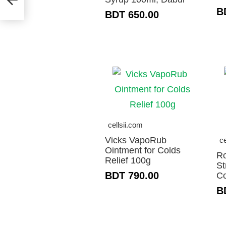
B
BDT 650.00
cellsii.com
Vicks VapoRub
ce
Ointment for Colds
Ro
Relief 100g
St
BDT 790.00
C
B