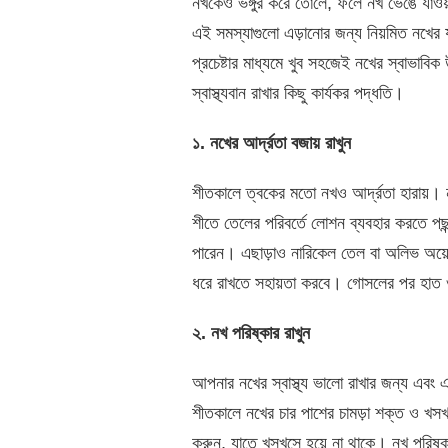
নখকেও ভঙ্গুর করে তোলে, ফলে নখ ভেঙে যাওয়া
এই সমস্যাগুলো এড়ানোর জন্য নিয়মিত নখের 
প্রচেষ্টার মাধ্যমে খুব সহজেই নখের স্বাভাবি
স্বাস্থ্যবান রাখার কিছু কার্যকর পদ্ধতি।
১
.
নখের
আর্দ্রতা
বজায়
রাখুন
শীতকালে ত্বকের মতো নখও আর্দ্রতা হারায়। ন
শীতে তেলের পরিবর্তে লোশন ব্যবহার করতে পছন
পারেন। এছাড়াও নারিকেল তেল বা অলিভ অয়ে
ধরে রাখতে সহায়তা করবে। গোসলের পর হাত ও 
২
.
নখ
পরিষ্কার
রাখুন
আপনার নখের স্বাস্থ্য ভালো রাখার জন্য এবং এর
শীতকালে নখের চার পাশের চামড়া শক্ত ও খ
করুন, যাতে খসখসে হয়ে না থাকে। নখ পরিষ্কার