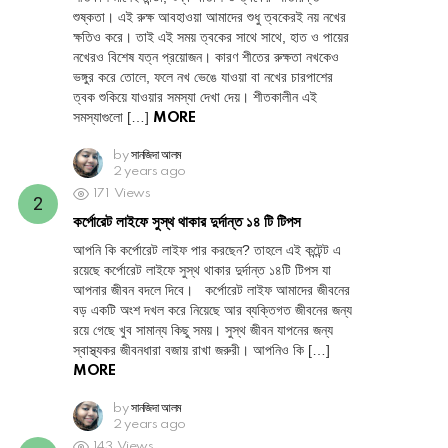
শুষ্কতা। এই রুক্ষ আবহাওয়া আমাদের শুধু ত্বকেরই নয় নখের
ক্ষতিও করে। তাই এই সময় ত্বকের সাথে সাথে, হাত ও পায়ের
নখেরও বিশেষ যত্ন প্রয়োজন। কারণ শীতের রুক্ষতা নখকেও
ভঙ্গুর করে তোলে, ফলে নখ ভেঙে যাওয়া বা নখের চারপাশের
ত্বক শুকিয়ে যাওয়ার সমস্যা দেখা দেয়। শীতকালীন এই
সমস্যাগুলো […]
MORE
by
সানজিদা আলম
2 years ago
171
Views
কর্পোরেট লাইফে সুস্থ থাকার দুর্দান্ত ১৪ টি টিপস
আপনি কি কর্পোরেট লাইফ পার করছেন? তাহলে এই কন্টেন্ট এ
রয়েছে কর্পোরেট লাইফে সুস্থ থাকার দুর্দান্ত ১৪টি টিপস যা
আপনার জীবন বদলে দিবে। কর্পোরেট লাইফ আমাদের জীবনের
বড় একটি অংশ দখল করে নিয়েছে আর ব্যক্তিগত জীবনের জন্য
রয়ে গেছে খুব সামান্য কিছু সময়। সুস্থ জীবন যাপনের জন্য
স্বাস্থ্যকর জীবনধারা বজায় রাখা জরুরী। আপনিও কি […]
MORE
by
সানজিদা আলম
2 years ago
143
Views