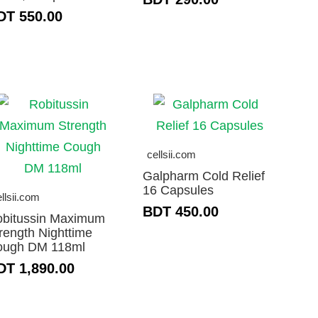
DT 550.00
cellsii.com
Galpharm Cold Relief
16 Capsules
llsii.com
BDT 450.00
bitussin Maximum
rength Nighttime
ough DM 118ml
DT 1,890.00