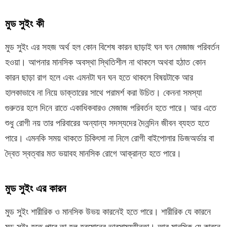
মুড সুইং কী
মুড সুইং এর সহজ অর্থ হল কোন বিশেষ কারন ছাড়াই ঘন ঘন মেজাজ পরিবর্তন
হওয়া। আপনার মানসিক অবস্থা স্থিতিশীল না থাকলে অথবা হঠাত কোন
কারন ছাড়া রাগ হলে এবং এমনটা ঘন ঘন হতে থাকলে বিষয়টাকে আর
হালকাভাবে না নিয়ে ডাক্তারের সাথে পরামর্শ করা উচিত। কেননা সমস্যা
গুরুতর হলে দিনে রাতে একাধিকবারও মেজাজ পরিবর্তন হতে পারে। আর এতে
শুধু রোগী নয় তার পরিবারের অন্যান্য সদস্যদের দৈনন্দিন জীবন ব্যহত হতে
পারে। এমনকি সময় থাকতে চিকিৎসা না নিলে রোগী বাইপোলার ডিজঅর্ডার বা
দ্বৈত স্বত্বার মত ভয়াবহ মানসিক রোগে আক্রান্ত হতে পারে।
মুড সুইং এর কারন
মুড সুইং শারীরিক ও মানসিক উভয় কারনেই হতে পারে। শারীরিক যে কারনে
মুড সুইং হতে পারে তা হল হরমোনের ভারসাম্যহীনতা। আর মানসিক যে কারনে