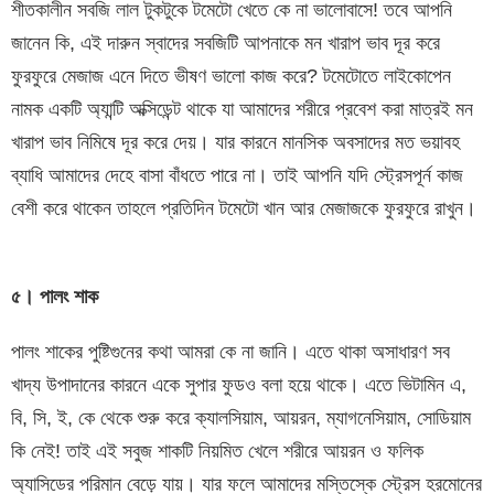
শীতকালীন সবজি লাল টুকটুকে টমেটো খেতে কে না ভালোবাসে! তবে আপনি
জানেন কি, এই দারুন স্বাদের সবজিটি আপনাকে মন খারাপ ভাব দূর করে
ফুরফুরে মেজাজ এনে দিতে ভীষণ ভালো কাজ করে? টমেটোতে লাইকোপেন
নামক একটি অ্যান্টি অক্সিডেন্ট থাকে যা আমাদের শরীরে প্রবেশ করা মাত্রই মন
খারাপ ভাব নিমিষে দূর করে দেয়। যার কারনে মানসিক অবসাদের মত ভয়াবহ
ব্যাধি আমাদের দেহে বাসা বাঁধতে পারে না। তাই আপনি যদি স্ট্রেসপূর্ন কাজ
বেশী করে থাকেন তাহলে প্রতিদিন টমেটো খান আর মেজাজকে ফুরফুরে রাখুন।
৫। পালং শাক
পালং শাকের পুষ্টিগুনের কথা আমরা কে না জানি। এতে থাকা অসাধারণ সব
খাদ্য উপাদানের কারনে একে সুপার ফুডও বলা হয়ে থাকে। এতে ভিটামিন এ,
বি, সি, ই, কে থেকে শুরু করে ক্যালসিয়াম, আয়রন, ম্যাগনেসিয়াম, সোডিয়াম
কি নেই! তাই এই সবুজ শাকটি নিয়মিত খেলে শরীরে আয়রন ও ফলিক
অ্যাসিডের পরিমান বেড়ে যায়। যার ফলে আমাদের মস্তিস্কে স্ট্রেস হরমোনের