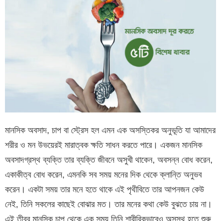
মানসিক অবসাদ, চাপ বা স্ট্রেস হল এমন এক অসস্তিকর অনুভূতি যা আমাদের
শরীর ও মন উভয়েরই মারাত্বক ক্ষতি সাধন করতে পারে। একজন মানসিক
অবসাদগ্রস্থ ব্যক্তি তার ব্যক্তি জীবনে অসুখী থাকেন, অবসন্ন বোধ করেন,
একাকীত্ব বোধ করেন, এমনকি সব সময় মনের দিক থেকে ক্লান্তি অনুভব
করেন। একটা সময় তার মনে হতে থাকে এই পৃথীবিতে তার আপনজন কেউ
নেই, তিনি সকলের কাছেই বোঝার মত। তার মনের কথা কেউ বুঝতে চায় না।
এই তীব্র মানুসিক চাপ থেকে এক সময় তিনি শারীরিকভাবেও অসুস্থ হতে শুরু