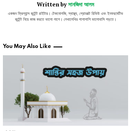
Written by
সানজিদা আলম
একজন ফ্রিল্যান্স কন্টেন্ট রাইটার। টেকনোলজি, স্বাস্থ্য, প্রোডাক্ট রিভিউ এবং ইনফরমেটিভ
কন্টেন্ট নিয়ে কাজ করতে ভালো লাগে। লেখালেখির পাশাপাশি ভালোবাসি পড়তে।
You May Also Like