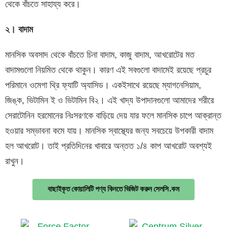
থেকে বাঁচতে সাহায্য করে।
২। বাদাম
মানসিক অবসাদ থেকে বাঁচতে চিনা বাদাম, কাজু বাদাম, আখরোটের মত
বাদামগুলো নিয়মিত থেকে থাকুন। কারণ এই সবগুলো বাদামেই রয়েছে প্রচুর
পরিমানে ওমেগা থ্রি ফ্যাটি অ্যাসিড। একইসাথে রয়েছে ম্যাগনেসিয়াম,
জিঙ্ক, ভিটামিন ই ও ভিটামিন বি২। এই খাদ্য উপাদানগুলো আমাদের শরীরে
সেরাটোনিন হরমোনের নিঃসরণকে বাড়িয়ে দেয় যার ফলে মানসিক চাপে আক্রান্ত
হওয়ার সম্ভাবনা কমে যায়। মানসিক স্বাস্থ্যের জন্য সবচেয়ে উপকারী বাদাম
হল আখরোট। তাই প্রতিদিনের খাবারে অন্তত ১/৪ কাপ আখরোট অবশ্যই
রাখুন।
বাছাইকৃত কোয়ালিটি পণ্য কিনতে ভিজিট করুন সেলসি.কম