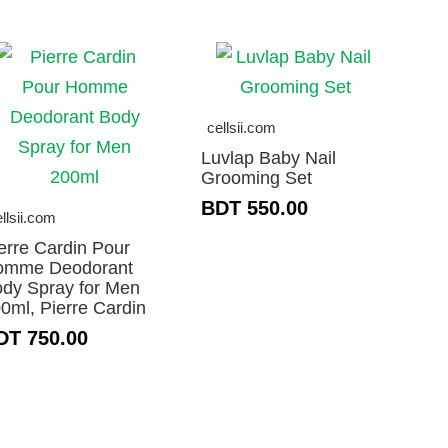
cellsii.com
Luvlap Baby Nail
Grooming Set
BDT 550.00
llsii.com
erre Cardin Pour
omme Deodorant
dy Spray for Men
0ml, Pierre Cardin
DT 750.00