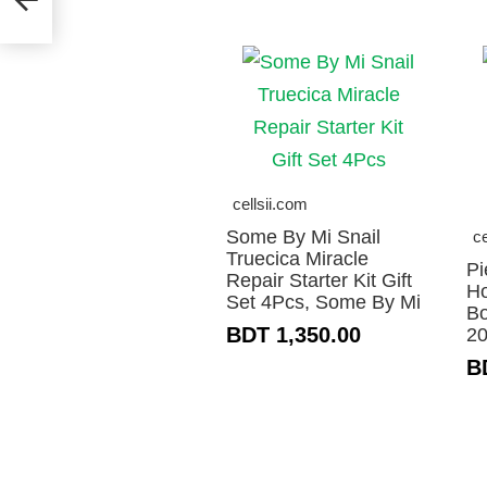
cellsii.com
Some By Mi Snail
ce
Truecica Miracle
Pi
Repair Starter Kit Gift
H
Set 4Pcs, Some By Mi
Bo
BDT 1,350.00
20
B