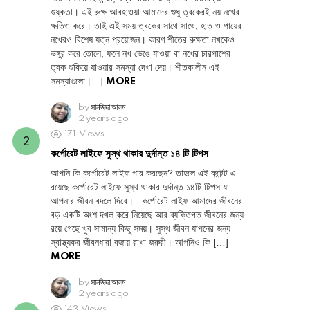
শুষ্কতা। এই রুক্ষ আবহাওয়া আমাদের শুধু ত্বকেরই নয় নখের
ক্ষতিও করে। তাই এই সময় ত্বকের সাথে সাথে, হাত ও পায়ের
নখেরও বিশেষ যত্ন প্রয়োজন। কারণ শীতের রুক্ষতা নখকেও
ভঙ্গুর করে তোলে, ফলে নখ ভেঙে যাওয়া বা নখের চারপাশের
ত্বক শুকিয়ে যাওয়ার সমস্যা দেখা দেয়। শীতকালীন এই
সমস্যাগুলো […]
MORE
by
সানজিদা আলম
2 years ago
171
Views
কর্পোরেট লাইফে সুস্থ থাকার দুর্দান্ত ১৪ টি টিপস
আপনি কি কর্পোরেট লাইফ পার করছেন? তাহলে এই কন্টেন্ট এ
রয়েছে কর্পোরেট লাইফে সুস্থ থাকার দুর্দান্ত ১৪টি টিপস যা
আপনার জীবন বদলে দিবে। কর্পোরেট লাইফ আমাদের জীবনের
বড় একটি অংশ দখল করে নিয়েছে আর ব্যক্তিগত জীবনের জন্য
রয়ে গেছে খুব সামান্য কিছু সময়। সুস্থ জীবন যাপনের জন্য
স্বাস্থ্যকর জীবনধারা বজায় রাখা জরুরী। আপনিও কি […]
MORE
by
সানজিদা আলম
2 years ago
143
Views