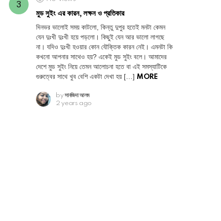
মুড সুইং এর কারন, লক্ষন ও প্রতিকার
দিনভর ভালোই সময় কাটলো, কিন্তু দুপুর হতেই মনটা কেমন
যেন দুঃখী দুঃখী হয়ে পড়লো। কিছুই যেন আর ভালো লাগছে
না। যদিও দুঃখী হওয়ার কোন যৌক্তিক কারন নেই। এমনটা কি
কখনো আপনার সাথেও হয়? একেই মুড সুইং বলে। আমাদের
দেশে মুড সুইং নিয়ে তেমন আলোচনা হতে বা এই সমস্যাটিকে
গুরুত্বের সাথে খুব বেশি একটা দেখা হয় […]
MORE
by
সানজিদা আলম
2 years ago