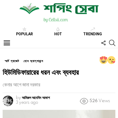
POPULAR
HOT
TRENDING
FOLL
S
US
Menu
স্মার্ট গ্যাজেট
হোম অ্যাপ্লায়ান্স
হিউমিডিফায়ারের ধরন এবং ব্যবহার
কেনার আগে জানা দরকার
by
আমিরুল আবেদিন আকাশ
526
Views
3 years ago