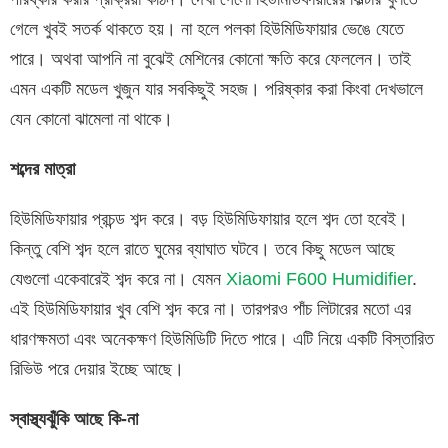
গেলে খুবই সতর্ক থাকতে হয়। না হলে পলকা হিউমিডিফায়ার ভেঙে যেতে
পারে। অথবা আপনি না বুঝেই মেশিনের কোনো ক্ষতি করে ফেললেন। তাই
এমন একটি মডেল খুজুন যার সবকিছুই সহজ। পরিষ্কার করা কিংবা দেখভালে
যেন কোনো ঝামেলা না থাকে।
শব্দের মাত্রা
হিউমিডিফায়ার প্রচন্ড শব্দ করে। বড় হিউমিডিফায়ার হলে শব্দ তো হবেই।
কিন্তু বেশি শব্দ হলে রাতে ঘুমের ব্যাঘাত ঘটবে। তবে কিছু মডেল আছে
যেগুলো একেবারেই শব্দ করে না। যেমন
Xiaomi F600 Humidifier
.
এই হিউমিডিফায়ার খুব বেশি শব্দ করে না। তারপরও পাঁচ লিটারের মতো এর
ধারণক্ষমতা এবং অনেকক্ষণ হিউমিডিটি দিতে পারে। এটি নিয়ে একটি বিস্তারিত
রিভিউ পরে দেয়ার ইচ্ছে আছে।
স্বাস্থ্যঝুঁকি আছে কি-না