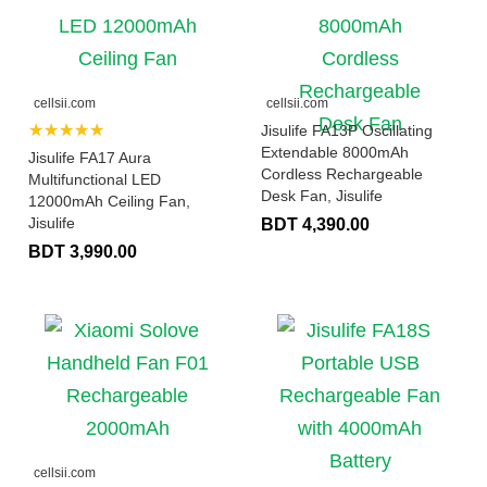
cellsii.com
cellsii.com
★★★★★
Jisulife FA13P Oscillating
Extendable 8000mAh
Jisulife FA17 Aura
Cordless Rechargeable
Multifunctional LED
Desk Fan, Jisulife
12000mAh Ceiling Fan,
Jisulife
BDT 4,390.00
BDT 3,990.00
cellsii.com