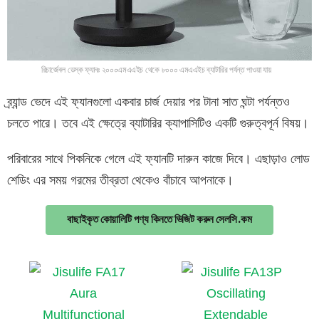
রিচার্জেবল ডেস্ক ফ্যানঃ ২০০০এমএএইচ থেকে ৮০০০ এমএএইচ ব্যাটারির পর্যন্ত পাওয়া যায়
ব্র্যান্ড ভেদে এই ফ্যানগুলো একবার চার্জ দেয়ার পর টানা সাত ঘন্টা পর্যন্তও
চলতে পারে। তবে এই ক্ষেত্রে ব্যাটারির ক্যাপাসিটিও একটি গুরুত্বপূর্ন বিষয়।
পরিবারের সাথে পিকনিকে গেলে এই ফ্যানটি দারুন কাজে দিবে। এছাড়াও লোড
শেডিং এর সময় গরমের তীব্রতা থেকেও বাঁচাবে আপনাকে।
বাছাইকৃত কোয়ালিটি পণ্য কিনতে ভিজিট করুন সেলসি.কম