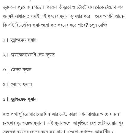
ভ্রমনের প্রয়োজন পড়ে। গরমের তীব্রতা ও চটচটে ঘাম থেকে বেঁচে থাকার
জন্যই সাধারনত সবাই এই ধরনের ফ্যান ব্যবহার করে। তবে আপনি জানেন
কি এই রিচার্জেবল ফ্যানগুলো কত ধরনের হতে পারে? চলুন দেখিঃ
১। হ্যান্ডহেল্ড ফ্যান
২। অ্যারোমাথেরাপি নেক ফ্যান
৩। ডেস্ক ফ্যান
৪। সোলার ফ্যান
১। হ্যান্ডহেল্ড ফ্যান
হাত পাখা ঘুরিয়ে বাতাসের দিন আর নেই, কারণ এখন বাজারে আছে দারুন
চমৎকার হ্যান্ডহেল্ড ফ্যান। এই ফ্যানগুলো আকৃতিতে বেশ ছোট হওয়ায় খুব
সহজেই ব্যাগের ভেতর বহন করা যায়। এগুলো দেখতেও আকর্ষনীয় ও