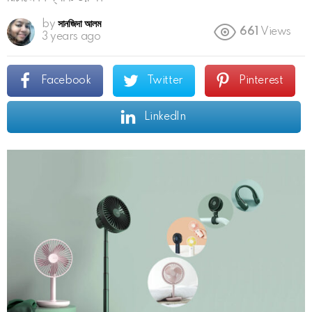
by
সানজিদা আলম
661
Views
3 years ago
Facebook
Twitter
Pinterest
LinkedIn