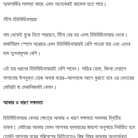
অ্যালার্জির সমস্যা আছে এমন অনেকেরই ঝামেলা হতে পারে।
স্টিম হিউমিডিফায়ার
নাম থেকেই বুঝে নিতে পারছেন, স্টিম বের হয় এসব হিউমিডিফায়ার থেকে।
কমার্শিয়াল স্পেসে সচরাচর এমন হিউমিডিফায়ারই বেশি পাওয়া যায় এবং এদের
দাম তুলনামূলক বেশি।
এই চার ধরনের হিউমিডিফায়ারই বেশি পাবেন। গাড়ির হোক, কিংবা দেয়ালে
লাগানোর উপযুক্ত হোক অথবা ঘরের–আপনাকে আগে বুঝতে হবে এর ভেতরের
মোটরটা বা মেকানিজমটা কেমন।
আকার ও ধারণ সক্ষমতা
হিউমিডিফায়ার কেনার ক্ষেত্রে আকার ও ধারণ সক্ষমতা সবসময় দ্বিতীয়
ভাবনা। মোটরের আকার যেমন আপনার ব্যবহারের জায়গা অনুসারে নির্ধারিত হবে
তেমনি আপনার ঘরের পরিবেশের ভিত্তিতেও কিছু বিষয় ভাবনার অন্তর্ভূক্ত