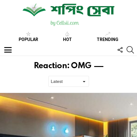
POPULAR
HOT
TRENDING
FOLL
S
US
Menu
Reaction:
OMG
Latest
stories