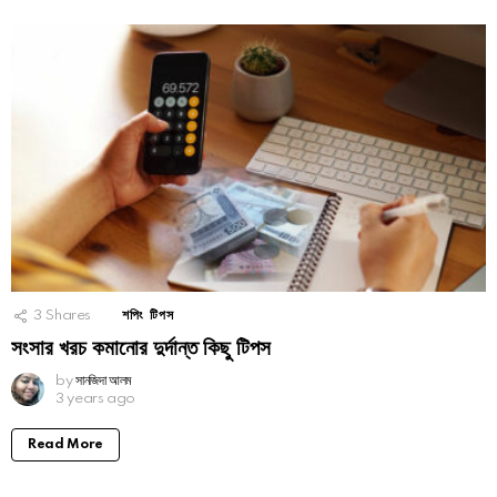
3
Shares
শপিং টিপস
সংসার খরচ কমানোর দুর্দান্ত কিছু টিপস
by
সানজিদা আলম
3 years ago
Read More