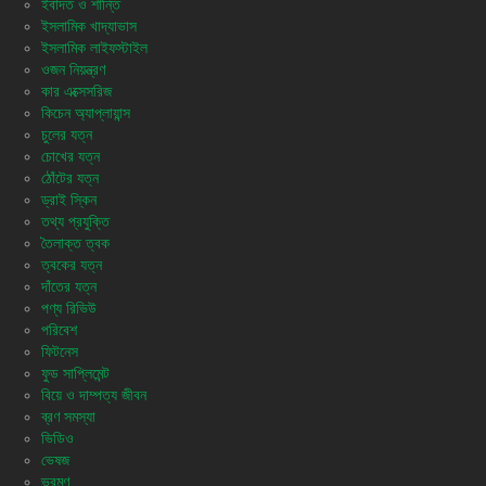
ইবাদত ও শান্তি
ইসলামিক খাদ্যাভাস
ইসলামিক লাইফস্টাইল
ওজন নিয়ন্ত্রণ
কার এক্সেসরিজ
কিচেন অ্যাপ্লায়ান্স
চুলের যত্ন
চোখের যত্ন
ঠোঁটের যত্ন
ড্রাই স্কিন
তথ্য প্রযুক্তি
তৈলাক্ত ত্বক
ত্বকের যত্ন
দাঁতের যত্ন
পণ্য রিভিউ
পরিবেশ
ফিটনেস
ফুড সাপ্লিমেন্ট
বিয়ে ও দাম্পত্য জীবন
ব্রণ সমস্যা
ভিডিও
ভেষজ
ভ্রমণ