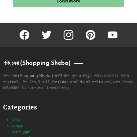
Load More
facebook
twitter
instagram
pinterest
youtube
শপিং সেবা (Shopping Sheba)
শপিং সেবা (Shopping Sheba) একটি বাংলা ব্লগ ও কনটেন্ট শেয়ারিং ওয়েবসাইট যেখানে
পণ্য রিভিউ, শপিং টিপস, ই-কমার্স, ইলেকট্রনিক্স ও স্মার্ট গ্যাজেট সম্পর্কিত লেখা, হেলথ টিপসসহ
লাইফস্টাইল নিয়ে নানা তথ্য ও বিশ্লেষণ রয়েছে।
Categories
অডিও
অন্যান্য
অ্যাপল পোস্ট