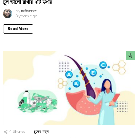
চুল ভালো রাখার ৭টি উপায়
by
সানজিদা আলম
3 years ago
Read More
4
Shares
চুলের যত্ন