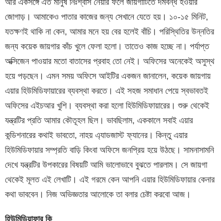
আর একসঙ্গে এত মানুষ নিঃশ্বাস নেয়ার ফলে জায়গাটিতে দমবন্ধ হওয়ার
জোগাড়। আমাকেও পাতার কাজের জন্য সেখানে যেতে হয়। ১০-১৫ মিনিট,
যতক্ষণই থাকি না কেন, আমার মনে হয় বের হলেই বাঁচি। পরিস্থিতির উন্নতির
জন্য কয়েক জায়গার কাঁচ খুলে ফেলা হলো। তাতেও কাজ হচ্ছে না। পর্যাপ্ত
অক্সিজেন পাওয়ার মতো বাতাসের প্রবাহ তো নেই। অফিসের অনেকেই অসুস্থ
হয়ে পড়ছেন। এমন সময় অফিসে আইটির একজন জানালেন, কয়েক জায়গায়
এয়ার হিউমিডিফায়ারের ব্যবস্থা করতে। এই সহজ সমাধান পেয়ে স্বভাবতই
অফিসের এইচআর খুশি। ব্যবস্থা করা হলো হিউমিডিফায়ারের। শুরু থেকেই
যন্ত্রটির প্রতি আমার কৌতূহল ছিল। ভাবছিলাম, এককালে সবাই এয়ার
কন্ডিশনারের কথাই ভাবতো, নাহয় এ্যাডজাস্ট ফ্যানের। কিন্তু এয়ার
হিউমিডিফায়ার সম্প্রতি বাড়ি কিংবা অফিসে জনপ্রিয় হয়ে উঠছে। সামনাসামনি
দেখে যন্ত্রটির উপকারের বিষয়টি আমি ভালোভাবে বুঝতে পারলাম। সে জায়গা
থেকেই মূলত এই লেখাটি। এই গরমে কেন আপনি এয়ার হিউমিডিফায়ার কেনার
কথা ভাববেন। নিজ অভিজ্ঞতার আলোকে তা বলার চেষ্টা করবো আজ।
হিউমিডিয়াফার কি