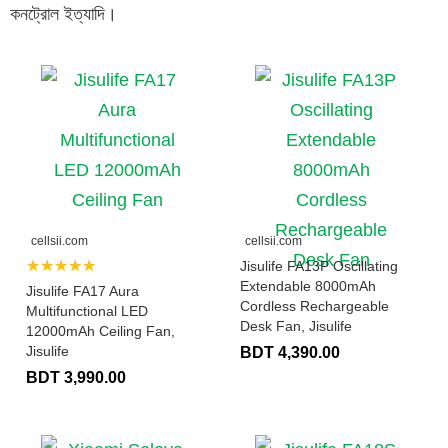
কনট্রোল ইত্যাদি।
cellsii.com
cellsii.com
★★★★★
Jisulife FA13P Oscillating
Extendable 8000mAh
Jisulife FA17 Aura
Cordless Rechargeable
Multifunctional LED
Desk Fan, Jisulife
12000mAh Ceiling Fan,
Jisulife
BDT 4,390.00
BDT 3,990.00