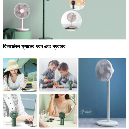
রিচার্জেবল ফ্যানের ধরন এবং ব্যবহার