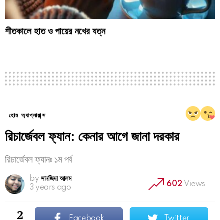
শীতকালে হাত ও পায়ের নখের যত্ন
হোম অ্যাপ্লায়ান্স
রিচার্জেবল ফ্যান: কেনার আগে জানা দরকার
রিচার্জেবল ফ্যানঃ ১ম পর্ব
by
সানজিদা আলম
602
Views
3 years ago
2
Facebook
Twitter