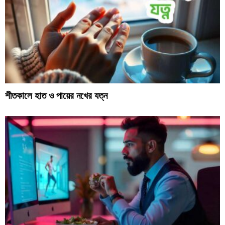
শীতকালে হাত ও পায়ের নখের যত্ন