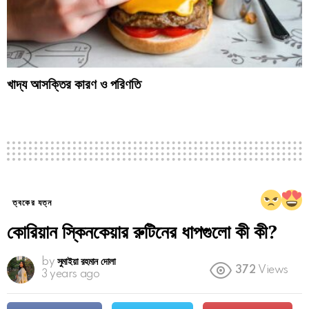
খাদ্য আসক্তির কারণ ও পরিণতি
ত্বকের যত্ন
কোরিয়ান স্কিনকেয়ার রুটিনের ধাপগুলো কী কী?
by
সুমাইয়া রহমান দোলা
372
Views
3 years ago