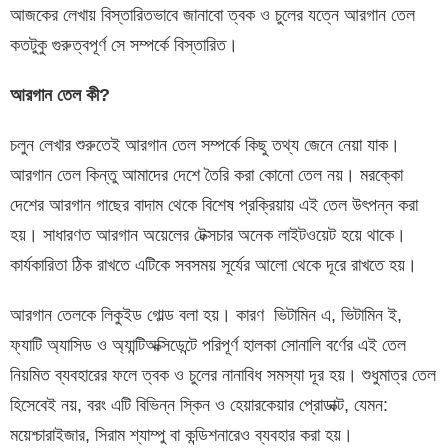
আজকের লেখায় বিস্তারিতভাবে জানাবো ত্বক ও চুলের যত্নে আরগান তেল
কতটুকু গুরুত্বপূর্ণ সে সম্পর্কে বিস্তারিত।
আরগান তেল কী?
চলুন লেখার শুরুতেই আরগান তেল সম্পর্কে কিছু তথ্য জেনে নেয়া যাক।
আরগান তেল কিন্তু আমাদের দেশে তৈরি করা কোনো তেল নয়। মরক্কো
দেশের আরগান গাছের বাদাম থেকে বিশেষ প্রক্রিয়ায় এই তেল উৎপন্ন করা
হয়। সাধারণত আরগান অয়েলের টেক্সচার অনেক লাইটওয়েট হয়ে থাকে।
কার্যকারিতা ঠিক রাখতে এটিকে সবসময় সূর্যের আলো থেকে দূরে রাখতে হয়।
আরগান তেলকে লিকুইড গোল্ড বলা হয়। কারণ ভিটামিন এ, ভিটামিন ই,
ফ্যাটি অ্যাসিড ও অ্যান্টিঅক্সিডেন্টে পরিপূর্ণ হালকা সোনালি বর্ণের এই তেল
নিয়মিত ব্যবহারের ফলে ত্বক ও চুলের নানাবিধ সমস্যা দূর হয়। শুধুমাত্র তেল
হিসেবেই নয়, বরং এটি বিভিন্ন স্কিন ও হেয়ারকেয়ার প্রোডাক্ট, যেমন:
ময়েশ্চারাইজার, সিরাম শ্যাম্পু বা কন্ডিশনারেও ব্যবহার করা হয়।