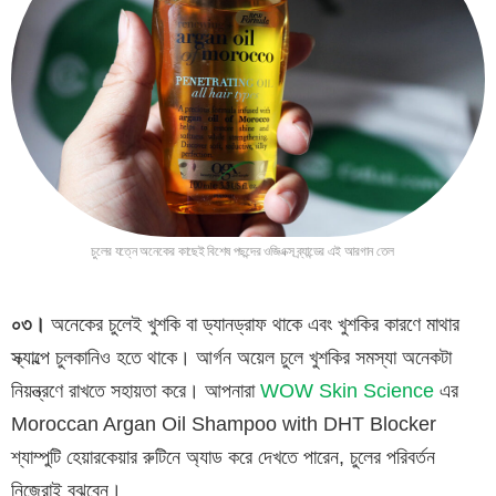
চুলের যত্নে অনেকের কাছেই বিশেষ পছন্দের ওজিএক্স ব্র্যান্ডের এই আরগান তেল
০৩।
অনেকের চুলেই খুশকি বা ড্যানড্রাফ থাকে এবং খুশকির কারণে মাথার
স্ক্যাল্পে চুলকানিও হতে থাকে। আর্গন অয়েল চুলে খুশকির সমস্যা অনেকটা
নিয়ন্ত্রণে রাখতে সহায়তা করে। আপনারা
WOW Skin Science
এর
Moroccan Argan Oil Shampoo with DHT Blocker
শ্যাম্পুটি হেয়ারকেয়ার রুটিনে অ্যাড করে দেখতে পারেন, চুলের পরিবর্তন
নিজেরাই বুঝবেন।