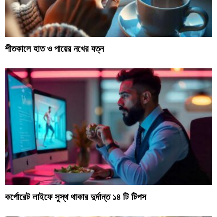
শীতকালে হাত ও পায়ের নখের যত্ন
কর্পোরেট লাইফে সুস্থ থাকার দুর্দান্ত ১৪ টি টিপস