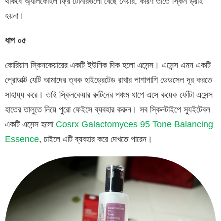
থাকবে অ্যালকোহল ফ্রি টোনারগুলো বেছে নেয়ার, কারণ তাতে স্কিন ড্রাই
হয়না।
ধাপ
০৫
কোরিয়ান স্কিনকেয়ারের একটি ইউনিক দিক হলো এসেন্স। এসেন্স এমন একটি
প্রোডাক্ট যেটি আমাদের ত্বক হাইড্রেটেড রাখার পাশাপাশি ডেডসেল দূর করতে
সাহায্য করে। তাই স্কিনকেয়ার রুটিনের পঞ্চম ধাপে এসে কয়েক ফোঁটা এসেন্স
হাতের তালুতে নিয়ে পুরো ফেইসে ব্যবহার করুন। সব স্কিনটাইপে স্যুইটেবল
একটি এসেন্স হলো
Cosrx Galactomyces 95 Tone Balancing
Essence
, চাইলে এটি ব্যবহার করে দেখতে পারেন।