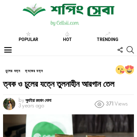
POPULAR
HOT
TRENDING
FOLL
S
US
Menu
চুলের যত্ন
ত্বকের যত্ন
ত্বক ও চুলের যত্নে তুলনাহীন আরগান তেল
by
সুমাইয়া রহমান দোলা
371
Views
3 years ago