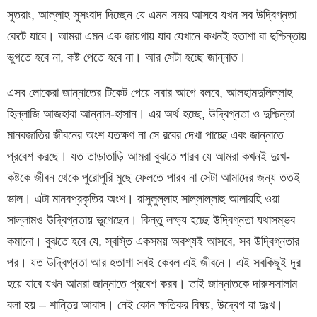
সুতরাং, আল্লাহ সুসংবাদ দিচ্ছেন যে এমন সময় আসবে যখন সব উদ্বিগ্নতা
কেটে যাবে। আমরা এমন এক জায়গায় যাব যেখানে কখনই হতাশা বা দুশ্চিন্তায়
ভুগতে হবে না, কষ্ট পেতে হবে না। আর সেটা হচ্ছে জান্নাত।
এসব লোকেরা জান্নাতের টিকেট পেয়ে সবার আগে বলবে, আলহামদুলিল্লাহ
হিল্লাজি আজহাবা আন্নাল-হাসান। এর অর্থ হচ্ছে, উদ্বিগ্নতা ও দুশ্চিন্তা
মানবজাতির জীবনের অংশ যতক্ষণ না সে রবের দেখা পাচ্ছে এবং জান্নাতে
প্রবেশ করছে। যত তাড়াতাড়ি আমরা বুঝতে পারব যে আমরা কখনই দুঃখ-
কষ্টকে জীবন থেকে পুরোপুরি মুছে ফেলতে পারব না সেটা আমাদের জন্য ততই
ভাল। এটা মানবপ্রকৃতির অংশ। রাসুলুল্লাহ সাল্লাল্লাহু আলায়হি ওয়া
সাল্লামও উদ্বিগ্নতায় ভুগেছেন। কিন্তু লক্ষ্য হচ্ছে উদ্বিগ্নতা যথাসম্ভব
কমানো। বুঝতে হবে যে, স্বস্তি একসময় অবশ্যই আসবে, সব উদ্বিগ্নতার
পর। যত উদ্বিগ্নতা আর হতাশা সবই কেবল এই জীবনে। এই সবকিছুই দূর
হয়ে যাবে যখন আমরা জান্নাতে প্রবেশ করব। তাই জান্নাতকে দারুসসালাম
বলা হয় – শান্তির আবাস। নেই কোন ক্ষতিকর বিষয়, উদ্বেগ বা দুঃখ।