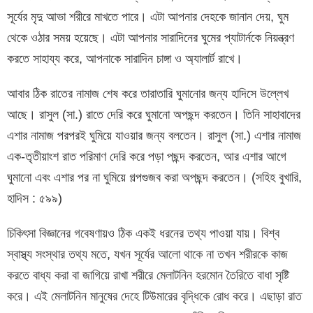
সূর্যের মৃদু আভা শরীরে মাখতে পারে। এটা আপনার দেহকে জানান দেয়, ঘুম
থেকে ওঠার সময় হয়েছে। এটা আপনার সারাদিনের ঘুমের প্যাটার্নকে নিয়ন্ত্রণ
করতে সাহায্য করে, আপনাকে সারাদিন চাঙ্গা ও অ্যালার্ট রাখে।
আবার ঠিক রাতের নামাজ শেষ করে তারাতারি ঘুমানোর জন্য হাদিসে উল্লেখ
আছে। রাসুল (সা.) রাতে দেরি করে ঘুমানো অপছন্দ করতেন। তিনি সাহাবাদের
এশার নামাজ পরপরই ঘুমিয়ে যাওয়ার জন্য বলতেন। রাসুল (সা.) এশার নামাজ
এক-তৃতীয়াংশ রাত পরিমাণ দেরি করে পড়া পছন্দ করতেন, আর এশার আগে
ঘুমানো এবং এশার পর না ঘুমিয়ে গল্পগুজব করা অপছন্দ করতেন। (সহিহ বুখারি,
হাদিস : ৫৯৯)
চিকিৎসা বিজ্ঞানের গবেষণায়ও ঠিক একই ধরনের তথ্য পাওয়া যায়। বিশ্ব
স্বাস্থ্য সংস্থার তথ্য মতে, যখন সূর্যের আলো থাকে না তখন শরীরকে কাজ
করতে বাধ্য করা বা জাগিয়ে রাখা শরীরে মেলাটনিন হরমোন তৈরিতে বাধা সৃষ্টি
করে। এই মেলাটনিন মানুষের দেহে টিউমারের বৃদ্ধিকে রোধ করে। এছাড়া রাত