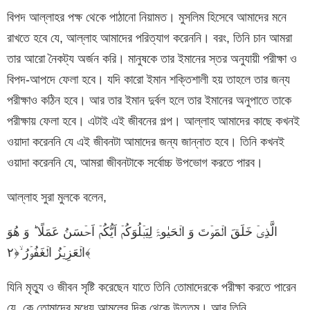
বিপদ আল্লাহর পক্ষ থেকে পাঠানো নিয়ামত। মুসলিম হিসেবে আমাদের মনে
রাখতে হবে যে, আল্লাহ আমাদের পরিত্যাগ করেননি। বরং, তিনি চান আমরা
তার আরো নৈকট্য অর্জন করি। মানুষকে তার ইমানের স্তর অনুযায়ী পরীক্ষা ও
বিপদ-আপদে ফেলা হবে। যদি কারো ইমান শক্তিশালী হয় তাহলে তার জন্য
পরীক্ষাও কঠিন হবে। আর তার ইমান দুর্বল হলে তার ইমানের অনুপাতে তাকে
পরীক্ষায় ফেলা হবে। এটাই এই জীবনের গল্প। আল্লাহ আমাদের কাছে কখনই
ওয়াদা করেননি যে এই জীবনটা আমাদের জন্য জান্নাত হবে। তিনি কখনই
ওয়াদা করেননি যে, আমরা জীবনটাকে সর্বোচ্চ উপভোগ করতে পারব।
আল্লাহ সুরা মুলকে বলেন,
الَّذِیۡ خَلَقَ الۡمَوۡتَ وَ الۡحَیٰوۃَ لِیَبۡلُوَکُمۡ اَیُّکُمۡ اَحۡسَنُ عَمَلًا ؕ وَ هُوَ
الۡعَزِیۡزُ الۡغَفُوۡرُ ۙ﴿۲﴾
যিনি মৃত্যু ও জীবন সৃষ্টি করেছেন যাতে তিনি তোমাদেরকে পরীক্ষা করতে পারেন
যে, কে তোমাদের মধ্যে আমলের দিক থেকে উত্তম। আর তিনি