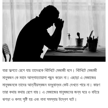
যারা অল্পতে রেগে যায় তাদেরকে খিটখিটে মেজাজী বলে। খিটখিটে মেজাজী
মানুষজন কে মহান আল্লাহতায়ালা পছন্দ করেন না। এছাড়া এ মেজাজের
মানুষজনকে তাদের আত্নীয়স্বজন বন্ধুবান্ধব কেউ দেখতে পারে না। কারণ
তারা কথায় কথায় রেগে যায়। এ মেজাজের মানুষজনের জন্য ঘরে ও বাইরে
ঝগড়া ও কলহ সৃষ্টি হয় এবং নানা সমস্যার উদ্বেগ ঘটে।