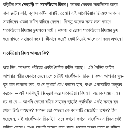
ঘড়িটির নাম
দেহঘড়ি
বা
সার্কেডিয়ান রিদম
। আমরা যেরকম সারাদিনের জন্য
নানা রুটিন করি, ক্লাস রুটিন বানাই, তেমনি এই সার্কেডিয়ান রিদমও আপনার
সারাদিনের একটা রুটিন বানিয়ে ফেলে। কিন্তু অনেক সময় নানা কারণে
সার্কেডিয়ান রিদমের ছন্দপতন ঘটে। নামাজ ও রোজা সার্কেডিয়ান রিদমের ছন্দ
ধরে রাখতে সহায়তা করে। কীভাবে করে? সেটা নিয়েই আলোচনা করব এখানে।
সার্কেডিয়ান রিদম আসলে কি?
ধরে নিন, আপনার শরীরের একটা দৈনিক রুটিন আছে। এই দৈনিক রুটিন
আপনার শরীর যেভাবে মেনে চলে সেটাই সার্কেডিয়ান রিদম। কখন আপনার ঘুম-
ঘুম ভাব লাগাতে হবে, কখন ক্ষুধার্ত বোধ করাতে হবে, কখন এনার্জেটিক অনুভব
করবেন – এই সবকিছুই নিয়ন্ত্রণ করে সার্কেডিয়ান রিদম। অনেক সময় এমন
হয় না যে – আপনি কোনো ঘড়ির সাহায্য ছাড়াই প্রতিদিন একই সময়ে ঘুম
থেকে উঠে যাচ্ছেন? জানেন তো পেছনে কে কলকাঠি নেড়েছিল তখন? ঠিক
ধরেছেন, ওই সার্কেডিয়ান রিদমই। তবে কখনো কখনো সার্কেডিয়ান রিদম খেই
হারিয়ে ফেলে। যখন আপনি অনেক রাত জেগে থাকেন অথবা রাতে না ঘুমিয়ে