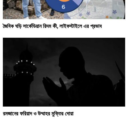
জৈবিক ঘড়ি সার্কেডিয়ান রিদম কী, লাইফস্টাইলে এর প্রভাব
রমজানের ফরিয়াদ ও উম্মাহর মুক্তির দোয়া