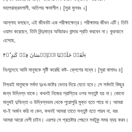
মহাপরাক্রমশালী, অতিশয় ক্ষমাশীল। [সুরা মুলকঃ ২]
আল্লাহ বলছেন, এই জীবনটা এক পরীক্ষাক্ষেত্র। পরীক্ষাময় জীবন এটি। তিনি
ওয়াদা করেছেন, তিনি বিন্দুমাত্র অবিচারও বান্দার প্রতি করবেন না। কুরআনে
এসেছে,
لَقَدۡ خَلَقۡنَا الۡاِنۡسَانَ فِیۡ کَبَدٍ ؕ﴿۴﴾
নিঃসন্দেহে আমি মানুষকে সৃষ্টি করেছি কষ্ট- ক্লেশের মধ্যে। [সুরা বালাদঃ ৪]
নিশ্চয়ই মানুষকে সর্বদা দুঃখ-কষ্টের ভেতর দিয়ে যেতে হবে। সে সর্বদাই কিছুর
জন্য উদ্বিগ্ন থাকে। কখনই নিজের প্রাপ্তির ওপর সন্তুষ্ট হয় না। কোনো
মানুষই দুশ্চিন্তা ও উদ্বিগ্নভাব থেকে পুরোপুরি মুক্ত হতে পারে না। আমরা
যা-ই অর্জন করি না কেন, কখনই আমরা তাতে সন্তুষ্ট হতে পারব না, বরং
আমরা আরো বেশী চাইব। এরপর সে প্রচেষ্টার পেছনে সবটুকু সময় ব্যয় করব।