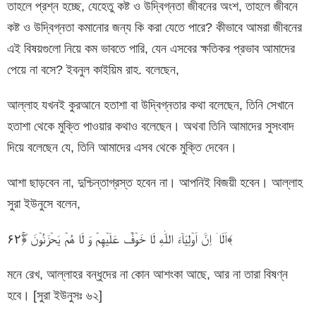
তাহলে প্রশ্ন হচ্ছে, যেহেতু কষ্ট ও উদ্বিগ্নতা জীবনের অংশ, তাহলে জীবনে
কষ্ট ও উদ্বিগ্নতা কমানোর জন্য কি করা যেতে পারে? কীভাবে আমরা জীবনের
এই বিষয়গুলো নিয়ে কম ভাবতে পারি, যেন এসবের ক্ষতিকর প্রভাব আমাদের
পেয়ে না বসে? ইবনুল কাইয়িম রাহ. বলেছেন,
আল্লাহ যখনই কুরআনে হতাশা বা উদ্বিগ্নতার কথা বলেছেন, তিনি সেখানে
হতাশা থেকে মুক্তি পাওয়ার কথাও বলেছেন। অথবা তিনি আমাদের সুসংবাদ
দিয়ে বলেছেন যে, তিনি আমাদের এসব থেকে মুক্তি দেবেন।
আশা ছাড়বেন না, দুশ্চিন্তাগ্রস্ত হবেন না। আপনিই বিজয়ী হবেন। আল্লাহ
সুরা ইউনুসে বলেন,
اَلَاۤ اِنَّ اَوۡلِیَآءَ اللّٰهِ لَا خَوۡفٌ عَلَیۡهِمۡ وَ لَا هُمۡ یَحۡزَنُوۡنَ ﴿ۚۖ۶۲﴾
মনে রেখ, আল্লাহর বন্ধুদের না কোন আশংকা আছে, আর না তারা বিষণ্ন
হবে। [সুরা ইউনুসঃ ৬২]