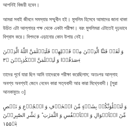
আপনিই বিজয়ী হবেন।
আমরা সবাই জীবনে সমস্যার সম্মুখীন হই। মুসলিম হিসেবে আমাদের জানা থাকা
উচিত এটা আল্লাহর পক্ষ থেকে একটা পরীক্ষা। বরং মুসলিমরা এটাতেই দৃঢ়ভাবে
বিশ্বাস করে। বিপদকে এড়ানোর কোন উপায় নেই।
وَ لَقَدۡ فَتَنَّا الَّذِیۡنَ مِنۡ قَبۡلِهِمۡ فَلَیَعۡلَمَنَّ اللّٰهُ الَّذِیۡنَ
صَدَقُوۡا وَ لَیَعۡلَمَنَّ الۡکٰذِبِیۡنَ ﴿۳﴾
তাদের পূর্বে যারা ছিল আমি তাদেরকে পরীক্ষা করেছিলাম; অতঃপর আল্লাহ
অবশ্য অবশ্যই জেনে নেবেন কারা সত্যবাদী আর কারা মিথ্যেবাদী। [সুরা
আনকাবুতঃ ৩]
وَ لَنَبۡلُوَنَّکُمۡ بِشَیۡءٍ مِّنَ الۡخَوۡفِ وَ الۡجُوۡعِ وَ نَقۡصٍ
مِّنَ الۡاَمۡوَالِ وَ الۡاَنۡفُسِ وَ الثَّمَرٰتِ ؕ وَ بَشِّرِ الصّٰبِرِیۡنَ
﴿۱۵۵﴾ۙ