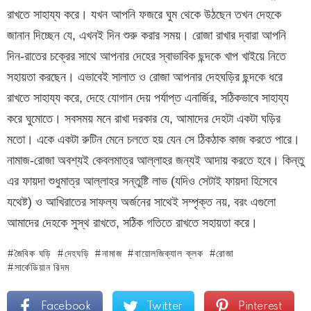
রাখতে সাহায্য করে। যখন আপনি ফজরে ঘুম থেকে উঠছেন তখন দেহকে
জানান দিচ্ছেন যে, এখনই দিন শুরু করার সময়। রোজা রাখার দ্বারা আপনি
দিন-রাতের চক্রের সাথে আপনার দেহের স্বাভাবিক ছন্দকে খাপ খাইয়ে নিতে
সহায়তা করছেন। এভাবেই সালাত ও রোজা আপনার দেহঘড়ির ছন্দকে ধরে
রাখতে সাহায্য করে, দেহে যোগান দেয় পর্যাপ্ত এনার্জির, সঠিকভাবে সাহায্য
করে ঘুমোতে। সবসময় মনে রাখা দরকার যে, আমাদের দেহটা একটা ঘড়ির
মতো। একে একটা রুটিন মেনে চলতে হয় যেন সে ঠিকঠাক কাজ করতে পারে।
নামাজ-রোজা অবশ্যই কেবলমাত্র আল্লাহর জন্যই আদায় করতে হবে। কিন্তু
এর ফায়দা শুধুমাত্র আল্লাহর সন্তুষ্টি লাভ (যদিও সেটাই ফায়দা হিসেবে
যথেষ্ট) ও আখিরাতের সাফল্য অর্জনের সাথেই সম্পৃক্ত নয়, বরং এগুলো
আমাদের দেহকে সুস্থ রাখতে, সঠিক গতিতে রাখতে সহায়তা করে।
জৈবিক ঘড়ি
দেহঘড়ি
নামাজ
বায়োলজিক্যাল ক্লক
রোজা
সার্কেডিয়ান রিদম
Facebook
Twitter
Pinterest