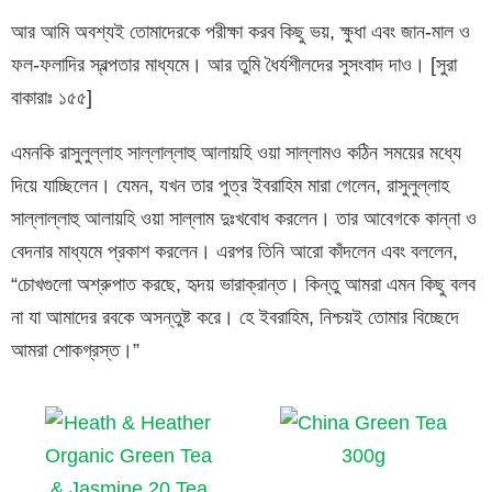
আর আমি অবশ্যই তোমাদেরকে পরীক্ষা করব কিছু ভয়, ক্ষুধা এবং জান-মাল ও
ফল-ফলাদির স্বল্পতার মাধ্যমে। আর তুমি ধৈর্যশীলদের সুসংবাদ দাও। [সুরা
বাকারাঃ ১৫৫]
এমনকি রাসুলুল্লাহ সাল্লাল্লাহু আলায়হি ওয়া সাল্লামও কঠিন সময়ের মধ্যে
দিয়ে যাচ্ছিলেন। যেমন, যখন তার পুত্র ইবরাহিম মারা গেলেন, রাসুলুল্লাহ
সাল্লাল্লাহু আলায়হি ওয়া সাল্লাম দুঃখবোধ করলেন। তার আবেগকে কান্না ও
বেদনার মাধ্যমে প্রকাশ করলেন। এরপর তিনি আরো কাঁদলেন এবং বললেন,
“চোখগুলো অশ্রুপাত করছে, হৃদয় ভারাক্রান্ত। কিন্তু আমরা এমন কিছু বলব
না যা আমাদের রবকে অসন্তুষ্ট করে। হে ইবরাহিম, নিশ্চয়ই তোমার বিচ্ছেদে
আমরা শোকগ্রস্ত।”