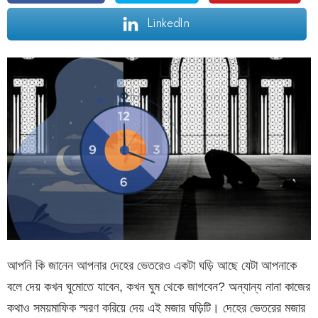
LinkedIn
আপনি কি জানেন আপনার দেহের ভেতরেও একটা ঘড়ি আছে যেটা আপনাকে
বলে দেয় কখন ঘুমোতে যাবেন, কখন ঘুম থেকে জাগবেন? অন্যান্য নানা কাজের
কথাও সময়মাফিক স্মরণ করিয়ে দেয় এই মজার ঘড়িটি। দেহের ভেতরের মজার