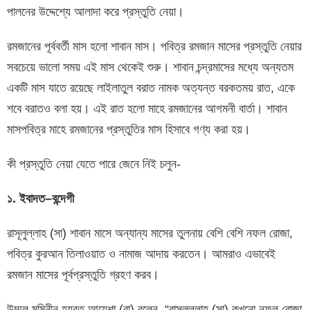
পালনের উদ্দেশ্যে আলাদা করে প্রস্তুতি নেয়া।
রমজানের পূর্ববর্তী মাস হলো শাবান মাস। পবিত্র রমজান মাসের প্রস্তুতি নেয়ার
সবচেয়ে ভালো সময় এই মাস থেকেই শুরু। শাবান চন্দ্রমাসের মধ্যে অন্যতম
একটি মাস যাতে রয়েছে লাইলাতুল বরাত নামক অত্যন্ত বরকতময় রাত, একে
শবে বরাতও বলা হয়। এই রাত হলো মাহে রমজানের আগমনী বার্তা। শাবান
মাসপবিত্র মাহে রমজানের প্রস্তুতির মাস হিসাবে গণ্য করা হয়।
কী প্রস্তুতি নেয়া যেতে পারে জেনে নিই চলুন-
১
.
ইবাদত
–
বন্দেগী
রাসূলুল্লাহ (সা) শাবান মাসে অন্যান্য মাসের তুলনায় বেশি বেশি নফল রোজা,
পবিত্র কুরআন তিলাওয়াত ও নামাজ আদায় করতেন। আমরাও এভাবেই
রমজান মাসের পূর্বপ্রস্তুতি গ্রহণ করব।
উম্মুল মুমিনীন হযরত আয়েশা (রা) বলেন, “রাসুলুল্লাহ (সা) কখনো নফল রোজা