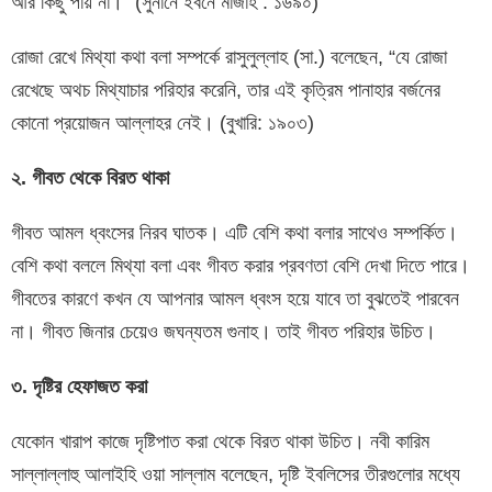
আর কিছু পায় না।” (সুনানে ইবনে মাজাহ : ১৬৯০)
রোজা রেখে মিথ্যা কথা বলা সম্পর্কে রাসুলুল্লাহ (সা.) বলেছেন, “যে রোজা
রেখেছে অথচ মিথ্যাচার পরিহার করেনি, তার এই কৃত্রিম পানাহার বর্জনের
কোনো প্রয়োজন আল্লাহর নেই। (বুখারি: ১৯০৩)
২. গীবত থেকে বিরত থাকা
গীবত আমল ধ্বংসের নিরব ঘাতক। এটি বেশি কথা বলার সাথেও সম্পর্কিত।
বেশি কথা বললে মিথ্যা বলা এবং গীবত করার প্রবণতা বেশি দেখা দিতে পারে।
গীবতের কারণে কখন যে আপনার আমল ধ্বংস হয়ে যাবে তা বুঝতেই পারবেন
না। গীবত জিনার চেয়েও জঘন্যতম গুনাহ। তাই গীবত পরিহার উচিত।
৩. দৃষ্টির হেফাজত করা
যেকোন খারাপ কাজে দৃষ্টিপাত করা থেকে বিরত থাকা উচিত। নবী কারিম
সাল্লাল্লাহু আলাইহি ওয়া সাল্লাম বলেছেন, দৃষ্টি ইবলিসের তীরগুলোর মধ্যে