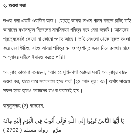
২
.
তওবা
করা
তওবা করা একটি ওয়াজিব কাজ। যেহেতু আমরা সাওম পালন করতে চাচ্ছি তাই
আমাদের যথাসম্ভব নিজেদের মানসিকতা পবিত্র করে নেয়া জরুরি। আমাদের
প্রত্যেকেরই কোনো না কোনো গুণাহ আছে। তাই সেগুলো থেকে দ্রুত তওবা
করে নেয়া উচিত, যাতে আমরা পবিত্র মন ও প্রশান্ত হৃদয় নিয়ে রমজান মাসে
আল্লাহর সমীপে ইবাদত করতে পারি।
আল্লাহ তাআলা বলেছেন, “আর হে মুমিনগণ! তোমরা সবাই আল্লাহ্‌র কাছে
তওবা কর, যাতে করে সফলকাম হতে পার” [২৪ আন-নূর : ৩১] অর্থাৎ সাওমে
সফল হতে হলেও আমাদের তওবা করতেই হবে।
রাসুলুল্লাহ (স) বলেছেন,
يَا أَيُّهَا النَّاسُ تُوبُوا إِلَى اللَّهِ فَإِنِّي أَتُوبُ فِي الْيَوْمِ إِلَيْهِ مِائَةَ
مَرَّةٍ رواه مسلم ( 2702 )