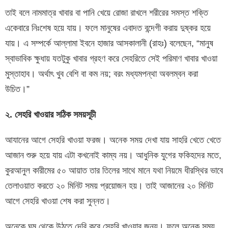
তাই বলে নামমাত্র খাবার বা পানি খেয়ে রোজা রাখলে শরীরের সমস্ত শক্তি
একেবারে নিঃশেষ হয়ে যায়। ফলে মানুষের এবাদত বন্দেগী করায় দুষ্কর হয়ে
যায়। এ সম্পর্কে আল্লামা ইবনে হাজার আসকালানী (রাহঃ) বলেছেন, “মানুষ
স্বাভাবিক ক্ষুধায় যতটুকু খাবার গ্রহণ করে সেহরিতে সেই পরিমাণ খাবার খাওয়া
মুস্তাহাব। অর্থাৎ খুব বেশি বা কম নয়; বরং মধ্যমপন্থা অবলম্বন করা
উচিত।”
২
.
সেহরি
খাওয়ার
সঠিক
সময়সূচী
আযানের আগে সেহরি খাওয়া ফরজ। অনেক সময় দেখা যায় সাহরি খেতে খেতে
আজান শুরু হয়ে যায় এটা কখনোই কাম্য নয়। আধুনিক যুগের ফকিহদের মতে,
কুরআনুল কারীমের ৫০ আয়াত তার তিলের সাথে মানে যথা নিয়মে ধীরস্থির ভাবে
তেলাওয়াত করতে ২০ মিনিট সময় প্রয়োজন হয়। তাই আজানের ২০ মিনিট
আগে সেহরি খাওয়া শেষ করা সুন্নত।
অনেকে ঘুম থেকে উঠতে দেরি করে সেহরি খাওয়ার জন্য। ফলে অনেক সময়