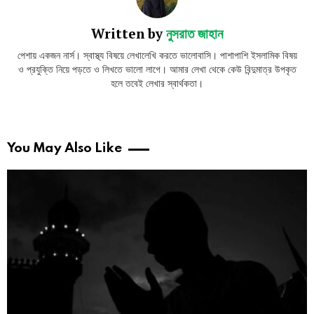
Written by
নুসরাত জাহান
পেশায় একজন নার্স। স্বাস্থ্য বিষয়ে লেখালেখি করতে ভালোবাসি। পাশাপাশি ইসলামিক বিষয়
ও প্রযুক্তি নিয়ে পড়তে ও লিখতে ভালো লাগে। আমার লেখা থেকে কেউ বিন্দুমাত্র উপকৃত
হলে তবেই লেখার স্বার্থকতা।
You May Also Like