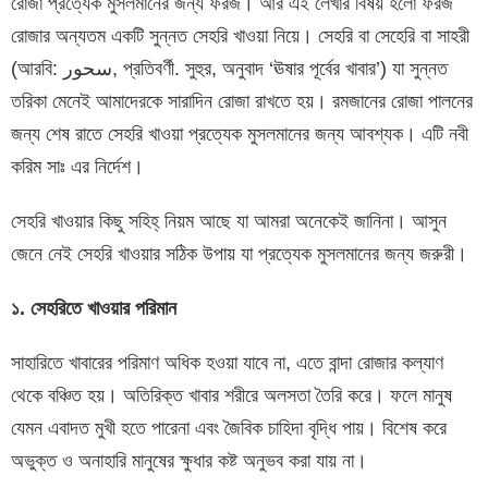
রোজা প্রত্যেক মুসলমানের জন্য ফরজ। আর এই লেখার বিষয় হলো ফরজ
রোজার অন্যতম একটি সুন্নত সেহরি খাওয়া নিয়ে। সেহরি বা সেহেরি বা সাহরী
(আরবি: سحور‎, প্রতিবর্ণী. সুহুর, অনুবাদ ‘ঊষার পূর্বের খাবার’) যা সুন্নত
তরিকা মেনেই আমাদেরকে সারাদিন রোজা রাখতে হয়। রমজানের রোজা পালনের
জন্য শেষ রাতে সেহরি খাওয়া প্রত্যেক মুসলমানের জন্য আবশ্যক। এটি নবী
করিম সাঃ এর নির্দেশ।
সেহরি খাওয়ার কিছু সহিহ্ নিয়ম আছে যা আমরা অনেকেই জানিনা। আসুন
জেনে নেই সেহরি খাওয়ার সঠিক উপায় যা প্রত্যেক মুসলমানের জন্য জরুরী।
১
.
সেহরিতে
খাওয়ার
পরিমান
সাহারিতে খাবারের পরিমাণ অধিক হওয়া যাবে না, এতে বান্দা রোজার কল্যাণ
থেকে বঞ্চিত হয়। অতিরিক্ত খাবার শরীরে অলসতা তৈরি করে। ফলে মানুষ
যেমন এবাদত মুখী হতে পারেনা এবং জৈবিক চাহিদা বৃদ্ধি পায়। বিশেষ করে
অভুক্ত ও অনাহারি মানুষের ক্ষুধার কষ্ট অনুভব করা যায় না।