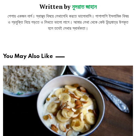
Written by
নুসরাত জাহান
পেশায় একজন নার্স। স্বাস্থ্য বিষয়ে লেখালেখি করতে ভালোবাসি। পাশাপাশি ইসলামিক বিষয়
ও প্রযুক্তি নিয়ে পড়তে ও লিখতে ভালো লাগে। আমার লেখা থেকে কেউ বিন্দুমাত্র উপকৃত
হলে তবেই লেখার স্বার্থকতা।
You May Also Like