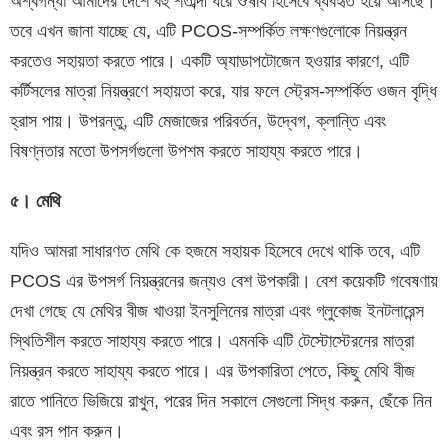
অশ্বগন্ধা আমাদের দেশে বহু শতাব্দী ধরে ঔষধি হিসেবে ব্যবহৃত হয়ে আসছে।
তবে এখন জানা যাচ্ছে যে, এটি PCOS-সম্পর্কিত লক্ষণগুলোকে নিয়ন্ত্রন
করতেও সহায়তা করতে পারে। একটি অ্যাডাপটোজেন হওয়ার কারণে, এটি
কর্টিসলের মাত্রা নিয়ন্ত্রণে সহায়তা করে, যার ফলে স্ট্রেস-সম্পর্কিত ওজন বৃদ্ধি
হ্রাস পায়। উপরন্তু, এটি মেজাজের পরিবর্তন, উদ্বেগ, ক্লান্তি এবং
বিষণ্নতার মতো উপসর্গগুলো উপশম করতে সাহায্য করতে পারে।
৫। মেথি
যদিও আমরা সাধারণত মেথি কে হজমে সহায়ক হিসেবে দেখে থাকি তবে, এটি
PCOS এর উপসর্গ নিয়ন্ত্রনের জন্যও বেশ উপকারী। বেশ কয়েকটি গবেষণায়
দেখা গেছে যে মেথির বীজ খাওয়া ইনসুলিনের মাত্রা এবং গ্লুকোজ ইনটলারেন্স
স্থিতিশীল করতে সাহায্য করতে পারে। এমনকি এটি টেস্টোস্টেরনের মাত্রা
নিয়ন্ত্রন করতে সাহায্য করতে পারে। এর উপকারিতা পেতে, কিছু মেথি বীজ
রাতে পানিতে ভিজিয়ে রাখুন, পরের দিন সকালে সেগুলো সিদ্ধ করুন, ছেঁকে নিন
এবং রস পান করুন।