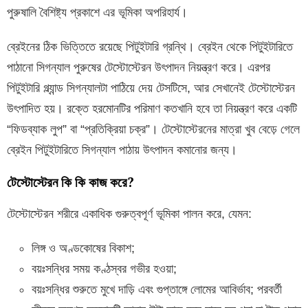
পুরুষালি বৈশিষ্ট্য প্রকাশে এর ভূমিকা অপরিহার্য।
ব্রেইনের ঠিক ভিত্তিতে রয়েছে পিটুইটারি গ্রন্থি। ব্রেইন থেকে পিটুইটারিতে
পাঠানো সিগন্যাল পুরুষের টেস্টোস্টেরন উৎপাদন নিয়ন্ত্রণ করে। এরপর
পিটুইটারি গ্ল্যান্ড সিগন্যালটা পাঠিয়ে দেয় টেসটিসে, আর সেখানেই টেস্টোস্টেরন
উৎপাদিত হয়। রক্তে হরমোনটির পরিমাণ কতখানি হবে তা নিয়ন্ত্রণ করে একটি
“ফিডব্যাক লুপ” বা “প্রতিক্রিয়া চক্র”। টেস্টোস্টেরনের মাত্রা খুব বেড়ে গেলে
ব্রেইন পিটুইটারিতে সিগন্যাল পাঠায় উৎপাদন কমানোর জন্য।
টেস্টোস্টেরন কি কি কাজ করে?
টেস্টোস্টেরন শরীরে একাধিক গুরুত্বপূর্ণ ভূমিকা পালন করে, যেমন:
লিঙ্গ ও অণ্ডকোষের বিকাশ;
বয়ঃসন্ধির সময় কণ্ঠস্বর গভীর হওয়া;
বয়ঃসন্ধির শুরুতে মুখে দাড়ি এবং গুপ্তাঙ্গে লোমের আবির্ভাব; পরবর্তী