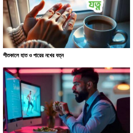
শীতকালে হাত ও পায়ের নখের যত্ন