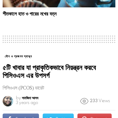
শীতকালে হাত ও পায়ের নখের যত্ন
যৌন ও প্রজনন স্বাস্থ্য
৫টি খাবার যা প্রাকৃতিকভাবে নিয়ন্ত্রন করবে
পিসিওএস এর উপসর্গ
পিসিওএস (PCOS) ডায়েট
by
সানজিদা আলম
233
Views
3 years ago