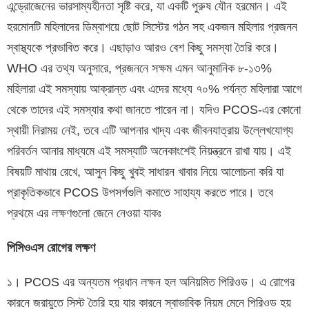
এন্ড্রোজেনের ভারসাম্যহীনতা সৃষ্টি করে, যা একটি পুরুষ যৌন হরমোন। এই
হরমোনটি মহিলাদের ডিম্বাশয়ে ছোট সিস্টের গঠন সহ একজন মহিলার প্রজনন
স্বাস্থ্যকে প্রভাবিত করে। এছাড়াও আরও বেশ কিছু সমস্যা তৈরি করে।
WHO এর তথ্য অনুসারে, প্রজননে সক্ষম এমন আনুমানিক ৮-১৩%
মহিলারা এই সমস্যায় আক্রান্ত এবং এদের মধ্যে ৭০% পর্যন্ত মহিলারা আগে
থেকে তাদের এই সমস্যার কথা জানতে পারেন না। যদিও PCOS-এর কোনো
স্থায়ী নিরাময় নেই, তবে এটি আপনার খাদ্য এবং জীবনযাত্রায় উল্লেখযোগ্য
পরিবর্তন আনার মাধ্যমে এই সমস্যাটি অনেকাংশেই নিয়ন্ত্রনে রাখা যায়। এই
বিষয়টি মাথায় রেখে, আসুন কিছু খুবই সাধারন খাবার নিয়ে আলোচনা করি যা
প্রাকৃতিকভাবে PCOS উপসর্গগুলি কমাতে সাহায্য করতে পারে। তবে
প্রথমে এর লক্ষণগুলো জেনে নেওয়া যাকঃ
পিসিওএস রোগের লক্ষণ
১। PCOS এর অন্যতম প্রধান লক্ষন হল অনিয়মিত পিরিওড। এ রোগের
কারনে জরায়ুতে সিস্ট তৈরি হয় যার কারনে স্বাভাবিক নিয়ম মেনে পিরিওড হয়