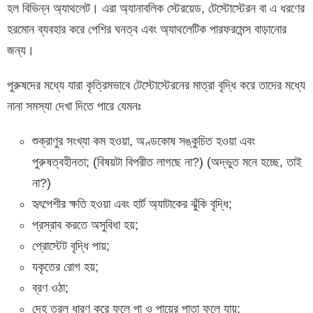
হল বিভিন্ন অ্যাথলেট। এরা অ্যানাবলিক স্টেরয়েড, টেস্টোস্টেরন বা এ ধরণের
হরমোন ব্যবহার করে পেশির ঘনত্ব এবং অ্যাথলেটিক পারফরমেন্স বাড়ানোর
জন্য।
পুরুষদের মধ্যে যারা কৃত্রিমভাবে টেস্টোস্টেরনের মাত্রা বৃদ্ধি করে তাদের মধ্যে
নানা সমস্যা দেখা দিতে পারে যেমনঃ
শুক্রাণুর সংখ্যা কম হওয়া, অণ্ডকোষ সঙ্কুচিত হওয়া এবং
পুরুষত্বহীনতা; (বিষয়টা বিপরীত লাগছে না?) (অদ্ভুত মনে হচ্ছে, তাই
না?)
হৃৎপেশীর ক্ষতি হওয়া এবং হার্ট অ্যাটাকের ঝুঁকি বৃদ্ধি;
প্রস্রাব করতে অসুবিধা হয়;
প্রোস্টেট বৃদ্ধি পায়;
যকৃতের রোগ হয়;
ব্রণ ওঠা;
দেহ তরল ধারণ করে ফলে পা ও পায়ের পাতা ফুলে যায়;