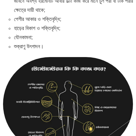
জীবনে অবশ্য হরমোনটি আবার উল্টা কাজ করে মানে চুল পরা বা টাক পরার
ক্ষেত্রে দায়ী থাকে;
পেশীর আকার ও শক্তিবৃদ্ধি;
হাড়ের বিকাশ ও শক্তিবৃদ্ধি;
যৌনকামনা;
শুক্রাণু উৎপাদন।