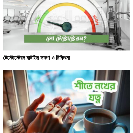
টেস্টোস্টেরন ঘাটতির লক্ষণ ও চিকিৎসা