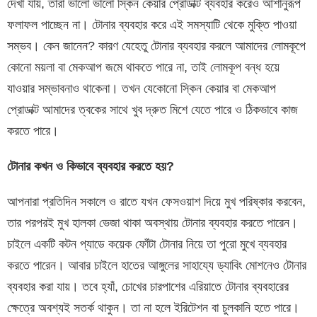
দেখা যায়, তারা ভালো ভালো স্কিন কেয়ার প্রোডাক্ট ব্যবহার করেও আশানুরূপ
ফলাফল পাচ্ছেন না। টোনার ব্যবহার করে এই সমস্যাটি থেকে মুক্তি পাওয়া
সম্ভব। কেন জানেন? কারণ যেহেতু টোনার ব্যবহার করলে আমাদের লোমকূপে
কোনো ময়লা বা মেকআপ জমে থাকতে পারে না, তাই লোমকূপ বন্ধ হয়ে
যাওয়ার সম্ভাবনাও থাকেনা। তখন যেকোনো স্কিন কেয়ার বা মেকআপ
প্রোডাক্ট আমাদের ত্বকের সাথে খুব দ্রুত মিশে যেতে পারে ও ঠিকভাবে কাজ
করতে পারে।
টোনার
কখন
ও
কিভাবে
ব্যবহার করতে হয়
?
আপনারা প্রতিদিন সকালে ও রাতে যখন ফেসওয়াশ দিয়ে মুখ পরিষ্কার করবেন,
তার পরপরই মুখ হালকা ভেজা থাকা অবস্থায় টোনার ব্যবহার করতে পারেন।
চাইলে একটি কটন প্যাডে কয়েক ফোঁটা টোনার নিয়ে তা পুরো মুখে ব্যবহার
করতে পারেন। আবার চাইলে হাতের আঙ্গুলের সাহায্যে ড্যাবিং মোশনেও টোনার
ব্যবহার করা যায়। তবে হ্যাঁ, চোখের চারপাশের এরিয়াতে টোনার ব্যবহারের
ক্ষেত্রে অবশ্যই সতর্ক থাকুন। তা না হলে ইরিটেশন বা চুলকানি হতে পারে।