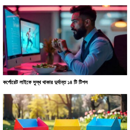
কর্পোরেট লাইফে সুস্থ থাকার দুর্দান্ত ১৪ টি টিপস