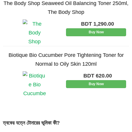
The Body Shop Seaweed Oil Balancing Toner 250ml,
The Body Shop
BDT
1,290.00
Buy Now
Biotique Bio Cucumber Pore Tightening Toner for
Normal to Oily Skin 120ml
BDT
620.00
Buy Now
ত্বকের
যত্নে
টোনারের
ভূমিকা
কী
?