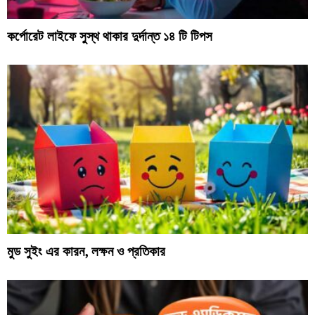
কর্পোরেট লাইফে সুস্থ থাকার দুর্দান্ত ১৪ টি টিপস
মুড সুইং এর কারন, লক্ষন ও প্রতিকার