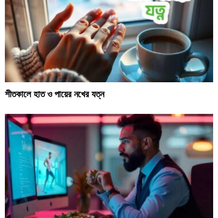
শীতকালে হাত ও পায়ের নখের যত্ন