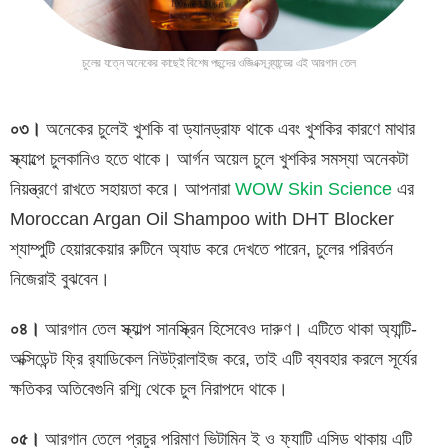
চুলের যত্নে অনেকের কাছেই বিশেষ পছন্দের ওজিএক্স ব্র্যান্ডের এই আরগান তেল
০৩।
অনেকের চুলেই খুশকি বা ড্যানড্রাফ থাকে এবং খুশকির কারণে মাথার
স্ক্যাল্পে চুলকানিও হতে থাকে। আর্গন অয়েল চুলে খুশকির সমস্যা অনেকটা
নিয়ন্ত্রণে রাখতে সহায়তা করে। আপনারা
WOW Skin Science
এর
Moroccan Argan Oil Shampoo with DHT Blocker
শ্যাম্পুটি হেয়ারকেয়ার রুটিনে অ্যাড করে দেখতে পারেন, চুলের পরিবর্তন
নিজেরাই বুঝবেন।
০৪।
আরগান তেল স্ক্যাল্প সানস্ক্রিন হিসেবেও দারুণ। এটিতে থাকা অ্যান্টি-
অক্সিডেন্ট ফ্রি র‍্যাডিকেল নিউট্রালাইজ করে, তাই এটি ব্যবহার করলে সূর্যের
ক্ষতিকর অতিবেগুনি রশ্মি থেকে চুল নিরাপদে থাকে।
০৫।
আরগান তেলে প্রচুর পরিমাণ ভিটামিন ই ও ফ্যাটি এসিড থাকায় এটি