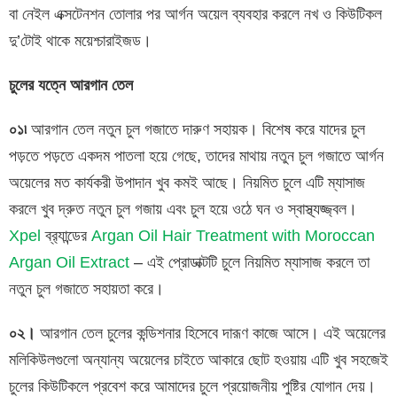
বা নেইল এক্সটেনশন তোলার পর আর্গন অয়েল ব্যবহার করলে নখ ও কিউটিকল
দু’টোই থাকে ময়েশ্চারাইজড।
চুলের
যত্নে
আরগান তেল
০১৷
আরগান তেল নতুন চুল গজাতে দারুণ সহায়ক। বিশেষ করে যাদের চুল
পড়তে পড়তে একদম পাতলা হয়ে গেছে, তাদের মাথায় নতুন চুল গজাতে আর্গন
অয়েলের মত কার্যকরী উপাদান খুব কমই আছে। নিয়মিত চুলে এটি ম্যাসাজ
করলে খুব দ্রুত নতুন চুল গজায় এবং চুল হয়ে ওঠে ঘন ও স্বাস্থ্যজ্জ্বল।
Xpel
ব্র‍্যান্ডের
Argan Oil Hair Treatment with Moroccan
Argan Oil Extract
– এই প্রোডাক্টটি চুলে নিয়মিত ম্যাসাজ করলে তা
নতুন চুল গজাতে সহায়তা করে।
০২।
আরগান তেল চুলের কন্ডিশনার হিসেবে দারূণ কাজে আসে। এই অয়েলের
মলিকিউলগুলো অন্যান্য অয়েলের চাইতে আকারে ছোট হওয়ায় এটি খুব সহজেই
চুলের কিউটিকলে প্রবেশ করে আমাদের চুলে প্রয়োজনীয় পুষ্টির যোগান দেয়।