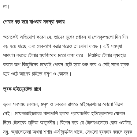
না।
পোরস
বড়
হয়ে
যাওয়ার
সমস্যা
কমায়
অনেকেই অভিযোগ করেন যে, তাদের মুখের পোরস বা লোমকূপগুলো দিন দিন
বড় হয়ে যাচ্ছে এবং মেকআপ করার পরেও তা বোঝা যাচ্ছে। এই সমস্যা
সমাধান করতে টোনার ম্যাজিকের মতো কাজ করে। নিয়মিত টোনার ব্যবহার
করলে অল্প কিছুদিনের মধ্যেই পোরস ছোট হতে শুরু করে ও সেই সাথে ত্বক
হয়ে ওঠে আগের চাইতে মসৃণ ও কোমল।
ত্বক
হাইড্রেটেড
রাখে
ত্বক সবসময় কোমল, মসৃণ ও চকচকে রাখতে হাইড্রেশনের কোনো বিকল্প
নেই। ময়েশ্চারাইজারের পাশাপাশি ত্বকে প্রয়োজনীয় হাইড্রেশনের যোগান
দিতে টোনারের ভূমিকা অতুলনীয়। বিশেষ করে যে টোনারগুলোতে রোজ ওয়াটার,
মধু, অ্যালোভেরা অথবা শশার এক্সট্র‍্যাক্টস থাকে, সেগুলো ব্যবহার করলে ত্বক