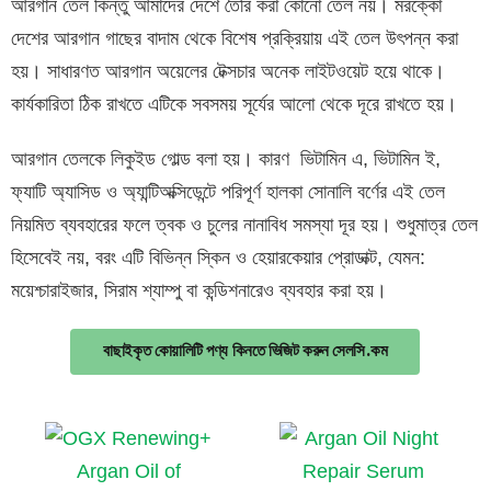
আরগান তেল কিন্তু আমাদের দেশে তৈরি করা কোনো তেল নয়। মরক্কো
দেশের আরগান গাছের বাদাম থেকে বিশেষ প্রক্রিয়ায় এই তেল উৎপন্ন করা
হয়। সাধারণত আরগান অয়েলের টেক্সচার অনেক লাইটওয়েট হয়ে থাকে।
কার্যকারিতা ঠিক রাখতে এটিকে সবসময় সূর্যের আলো থেকে দূরে রাখতে হয়।
আরগান তেলকে লিকুইড গোল্ড বলা হয়। কারণ ভিটামিন এ, ভিটামিন ই,
ফ্যাটি অ্যাসিড ও অ্যান্টিঅক্সিডেন্টে পরিপূর্ণ হালকা সোনালি বর্ণের এই তেল
নিয়মিত ব্যবহারের ফলে ত্বক ও চুলের নানাবিধ সমস্যা দূর হয়। শুধুমাত্র তেল
হিসেবেই নয়, বরং এটি বিভিন্ন স্কিন ও হেয়ারকেয়ার প্রোডাক্ট, যেমন:
ময়েশ্চারাইজার, সিরাম শ্যাম্পু বা কন্ডিশনারেও ব্যবহার করা হয়।
বাছাইকৃত কোয়ালিটি পণ্য কিনতে ভিজিট করুন সেলসি.কম