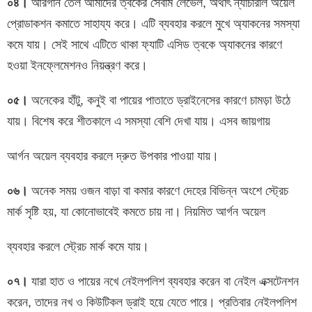
০৪।
আরগান তেল আমাদের ত্বকের সেবাম লেভেল, অর্থাৎ ন্যাচারাল অয়েল
প্রোডাকশন কমাতে সাহায্য করে। এটি ব্যবহার করলে মুখে অ্যাকনের সমস্যা
কমে যায়। সেই সাথে এটিতে থাকা ফ্যাটি এসিড ত্বকে অ্যাকনের কারণে
হওয়া ইনফ্লেমেশনও নিয়ন্ত্রণ করে।
০৫।
অনেকের হাঁটু, কনুই বা পায়ের পাতাতে ড্রাইনেসের কারণে চামড়া উঠে
যায়। বিশেষ করে শীতকালে এ সমস্যা বেশি দেখা যায়। এসব জায়গায়
আর্গন অয়েল ব্যবহার করলে দ্রুত উপকার পাওয়া যায়।
০৬।
অনেক সময় ওজন বাড়া বা কমার কারণে দেহের বিভিন্ন অংশে স্ট্রেচ
মার্ক সৃষ্টি হয়, যা কোনোভাবেই কমতে চায় না। নিয়মিত আর্গন অয়েল
ব্যবহার করলে স্ট্রেচ মার্ক কমে যায়।
০৭।
যারা হাত ও পায়ের নখে নেইলপলিশ ব্যবহার করেন বা নেইল এক্সটেনশন
করেন, তাদের নখ ও কিউটিকল ড্রাই হয়ে যেতে পারে। প্রতিবার নেইলপলিশ