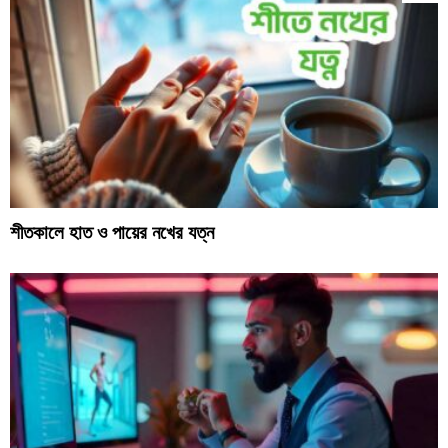
শীতকালে হাত ও পায়ের নখের যত্ন