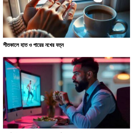
শীতকালে হাত ও পায়ের নখের যত্ন