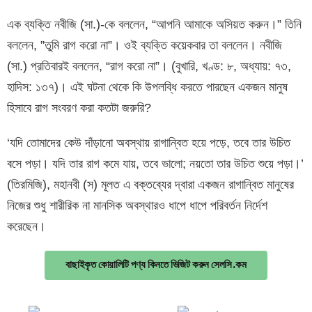
এক ব্যক্তি নবীজি (সা.)-কে বললেন, “আপনি আমাকে অসিয়ত করুন।” তিনি
বললেন, ”তুমি রাগ করো না”। ওই ব্যক্তি কয়েকবার তা বললেন। নবীজি
(সা.) প্রতিবারই বললেন, “রাগ করো না”। (বুখারি, খণ্ড: ৮, অধ্যায়: ৭৩,
হাদিস: ১৩৭)। এই ঘটনা থেকে কি উপলব্ধি করতে পারছেন একজন মানুষ
হিসাবে রাগ সংবরণ করা কতটা জরুরি?
‘যদি তোমাদের কেউ দাঁড়ানো অবস্থায় রাগান্বিত হয়ে পড়ে, তবে তার উচিত
বসে পড়া। যদি তার রাগ কমে যায়, তবে ভালো; নয়তো তার উচিত শুয়ে পড়া।’
(তিরমিজি), মহানবী (স) মূলত এ বক্তব্যের দ্বারা একজন রাগান্বিত মানুষের
নিজের শুধু শারীরিক না মানসিক অবস্থারও ধাপে ধাপে পরিবর্তন নির্দেশ
করেছেন।
বাছাইকৃত কোয়ালিটি পণ্য কিনতে ভিজিট করুন সেলসি.কম