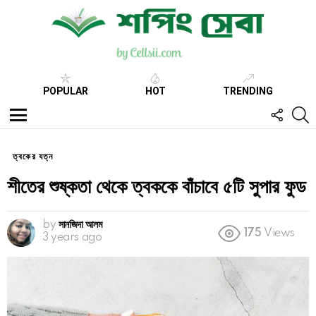
POPULAR
HOT
TRENDING
FOLL
S
US
Menu
ত্বকের যত্ন
শীতের শুষ্কতা থেকে ত্বককে বাঁচাবে ৫টি সুপার ফুড
by
সানজিদা আলম
175
Views
3 years ago