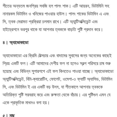
শীতের অন্যতম জনপ্রিয় সবজি হল পালং শাক। এটি আয়রন, ভিটামিনি সহ
নানারকম ভিটামিন ও খনিজের পাওয়ার হাউস। পালং শাকের ভিটামিন এ এবং
সি, ত্বক মেরামত প্রক্রিয়া চলমান রাখে। এটি অ্যান্টিঅক্সিডেন্ট এবং
হাইড্রেশনে ভরপুর থাকে যা আপনার ত্বককে বাড়তি পুষ্টি প্রদান করে।
৪। অ্যাভোকাডো
অ্যাভোকাডো এর ক্রিমি টেক্সচার এবং বাদামের সুবাসের জন্য অনেকের কাছেই
প্রিয় একটি ফল। এটি আমাদের দেশীয় ফল না হলেও স্বল্প পরিসরে চাষ শুরু
হয়েছে এবং বিভিন্ন সুপারশপে এই ফল কিনতেও পাওয়া যাচ্ছে। অ্যাভোকাডো
অ্যান্টিঅক্সিডেন্ট, বিটা-ক্যারোটিন, ফোলেট, ওমেগা-৩ ফ্যাটি অ্যাসিড, ভিটামিন
সি, এবং ভিটামিন ই এর একটি বড় উৎস, যা শীতকালে আপনার ত্বককে
অতিরিক্ত পুষ্টি সরবরাহ করে এবং রুক্ষতা থেকে বাঁচায়। এর পুষ্টিগুন এমন যে
একে প্রাকৃতিক মাখনও বলা হয়।
৫। মাছ