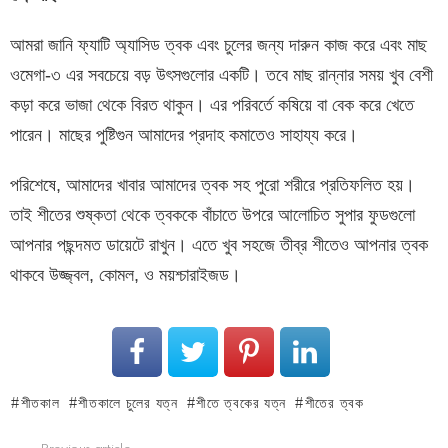
আমরা জানি ফ্যাটি অ্যাসিড ত্বক এবং চুলের জন্য দারুন কাজ করে এবং মাছ
ওমেগা-৩ এর সবচেয়ে বড় উৎসগুলোর একটি। তবে মাছ রান্নার সময় খুব বেশী
কড়া করে ভাজা থেকে বিরত থাকুন। এর পরিবর্তে কষিয়ে বা বেক করে খেতে
পারেন। মাছের পুষ্টিগুন আমাদের প্রদাহ কমাতেও সাহায্য করে।
পরিশেষে, আমাদের খাবার আমাদের ত্বক সহ পুরো শরীরে প্রতিফলিত হয়।
তাই শীতের শুষ্কতা থেকে ত্বককে বাঁচাতে উপরে আলোচিত সুপার ফুডগুলো
আপনার পছন্দমত ডায়েটে রাখুন। এতে খুব সহজে তীব্র শীতেও আপনার ত্বক
থাকবে উজ্জ্বল, কোমল, ও ময়শ্চারাইজড।
শীতকাল
শীতকালে চুলের যত্ন
শীতে ত্বকের যত্ন
শীতের ত্বক