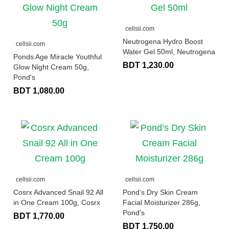
cellsii.com
Neutrogena Hydro Boost
cellsii.com
Water Gel 50ml, Neutrogena
Ponds Age Miracle Youthful
BDT 1,230.00
Glow Night Cream 50g,
Pond's
BDT 1,080.00
cellsii.com
cellsii.com
Cosrx Advanced Snail 92 All
Pond’s Dry Skin Cream
in One Cream 100g, Cosrx
Facial Moisturizer 286g,
Pond's
BDT 1,770.00
BDT 1,750.00