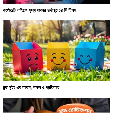
কর্পোরেট লাইফে সুস্থ থাকার দুর্দান্ত ১৪ টি টিপস
মুড সুইং এর কারন, লক্ষন ও প্রতিকার