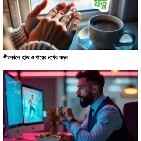
শীতকালে হাত ও পায়ের নখের যত্ন