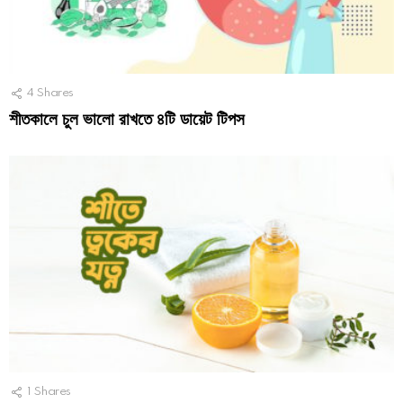
4
Shares
শীতকালে চুল ভালো রাখতে ৪টি ডায়েট টিপস
1
Shares