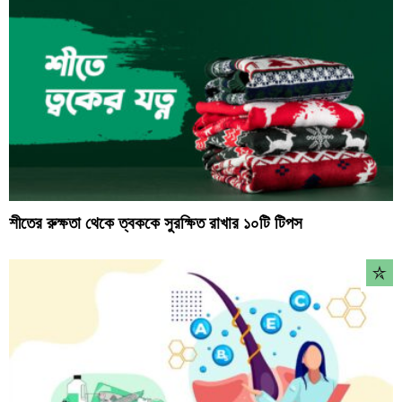
শীতের রুক্ষতা থেকে ত্বককে সুরক্ষিত রাখার ১০টি টিপস