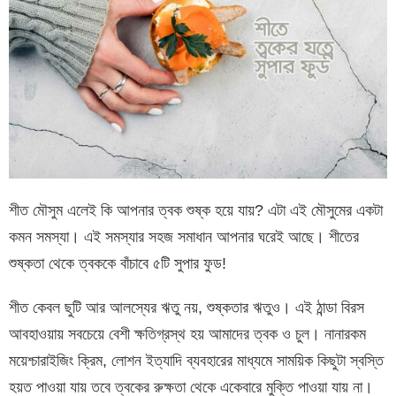
শীত মৌসুম এলেই কি আপনার ত্বক শুষ্ক হয়ে যায়? এটা এই মৌসুমের একটা
কমন সমস্যা। এই সমস্যার সহজ সমাধান আপনার ঘরেই আছে। শীতের
শুষ্কতা থেকে ত্বককে বাঁচাবে ৫টি সুপার ফুড!
শীত কেবল ছুটি আর আলস্যের ঋতু নয়, শুষ্কতার ঋতুও। এই ঠান্ডা বিরস
আবহাওয়ায় সবচেয়ে বেশী ক্ষতিগ্রস্থ হয় আমাদের ত্বক ও চুল। নানারকম
ময়েশ্চারাইজিং ক্রিম, লোশন ইত্যাদি ব্যবহারের মাধ্যমে সাময়িক কিছুটা স্বস্তি
হয়ত পাওয়া যায় তবে ত্বকের রুক্ষতা থেকে একেবারে মুক্তি পাওয়া যায় না।