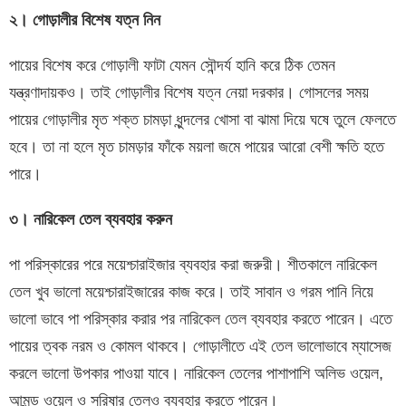
২। গোড়ালীর বিশেষ যত্ন নিন
পায়ের বিশেষ করে গোড়ালী ফাটা যেমন সৌন্দর্য হানি করে ঠিক তেমন
যন্ত্রণাদায়কও। তাই গোড়ালীর বিশেষ যত্ন নেয়া দরকার। গোসলের সময়
পায়ের গোড়ালীর মৃত শক্ত চামড়া ধুন্দলের খোসা বা ঝামা দিয়ে ঘষে তুলে ফেলতে
হবে। তা না হলে মৃত চামড়ার ফাঁকে ময়লা জমে পায়ের আরো বেশী ক্ষতি হতে
পারে।
৩। নারিকেল তেল ব্যবহার করুন
পা পরিস্কারের পরে ময়েশ্চারাইজার ব্যবহার করা জরুরী। শীতকালে নারিকেল
তেল খুব ভালো ময়েশ্চারাইজারের কাজ করে। তাই সাবান ও গরম পানি নিয়ে
ভালো ভাবে পা পরিস্কার করার পর নারিকেল তেল ব্যবহার করতে পারেন। এতে
পায়ের ত্বক নরম ও কোমল থাকবে। গোড়ালীতে এই তেল ভালোভাবে ম্যাসেজ
করলে ভালো উপকার পাওয়া যাবে। নারিকেল তেলের পাশাপাশি অলিভ ওয়েল,
আমন্ড ওয়েল ও সরিষার তেলও ব্যবহার করতে পারেন।