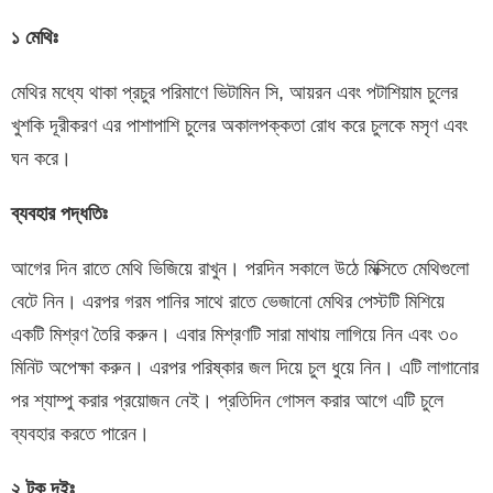
১
মেথিঃ
মেথির মধ্যে থাকা প্রচুর পরিমাণে ভিটামিন সি, আয়রন এবং পটাশিয়াম চুলের
খুশকি দূরীকরণ এর পাশাপাশি চুলের অকালপক্কতা রোধ করে চুলকে মসৃণ এবং
ঘন করে।
ব্যবহার
পদ্ধতিঃ
আগের দিন রাতে মেথি ভিজিয়ে রাখুন। পরদিন সকালে উঠে মিক্সিতে মেথিগুলো
বেটে নিন। এরপর গরম পানির সাথে রাতে ভেজানো মেথির পেস্টটি মিশিয়ে
একটি মিশ্রণ তৈরি করুন। এবার মিশ্রণটি সারা মাথায় লাগিয়ে নিন এবং ৩০
মিনিট অপেক্ষা করুন। এরপর পরিষ্কার জল দিয়ে চুল ধুয়ে নিন। এটি লাগানোর
পর শ্যাম্পু করার প্রয়োজন নেই। প্রতিদিন গোসল করার আগে এটি চুলে
ব্যবহার করতে পারেন।
২
টক
দইঃ