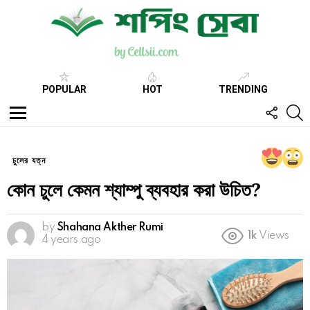
POPULAR
HOT
TRENDING
FOLL
S
US
Menu
চুলের যত্ন
কোন চুলে কেমন শ্যাম্পু ব্যবহার করা উচিত?
by
Shahana Akther Rumi
1k
Views
4 years ago