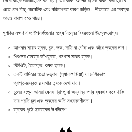
সেবোরোইক ডার্মাটাইটিস বলা হয়। এর কারণ অস্পষ্ট হলেও ধারনা করা হয় যে,
এতে বেশ কিছু জেনেটিক এবং পরিবেশগত কারণ জড়িত। শীতকালে এর অবস্থা
আরও খারাপ হতে পারে।
খুশকির লক্ষণ এবং উপসর্গগুলোর মধ্যে নিম্নের বিষয়গুলো উল্লেখযোগ্যঃ
আপনার মাথার ত্বক, চুল, ভ্রু, দাড়ি বা গোঁফ এবং কাঁধে ত্বকের দাগ।
শিশুদের ক্ষেত্রে আঁশযুক্ত, খসখসে মাথার ত্বক।
খিটখিটে, তৈলাক্ত, শুষ্ক ত্বক।
একটি খামিরের মতো ছত্রাক (ম্যালাসেজিয়া) যা বেশিরভাগ
প্রাপ্তবয়স্কদের মাথার ত্বকে দেখা যায়।
চুলের যত্নে আমরা যেসব শ্যাম্পু বা অন্যান্য পণ্য ব্যবহার করে থাকি
তার প্রতি চুল এবং ত্বকের অতি সংবেদনশীলতা।
ত্বকের পৃষ্ঠে ছত্রাকের উপনিবেশ