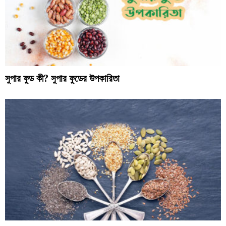
সুপার ফুড কী? সুপার ফুডের উপকারিতা