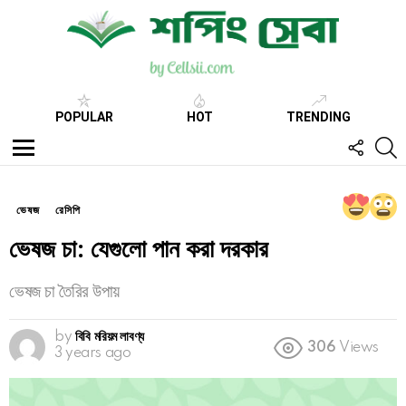
POPULAR
HOT
TRENDING
FOLL
S
US
Menu
ভেষজ
রেসিপি
ভেষজ চা: যেগুলো পান করা দরকার
ভেষজ চা তৈরির উপায়
by
বিবি মরিয়ম লাবণ্য
306
Views
3 years ago