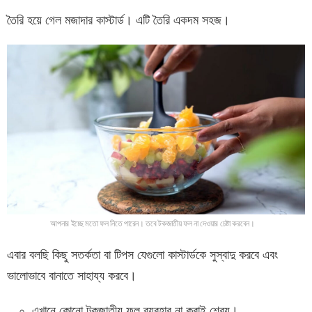
তৈরি হয়ে গেল মজাদার কাস্টার্ড। এটি তৈরি একদম সহজ।
আপনার ইচ্ছে মতো ফল নিতে পারেন। তবে টকজাতীয় ফল না দেওয়ার চেষ্টা করবেন।
এবার বলছি কিছু সতর্কতা বা টিপস যেগুলো কাস্টার্ডকে সুস্বাদু করবে এবং
ভালোভাবে বানাতে সাহায্য করবে।
এখানে কোনো টকজাতীয় ফল ব্যবহার না করাই শ্রেয়।