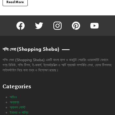
Read More
facebook
twitter
instagram
pinterest
youtube
শপিং সেবা (Shopping Sheba)
শপিং সেবা (Shopping Sheba) একটি বাংলা ব্লগ ও কনটেন্ট শেয়ারিং ওয়েবসাইট যেখানে
পণ্য রিভিউ, শপিং টিপস, ই-কমার্স, ইলেকট্রনিক্স ও স্মার্ট গ্যাজেট সম্পর্কিত লেখা, হেলথ টিপসসহ
লাইফস্টাইল নিয়ে নানা তথ্য ও বিশ্লেষণ রয়েছে।
Categories
অডিও
অন্যান্য
অ্যাপল পোস্ট
ইবাদত ও শান্তি