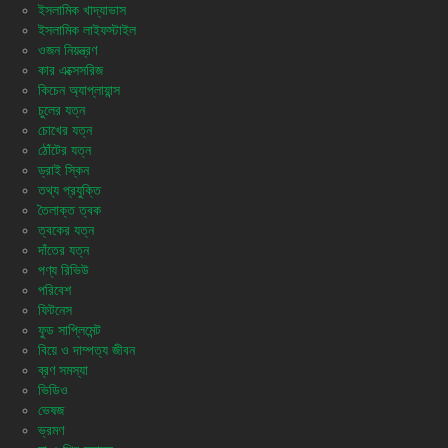
ইসলামিক খাদ্যাভাস
ইসলামিক লাইফস্টাইল
ওজন নিয়ন্ত্রণ
কার এক্সেসরিজ
কিচেন অ্যাপ্লায়ান্স
চুলের যত্ন
চোখের যত্ন
ঠোঁটের যত্ন
ড্রাই স্কিন
তথ্য প্রযুক্তি
তৈলাক্ত ত্বক
ত্বকের যত্ন
দাঁতের যত্ন
পণ্য রিভিউ
পরিবেশ
ফিটনেস
ফুড সাপ্লিমেন্ট
বিয়ে ও দাম্পত্য জীবন
ব্রণ সমস্যা
ভিডিও
ভেষজ
ভ্রমণ