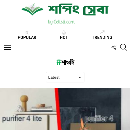
POPULAR
HOT
TRENDING
FOLL
S
US
Menu
শাওমি
Latest
stories