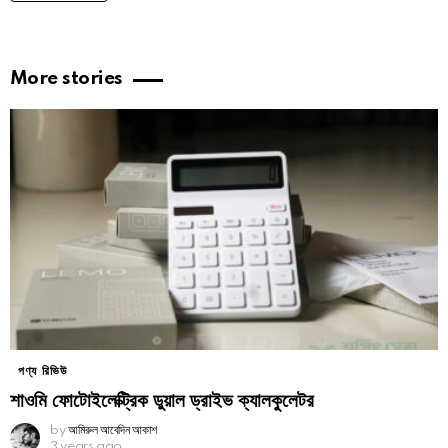
More stories
পণ্য রিভিউ
শাওমি ফোটোইলেক্ট্রিক ডুয়াল ড্রাইভ ক্যালকুলেটর
by
আমিরুল আবেদিন আকাশ
3 years ago