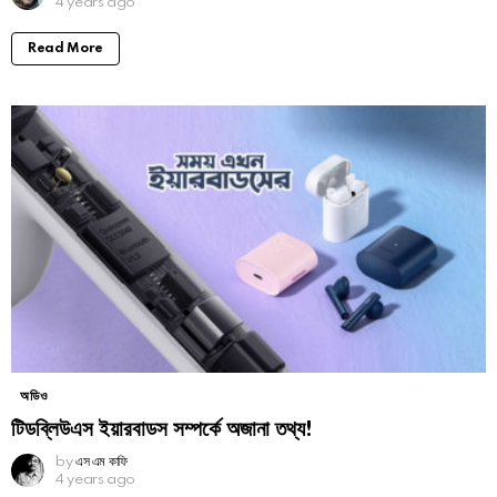
4 years ago
Read More
অডিও
টিডব্লিউএস ইয়ারবাডস সম্পর্কে অজানা তথ্য!
by
এস এম কাফি
4 years ago