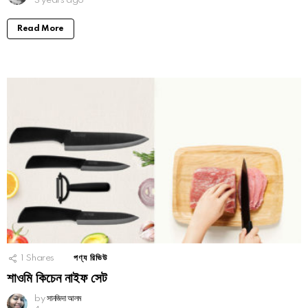
3 years ago
Read More
1
Shares
পণ্য রিভিউ
শাওমি কিচেন নাইফ সেট
by
সানজিদা আলম