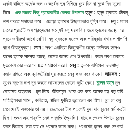
একটা বাটিতে অর্ধেক জল ও অর্ধেক দুধ মিশিয়ে ধুয়ে নিন বা মুঝে নিন তুলো
দিয়ে।
এক নজরে কিছু প্রয়োজনীয় ভেষজ উপাদান
হলুদ :
হলুদ ত্বকের জীবানু
নাশ করতে সহায়তা করে। এছাড়া ত্বকের উজ্জ্বলতাও বৃদ্ধি করে।
মধু :
মানব
দেহের প্রতিটি অঙ্গ প্রত্যঙ্গের জন্যেই মধু দরকারি। তবে ত্বকের জন্যে এর
প্রয়োজনীয়তা আরো বেশি। মধু ত্বককে সতেজ এবং পরিষ্কার রাখার পাশাপাশি
রাখে জীবানুমুক্ত।
লবণ :
লবণ এমনিতে কিছুরোগীর জন্যে ক্ষতিকর হলেও
যাদের ত্বকে সমস্যা আছে, তাদের জন্যে বেশ উপকারি। কারণ লবণ ত্বকের
মৃতকোষ বের করে আনতে সহায়তা করে।
লেবু :
ত্বকে এসিডের ভারসাম্য
বজায় রাখতে এবং ব্যাকটেরিয়া দূর করতে লেবু কাজ করে থাকে।
জায়ফল :
মুখের ব্রণের দাগ দূর করতে জায়ফলের কোনো জুড়ি নেই।
চুলের যত্ন
চুল
মেয়েদের অহংকার। চুল নিয়ে জীবনানন্দ থেকে শুরু করে অনেক বড় বড় কবি,
সাহিত্যিকরা গানে , কবিতায়, নাটকে ফুটিয়ে তুলেছেন এর শিল্প। চুল যে শুধু
মেয়েদেরই অহংকার তা নয়। ছেলেদের টাক পড়লেই বুঝা যায় চুলের মর্ম কতটা
ছিল। তখন এই পদ্ধতি সেই পদ্ধতি ইত্যাদি। যাহোক ভেষজ উপায়ে চুলের
যত্ন কিভাবে নেয়া যায় সে প্রসঙ্গে আসা যাক। প্রথমেই চুলের ধরন সম্পর্কে