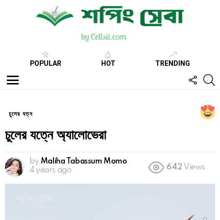
POPULAR
HOT
TRENDING
FOLL
S
US
Menu
চুলের যত্ন
চুলের যত্নে অ্যালোভেরা
by
Maliha Tabassum Momo
642
Views
4 years ago