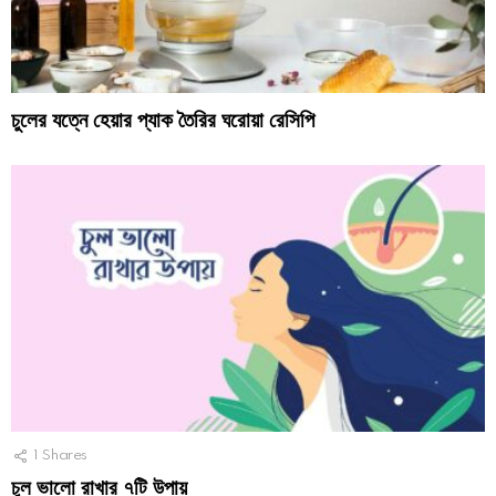
চুলের যত্নে হেয়ার প্যাক তৈরির ঘরোয়া রেসিপি
1
Shares
চুল ভালো রাখার ৭টি উপায়