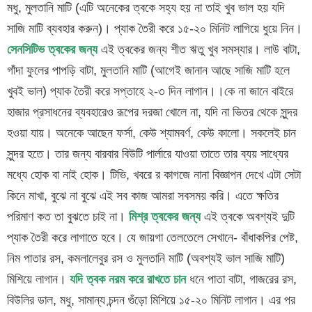
মধু, মুলতানি মাটি (এটি অনেকের ত্বকে সহ্য হয় না তাই খুব ভাল হয় যদি
সাজি মাটি ব্যবহার করুন)। প্যাক তৈরী করে ১৫-২০ মিনিট লাগিয়ে ধুয়ে নিন।
সেনসিটিভ ত্বকের জন্য
এই ত্বকের জন্য শীত ঋতু খুব সমস্যার। লাউ বাটা,
গাঁদা ফুলের পাপড়ি বাটা, মুলতানি মাটি (আগেই জানান আছে সাজি মাটি হলে
খুবই ভাল) প্যাক তৈরী করে সপ্তাহে ২-৩ দিন লাগান।।কে না জানে বাইরে
হাজার প্রসাধনের ব্যবহারেও রূপের দরজা খোলে না, যদি না ভিতর থেকে সুন্দর
হওয়া যায়। অনেকে আছেন ফর্সা, কেউ শ্যামবর্ণ, কেউ কালো। সকলেই চান
সুন্দর হতে। তার জন্য বারবার বিউটি পার্লারে যাওয়া তাতে তার ব্যয় সাধ্যের
মধ্যে হোক বা নাই হোক। টিভি, খবরে র কাগজে নানা বিজ্ঞাপন দেখে এটা সেটা
কিনে মাখা, বুঝে না বুঝে এই সব কাজ আমরা সবসময় করি। এতে ক্ষতির
পরিমাণ কত তা বুঝতে চাই না।
মিশ্র ত্বকের জন্য
এই ত্বকে অবশ্যই দুটি
প্যাক তৈরী করে লাগাতে হবে। যে জায়গা তেলতেলে সেখানে- বাঁধাকপির পেষ্ট,
নিম পাতার রস, কমলালেবুর রস ও মুলতানি মাটি (অবশ্যই ভাল সাজি মাটি)
মিশিয়ে লাগান।
যদি ত্বক নরম করে রাখতে চান
ধনে পাতা বাটা, গাজরের রস,
বিউলির ডাল, মধু, সামান্য চন্দন গুঁড়ো মিশিয়ে ১৫-২০ মিনিট লাগান। এর পর