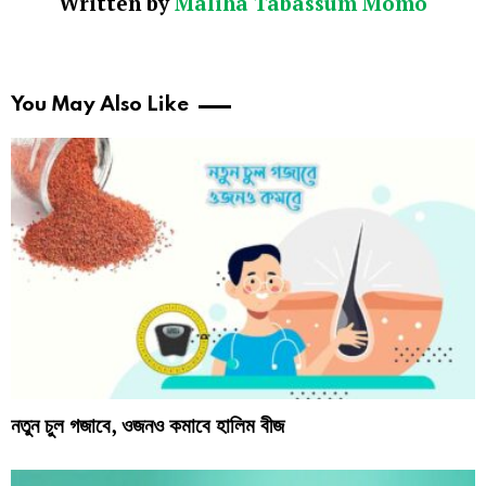
Written by
Maliha Tabassum Momo
You May Also Like
নতুন চুল গজাবে, ওজনও কমাবে হালিম বীজ