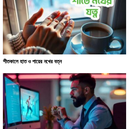
শীতকালে হাত ও পায়ের নখের যত্ন