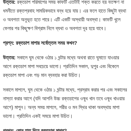
উত্তর:
রক্তচাপ পরিমাপের সময় কাফটি এতটাই শক্ত করতে হয় যতক্ষণ না
ধমনীতে রক্ত​প্রবাহ সাময়িকভাবে বন্ধ হয়ে যায়। এর ফলে হাতে কিছুটা ব্যথা
ও অবশতা অনুভূত হতে পারে। এটি একটি অস্থায়ী অবস্থা। কাফটি খুলে
ফেলার পর কিছুক্ষণ বিশ্রাম নিলে ব্যথা ও অবশতা দূর হয়ে যাবে।
প্রশ্ন:
রক্তচাপ
মাপার
সর্বোত্তম
সময়
কখন
?
উত্তর:
সকালে ঘুম থেকে ওঠার ১ ঘন্টার মধ্যে অথবা রাতে ঘুমাতে যাওয়ার
আগে রক্তচাপ মাপা সবচেয়ে ভালো। প্রতিদিন সকাল, দুপুর এবং বিকেলে
রক্তচাপ মাপা এবং গড় মান ব্যবহার করা উচিত।
সকালে মাপলে, ঘুম থেকে ওঠার ১ ঘন্টার মধ্যে, প্রস্রাব করার পর এবং সকালের
নাস্তা করার আগে (যদি আপনি উচ্চ রক্তচাপের ওষুধ খান তবে ওষুধ খাওয়ার
আগে) মাপুন। অন্য সময় মাপলে, শরীর ও মন স্থির থাকা অবস্থায় মাপা
ভালো। প্রতিদিন একই সময়ে মাপা উচিত।
প্রশ্ন:
কোন হাত দিয়ে রক্তচাপ মাপব?