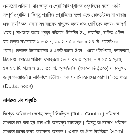
এমাইনো এসিড। যার জন্য এ প্রোটিনটি প্রাণিজ প্রোটিনের মতো একটি
সম্পূর্ণ প্রোটিন। কিন্তু প্রাণিজ প্রোটিনের মতো এতে কোলস্টেরল না থাকায়
এবং ফ্যাট কম থাকায় সব বয়সের মানুষের জন্য এবং রোগীদের জন্যও আদর্শ
খাবার। মাশরুমে আছে প্রচুর পরিমাণে ভিটামিন ই২, নায়াসিন, ফলিক এসিড
যার মাত্রা যথাক্রমে ১.৮-৫.১, ৩১-৬৫ ও ০.৩০-০.৬৪ মি. গ্রাম/১০০
গ্রাম। মাশরুম মিনারেলসের ও একটি ভালো উৎস। এতে পটাশিয়াম, ফসফরাস,
জিংক ও কপারের পরিমাণ যথাক্রমে ২৬.৭-৪৭.৩ গ্রাম, ৮.৭-১৩.৯ গ্রাম,
৪৭-৯২ মি. গ্রাম ও ৫.২-৩৫ মি. গ্রাম/কেজি (শুকনো ভিত্তিতে) যা মানুষের
জন্য প্রয়োজনীয় অধিকাংশ ভিটামিন এবং সব মিনারেলসের জোগান দিতে পারে
(Dutta, ২০০৭)।
মাশরুম চাষ পদ্ধতি
বিশ্বের অধিকাংশ দেশেই সম্পূর্ণ নিয়ন্ত্রিত (Total Control) পরিবেশে
মাশরুম চাষ করা হয় বলে এটি অত্যন্ত ব্যয়বহুল। কিন্তু বাংলাদেশে পরিবেশ
মাশরুম চাষের জন্য অত্যন্ত অনুকুল। এখানে আংশিক নিয়ন্ত্রিত (Semi-