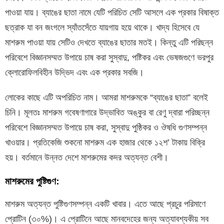
পাওয়া যায়। ব্যাঙের ছাতা নামে যেটি পরিচিত সেটি আসলে এক প্রকার বিষাক্ত
ছত্রাক যা বন জংগলে স্যাঁতসেঁতে যায়গায় হয়ে থাকে। খাদ্য হিসেবে যে
মাশরুম পাওয়া যায় সেটিও দেখতে ব্যাঙের ছাতার মতই। কিন্তু এটি পরিছন্ন
পরিবেশে বিজ্ঞানসম্মত উপায়ে চাষ করা সুস্বাদু, পষ্টিকর এবং ভেষজগুণে ভরপুর
ক্লোরোফিলবিহীন উদ্ভিদ এবং এক প্রকার সবজি।
লোকের কাছে এটি অপরিচিত নাম। আমরা মাশরুমকে “ব্যাঙের ছাতা” বলেই
চিনি। মূলতঃ মাশরুম গবেষণাগারে উদ্ভাবিত অঙ্কুর বা রেণু দ্বারা পরিচ্ছন্ন
পরিবেশে বিজ্ঞানসম্মত উপায়ে চাষ করা, সুস্বাদু পুষ্ঠিকর ও ঔষধি গুণসম্পন্ন
খাওয়ার। প্রতিকেজি শুকনো মাশরুম এক হাজার থেকে ১২শ’ টাকায় বিক্রি
হয়। বর্তমানে উন্নত দেশে মাশরুমের কদর অত্যন্ত বেশী।
মাশরুমের পুষ্টিগুণ:
মাশরুম অত্যন্ত পুষ্টিগুণসম্পন্ন একটি খাবার। এতে আছে প্রচুর পরিমাণে
প্রোটিন (৩০%)। এ প্রোটিনে আছে মানবদেহের জন্য অত্যাবশ্যকীয় সব