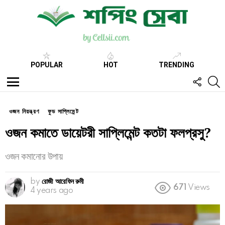
POPULAR
HOT
TRENDING
FOLL
S
US
Menu
ওজন নিয়ন্ত্রণ
ফুড সাপ্লিমেন্ট
ওজন কমাতে ডায়েটরী সাপ্লিমেন্ট কতটা ফলপ্রসু?
ওজন কমানোর উপায়
by
রোজী আরেফিন রুমী
671
Views
4 years ago