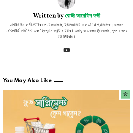
Written by
রোজী আরেফিন রুমী
মাস্টার্স ইন ফার্মাসিউটিক্যাল টেকনোলজি, ইউনিভার্সিটি অফ এশিয়া প্যাসিফিক। একজন
রেজিস্টার্ড ফার্মাসিস্ট এবং ফ্রিল্যান্স কন্টেন্ট রাইটার। এছাড়াও একজন ট্রাভেলার, ব্লগার এবং
ইউ টিউবার।
youtube
You May Also Like