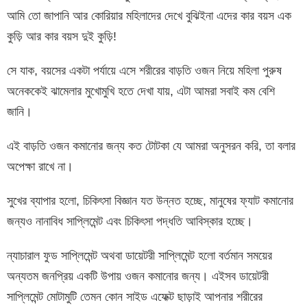
আমি তো জাপানি আর কোরিয়ার মহিলাদের দেখে বুঝিইনা এদের কার বয়স এক
কুড়ি আর কার বয়স দুই কুড়ি!
সে যাক, বয়সের একটা পর্যায়ে এসে শরীরের বাড়তি ওজন নিয়ে মহিলা পুরুষ
অনেককেই ঝামেলার মুখোমুখি হতে দেখা যায়, এটা আমরা সবাই কম বেশি
জানি।
এই বাড়তি ওজন কমানোর জন্য কত টোটকা যে আমরা অনুসরন করি, তা বলার
অপেক্ষা রাখে না।
সুখের ব্যাপার হলো, চিকিৎসা বিজ্ঞান যত উন্নত হচ্ছে, মানুষের ফ্যাট কমানোর
জন্যও নানাবিধ সাপ্লিমেন্ট এবং চিকিৎসা পদ্ধতি আবিস্কার হচ্ছে।
ন্যাচারাল ফুড সাপ্লিমেন্ট অথবা ডায়েটরী সাপ্লিমেন্ট হলো বর্তমান সময়ের
অন্যতম জনপ্রিয় একটি উপায় ওজন কমানোর জন্য। এইসব ডায়েটরী
সাপ্লিমেন্ট মোটামুটি তেমন কোন সাইড এফেক্ট ছাড়াই আপনার শরীরের