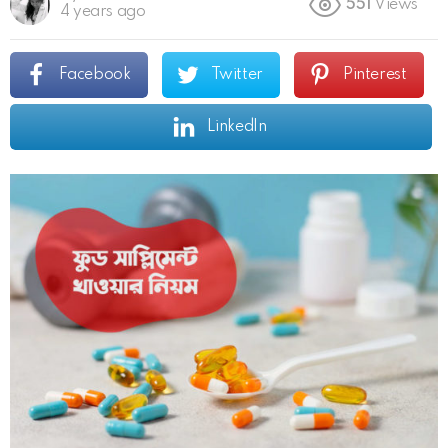
551
Views
4 years ago
Facebook
Twitter
Pinterest
LinkedIn