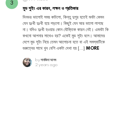
মুড সুইং এর কারন, লক্ষন ও প্রতিকার
দিনভর ভালোই সময় কাটলো, কিন্তু দুপুর হতেই মনটা কেমন
যেন দুঃখী দুঃখী হয়ে পড়লো। কিছুই যেন আর ভালো লাগছে
না। যদিও দুঃখী হওয়ার কোন যৌক্তিক কারন নেই। এমনটা কি
কখনো আপনার সাথেও হয়? একেই মুড সুইং বলে। আমাদের
দেশে মুড সুইং নিয়ে তেমন আলোচনা হতে বা এই সমস্যাটিকে
গুরুত্বের সাথে খুব বেশি একটা দেখা হয় […]
MORE
by
সানজিদা আলম
2 years ago