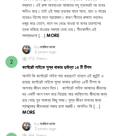
শুষ্কতা। এই রুক্ষ আবহাওয়া আমাদের শুধু ত্বকেরই নয় নখের
ক্ষতিও করে। তাই এই সময় ত্বকের সাথে সাথে, হাত ও পায়ের
নখেরও বিশেষ যত্ন প্রয়োজন। কারণ শীতের রুক্ষতা নখকেও
ভঙ্গুর করে তোলে, ফলে নখ ভেঙে যাওয়া বা নখের চারপাশের
ত্বক শুকিয়ে যাওয়ার সমস্যা দেখা দেয়। শীতকালীন এই
সমস্যাগুলো […]
MORE
by
সানজিদা আলম
2 years ago
172
Views
কর্পোরেট লাইফে সুস্থ থাকার দুর্দান্ত ১৪ টি টিপস
আপনি কি কর্পোরেট লাইফ পার করছেন? তাহলে এই কন্টেন্ট এ
রয়েছে কর্পোরেট লাইফে সুস্থ থাকার দুর্দান্ত ১৪টি টিপস যা
আপনার জীবন বদলে দিবে। কর্পোরেট লাইফ আমাদের জীবনের
বড় একটি অংশ দখল করে নিয়েছে আর ব্যক্তিগত জীবনের জন্য
রয়ে গেছে খুব সামান্য কিছু সময়। সুস্থ জীবন যাপনের জন্য
স্বাস্থ্যকর জীবনধারা বজায় রাখা জরুরী। আপনিও কি […]
MORE
by
সানজিদা আলম
2 years ago
144
Views