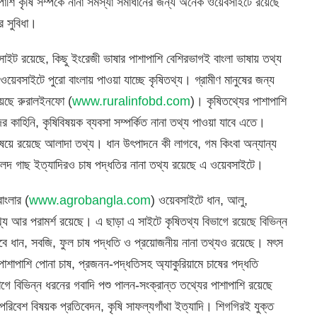
পাশি কৃষি সম্পর্কে নানা সমস্যা সমাধানের জন্য অনেক ওয়েবসাইটে রয়েছে
র সুবিধা।
সাইট রয়েছে, কিছু ইংরেজী ভাষার পাশাপাশি বেশিরভাগই বাংলা ভাষায় তথ্য
য়েবসাইটে পুরো বাংলায় পাওয়া যাচ্ছে কৃষিতথ্য। গ্রামীণ মানুষের জন্য
 রয়েছে রুরালইনফো (
www.ruralinfobd.com
)। কৃষিতথ্যের পাশাপাশি
 কাহিনি, কৃষিবিষয়ক ব্যবসা সম্পর্কিত নানা তথ্য পাওয়া যাবে এতে।
বিষয়ে রয়েছে আলাদা তথ্য। ধান উৎপাদনে কী লাগবে, গম কিংবা অন্যান্য
 ফলদ গাছ ইত্যাদিরও চাষ পদ্ধতির নানা তথ্য রয়েছে এ ওয়েবসাইটে।
বাংলার (
www.agrobangla.com
) ওয়েবসাইটে ধান, আলু,
থ্য আর পরামর্শ রয়েছে। এ ছাড়া এ সাইটে কৃষিতথ্য বিভাগে রয়েছে বিভিন্ন
বে ধান, সবজি, ফুল চাষ পদ্ধতি ও প্রয়োজনীয় নানা তথ্যও রয়েছে। মৎস
পাশাপাশি পোনা চাষ, প্রজনন-পদ্ধতিসহ অ্যাকুরিয়ামে চাষের পদ্ধতি
ে বিভিন্ন ধরনের গবাদি পশু পালন-সংক্রান্ত তথ্যের পাশাপাশি রয়েছে
বেশ বিষয়ক প্রতিবেদন, কৃষি সাফল্যগাঁথা ইত্যাদি। শিগগিরই যুক্ত