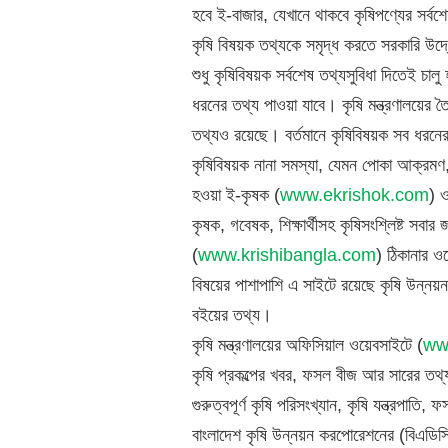
হবে ই-বাজার, যেখানে থাকবে কৃষিপণ্যের সর্ব
কৃষি বিষয়ক তথ্যকে সমৃদ্ধ করতে সরকারি উদ্য
শুধু কৃষিবিষয়ক সর্বশেষ তথ্যসুবিধা দিতেই চাল
ধরনের তথ্য পাওয়া যাবে। কৃষি মন্ত্রণালয়ের 
তথ্যও রয়েছে। বর্তমানে কৃষিবিষয়ক সব ধরনের 
কৃষিবিষয়ক নানা সমস্যা, যেমন পোকা আক্রমণ,
হওয়া ই-কৃষক (
www.ekrishok.com
) ও
কৃষক, গবেষক, শিক্ষার্থীসহ কৃষিসংশ্লিষ্ট সবার 
(
www.krishibangla.com
) ঠিকানার ও
বিষয়ের পাশাপাশি এ সাইটে রয়েছে কৃষি উন্ন
বইয়ের তথ্য।
কৃষি মন্ত্রণালয়ের অফিসিয়াল ওয়েবসাইটে (
ww
কৃষি প্রকল্পের খবর, ফসল বীজ আর সারের তথ্য
গুরুত্বপূর্ণ কৃষি পরিসংখ্যান, কৃষি যন্ত্রপা
বাংলাদেশ কৃষি উন্নয়ন করপোরেশনের (বিএডিস