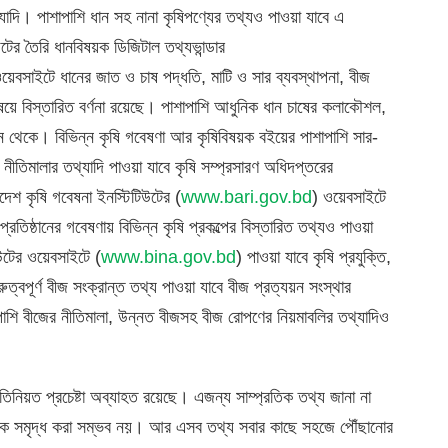
থ্যাদি। পাশাপাশি ধান সহ নানা কৃষিপণ্যের তথ্যও পাওয়া যাবে এ
টের তৈরি ধানবিষয়ক ডিজিটাল তথ্যভান্ডার
য়েবসাইটে ধানের জাত ও চাষ পদ্ধতি, মাটি ও সার ব্যবস্থাপনা, বীজ
িষয়ে বিস্তারিত বর্ণনা রয়েছে। পাশাপাশি আধুনিক ধান চাষের কলাকৌশল,
ন থেকে। বিভিন্ন কৃষি গবেষণা আর কৃষিবিষয়ক বইয়ের পাশাপাশি সার-
 নীতিমালার তথ্যাদি পাওয়া যাবে কৃষি সম্প্রসারণ অধিদপ্তরের
েশ কৃষি গবেষনা ইনস্টিটিউটের (
www.bari.gov.bd
) ওয়েবসাইটে
রতিষ্ঠানের গবেষণায় বিভিন্ন কৃষি প্রকল্পের বিস্তারিত তথ্যও পাওয়া
িউটের ওয়েবসাইটে (
www.bina.gov.bd
) পাওয়া যাবে কৃষি প্রযুক্তি,
ুরুত্বপূর্ণ বীজ সংক্রান্ত তথ্য পাওয়া যাবে বীজ প্রত্যয়ন সংস্থার
াশি বীজের নীতিমালা, উন্নত বীজসহ বীজ রোপণের নিয়মাবলির তথ্যাদিও
্রতিনিয়ত প্রচেষ্টা অব্যাহত রয়েছে। এজন্য সাম্প্রতিক তথ্য জানা না
ত্রকে সমৃদ্ধ করা সম্ভব নয়। আর এসব তথ্য সবার কাছে সহজে পৌঁছানোর