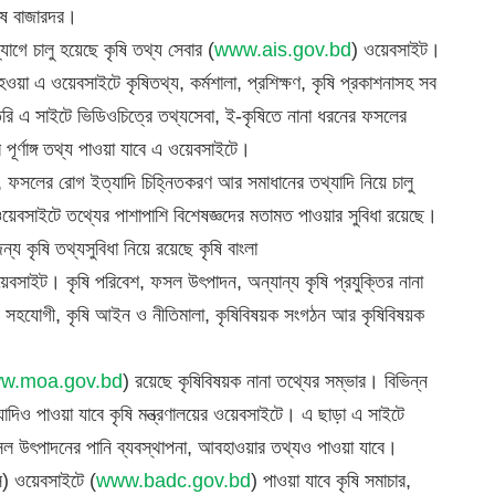
শেষ বাজারদর।
োগে চালু হয়েছে কৃষি তথ্য সেবার (
www.ais.gov.bd
) ওয়েবসাইট।
ু হওয়া এ ওয়েবসাইটে কৃষিতথ্য, কর্মশালা, প্রশিক্ষণ, কৃষি প্রকাশনাসহ সব
তৈরি এ সাইটে ভিডিওচিত্রে তথ্যসেবা, ই-কৃষিতে নানা ধরনের ফসলের
পূর্ণাঙ্গ তথ্য পাওয়া যাবে এ ওয়েবসাইটে।
 ফসলের রোগ ইত্যাদি চিহ্নিতকরণ আর সমাধানের তথ্যাদি নিয়ে চালু
য়েবসাইটে তথ্যের পাশাপাশি বিশেষজ্ঞদের মতামত পাওয়ার সুবিধা রয়েছে।
জন্য কৃষি তথ্যসুবিধা নিয়ে রয়েছে কৃষি বাংলা
য়েবসাইট। কৃষি পরিবেশ, ফসল উৎপাদন, অন্যান্য কৃষি প্রযুক্তির নানা
য়ন সহযোগী, কৃষি আইন ও নীতিমালা, কৃষিবিষয়ক সংগঠন আর কৃষিবিষয়ক
w.moa.gov.bd
) রয়েছে কৃষিবিষয়ক নানা তথ্যের সম্ভার। বিভিন্ন
াদিও পাওয়া যাবে কৃষি মন্ত্রণালয়ের ওয়েবসাইটে। এ ছাড়া এ সাইটে
তি, ফসল উৎপাদনের পানি ব্যবস্থাপনা, আবহাওয়ার তথ্যও পাওয়া যাবে।
ি) ওয়েবসাইটে (
www.badc.gov.bd
) পাওয়া যাবে কৃষি সমাচার,