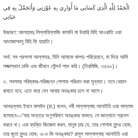
الْحَمْدُ لِلَّهِ الَّذِي كَسَانِي مَا أُوَارِي بِهِ عَوْرَتِي وَأَتَجَمَّلُ بِهِ فِي
حَيَاتِي
উচ্চারণ: আলহামদু লিল্লাহিল্লাজি কাসানি মা উয়ারি বিহি আওরাতি ওয়া
আতাজাম্মালু বিহি ফি হায়াতি।
অর্থ: সব প্রশংসা আল্লাহর, যিনি আমাকে কাপড় পরিয়েছেন, যা দিয়ে আমি
লজ্জাস্থান ঢাকি এবং জীবনে সৌন্দর্য লাভ করি। (তিরমিজি, ৩৫৬০)।
৩. সবসময় পরিষ্কার-পরিচ্ছন্ন পোশাক পরিধান করা সুন্নাত। তবে খেয়াল
রাখতে হবে, এতে করে যেন আবার অহঙ্কার চলে না আসে।
আবদুল্লাহ ইবনে মাসউদ (রা.) বলেন, নবী সাল্লাল্লাহু আলাইহি ওয়া সাল্লাম
বলেছেন—”যার অন্তরে অণুপরিমাণ অহঙ্কার থাকবে, সে জান্নাতে প্রবেশ
করবে না। এক ব্যক্তি জিজ্ঞেস করল, মানুষ চায় যে, তার পোশাক সুন্দর হোক,
তার জুতা সুন্দর হোক, এ-ও কি অহঙ্কার? রাসুল সাল্লাল্লাহু আলাইহি ওয়া