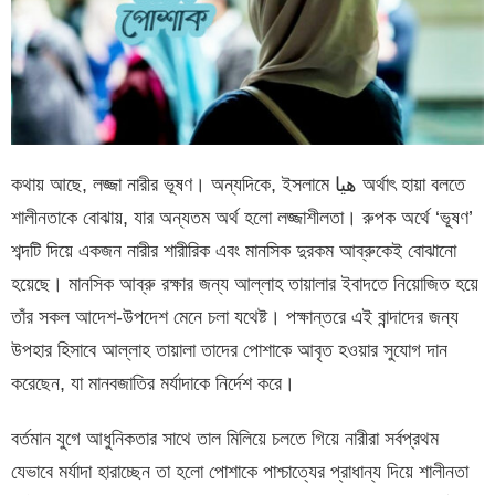
কথায় আছে, লজ্জা নারীর ভূষণ। অন্যদিকে, ইসলামে هيا‎‎ অর্থাৎ হায়া বলতে
শালীনতাকে বোঝায়, যার অন্যতম অর্থ হলো লজ্জাশীলতা। রুপক অর্থে ‘ভূষণ’
শব্দটি দিয়ে একজন নারীর শারীরিক এবং মানসিক দুরকম আব্রুকেই বোঝানো
হয়েছে। মানসিক আব্রু রক্ষার জন্য আল্লাহ তায়ালার ইবাদতে নিয়োজিত হয়ে
তাঁর সকল আদেশ-উপদেশ মেনে চলা যথেষ্ট। পক্ষান্তরে এই বান্দাদের জন্য
উপহার হিসাবে আল্লাহ তায়ালা তাদের পোশাকে আবৃত হওয়ার সুযোগ দান
করেছেন, যা মানবজাতির মর্যাদাকে নির্দেশ করে।
বর্তমান যুগে আধুনিকতার সাথে তাল মিলিয়ে চলতে গিয়ে নারীরা সর্বপ্রথম
যেভাবে মর্যাদা হারাচ্ছেন তা হলো পোশাকে পাশ্চাত্যের প্রাধান্য দিয়ে শালীনতা