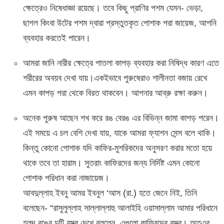
ক্ষেত্রেও নিষেধাজ্ঞা রয়েছে। তবে কিছু প্রাণির পশম যেমন- ভেড়া,
ছাগল কিংবা উটের পশম দ্বারা প্রস্তুতকৃত পোশাক পরা জায়েজ, আপনি
ব্যবহার করতেই পারেন।
আমরা জানি নারীর ক্ষেত্রে পাতলা কাপড় ব্যবহার করা নিষিদ্ধ কারণ এতে
শরীরের অবয়ব দেখা যায়।একইভাবে পুরুষেরাও শালীনতা বজায় রেখে
এমন কাপড় পরা থেকে বিরত থাকবেন। আপনার আব্রু রক্ষা করুন।
অনেক পুরুষ আছেন শখ করে রঙ বেরঙ এর বিভিন্ন জামা কাপড় পরেন।
এই সময়ে এ চল বেশি দেখা যায়, যাকে আমরা ফ্যাশন সেন্স বলে থাকি।
কিন্তু কোনো পোশাক যদি কাফির-মুশরিকদের অনুসরণ করার মতো হয়ে
থাকে তবে তা হারাম। সুতরাং কাফিরদের জন্য নির্দিষ্ট এমন কোনো
পোশাক পরিধান করা নাজায়েজ।
আবদুল্লাহ ইবনু আমর ইবনুল ‘আস (রা.) হতে জেনে নিই, তিনি
বলেছেন- “রাসুলুল্লাহ সাল্লাল্লাহু আলাইহি ওয়াসাল্লাম আমার পরিধানে
হলুদ রঙের দুটি বস্ত্র দেখে বললেন, এগুলো কাফিরদের বস্ত্র। অতএব