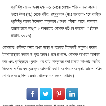
প্রসিদ্ধি লাভের জন্য দম্ভভরে কোনো পোশাক পরিধান করা হারাম।
ইবনে উমর (রা.) থেকে বর্ণিত, রাসুলুল্লাহ (সা.) বলেছেন- “যে ব্যক্তি
প্রসিদ্ধি লাভের উদ্দেশ্যে দম্ভভরে পোশাক পরিধান করবে, আল্লাহ
তায়ালা তাকে লাঞ্ছনা ও অপমানের পোশাক পরিধান করাবেন।” (ইবনে
মাজাহ, ৩৬০৭)
পোশাকের শালীনতা বজায় রাখার জন্য উপরোক্ত নিয়মাবলী অনুসরণ করলে
ইনশাআল্লাহ সকলে উপকৃত হবেন। মনে রাখবেন, পোশাক-আশাকে আপনার
রুচি এবং ব্যক্তিত্ব প্রকাশ পায় তাই আল্লাহর বান্দা হিসাবে আপনার করণীয়
নিজেকে সর্বোচ্চ ব্যক্তিত্বের অধিকারী করা। আপনাকে আল্লাহ তায়ালা সঠিক
পোশাকে আচ্ছাদিত হওয়ার তৌফিক দান করুন, আমিন।