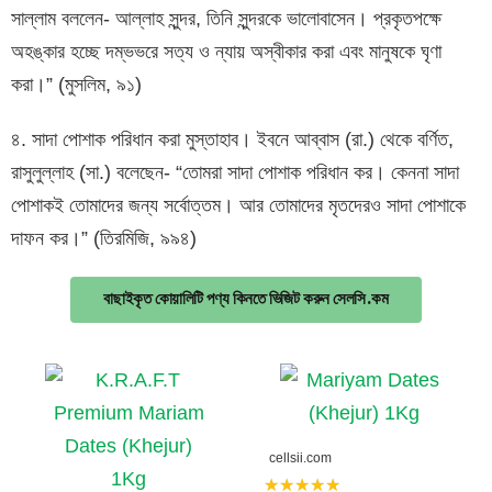
সাল্লাম বললেন- আল্লাহ সুন্দর, তিনি সুন্দরকে ভালোবাসেন। প্রকৃতপক্ষে
অহঙ্কার হচ্ছে দম্ভভরে সত্য ও ন্যায় অস্বীকার করা এবং মানুষকে ঘৃণা
করা।” (মুসলিম, ৯১)
৪. সাদা পোশাক পরিধান করা মুস্তাহাব। ইবনে আব্বাস (রা.) থেকে বর্ণিত,
রাসুলুল্লাহ (সা.) বলেছেন- “তোমরা সাদা পোশাক পরিধান কর। কেননা সাদা
পোশাকই তোমাদের জন্য সর্বোত্তম। আর তোমাদের মৃতদেরও সাদা পোশাকে
দাফন কর।” (তিরমিজি, ৯৯৪)
বাছাইকৃত কোয়ালিটি পণ্য কিনতে ভিজিট করুন সেলসি.কম
cellsii.com
★★★★★