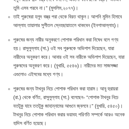
তুমি এসব পরবে না।” (মুসলিম,২০৭৭)।
তাই পুরুষেরা হলুদ বস্ত্র পরা থেকে বিরত থাকুন। আপনি মুমিন হিসাবে
আল্লাহ তায়ালার সুশীতল স্নেহছায়াতলে থাকবেন (ইনশাআল্লাহ)।
পুরুষের জন্য নারীর অনুকরণে পোশাক পরিধান করা নিষেধ বলে গণ্য
হয়। রাসুলুল্লাহ (সা.) ওই সব পুরুষকে অভিশাপ দিয়েছেন, যারা
নারীদের অনুকরণ করে। আবার ওই সব নারীকে অভিশাপ দিয়েছেন, যারা
পুরুষদের অনুকরণ করে। (বুখারি, ৫৫৪৬)। নারীদের মত সাজসজ্জা
এগুলোও এইসবের মধ্যে গণ্য।
পুরুষের জন্য টাখনুর নিচে পোশাক পরিধান করা হারাম। আবু হুরায়রা
(রা.) থেকে বর্ণিত, রাসুলুল্লাহ (সা.) বলেছেন- “পোশাক টাখনুর নিচে
যতটুকু যাবে ততটুকু জাহান্নামের আগুনে জ্বলবে।” (বুখারি, ৫৪৫০)।
টাখনুর নিচে পোশাক পরিধান করার ভয়াবহ পরিণতি সম্পর্কে আরও অনেক
হাদিস বর্ণিত হয়েছে।