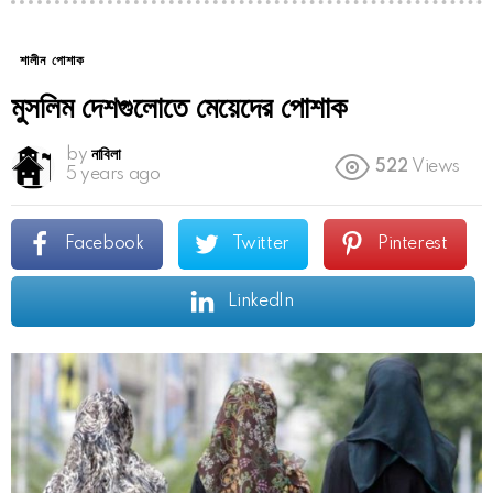
শালীন পোশাক
মুসলিম দেশগুলোতে মেয়েদের পোশাক
by
নাবিলা
522
Views
5 years ago
Facebook
Twitter
Pinterest
LinkedIn