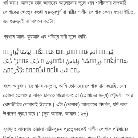
খর্ব করা। আজকে তাই আমাদের আলোচনায় তুলে ধরব শালীনতার মাপকাঠি
পোশাকের ক্ষেত্রে কতটা গুরুত্বপূর্ণ বা নারীর শালীন পোশাক কেমন হওয়া উচিত,
এর গুরুত্বই বা আসলে কতটা।
প্রথমে আল- কুরআন এর পবিত্র বাণী তুলে ধরছি-
یٰبَنِیۡۤ اٰدَمَ قَدۡ اَنۡزَلۡنَا عَلَیۡکُمۡ لِبَاسًا یُّوَارِیۡ
سَوۡاٰتِکُمۡ وَرِیۡشًا ؕ وَلِبَاسُ التَّقۡوٰی ۙ ذٰلِکَ خَیۡرٌ ؕ ذٰلِکَ
مِنۡ اٰیٰتِ اللّٰہِ لَعَلَّہُمۡ یَذَّکَّرُوۡنَ
বাংলা অনুবাদঃ ‘হে মানব সন্তান, আমি তোমাদের পোশাক দান করেছি, যেন
তোমরা তোমাদের আব্রু ঢাকতে পারো এবং তা (তোমাদের জন্য) সৌন্দর্য। আর
খোদাভীতির পোশাকই উত্তম। এটা (পোশাক) আল্লাহর নিদর্শন, যদি তারা
উপদেশ গ্রহণ করে।’ (সুরা আরাফ, আয়াত : ২৬)
ব্যাখ্যাঃ আল্লাহ তায়ালা নারী-পুরুষ প্রত্যেককেই শালীন পোশাক পরিধানের