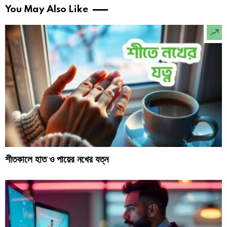
You May Also Like
শীতকালে হাত ও পায়ের নখের যত্ন