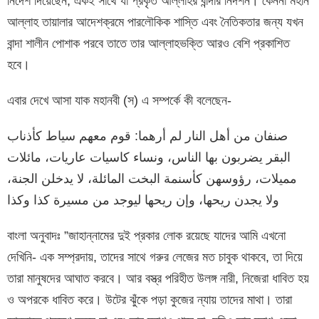
নির্দেশ দিয়েছেন, একই সাথে যা প্রকৃত আল্লাহর বান্দার নিদর্শন। কেননা মহান
আল্লাহ তায়ালার আদেশক্রমে পারলৌকিক শাস্তি এবং নৈতিকতার জন্য যখন
বান্দা শালীন পোশাক পরবে তাতে তার আল্লাহভক্তি আরও বেশি প্রকাশিত
হবে।
এবার দেখে আসা যাক মহানবী (স) এ সম্পর্কে কী বলেছেন-
صنفان من أهل النار لم أرهما: قوم معهم سياط كأذناب
البقر يضربون بها الناس، ونساء كاسيات عاريات، مائلات
مميلات، رؤوسهن كأسنمة البخت المائلة، لا يدخلن الجنة،
ولا يجدن ريحها، وإن ريحها ليوجد من مسيرة كذا وكذا
বাংলা অনুবাদঃ ”জাহান্নামের দুই প্রকার লোক রয়েছে যাদের আমি এখনো
দেখিনি- এক সম্প্রদায়, তাদের সাথে গরুর লেজের মত চাবুক থাকবে, তা দিয়ে
তারা মানুষদের আঘাত করবে। আর বস্ত্র পরিহীত উলঙ্গ নারী, নিজেরা ধাবিত হয়
ও অপরকে ধাবিত করে। উটের ঝুঁকে পড়া কুজের ন্যায় তাদের মাথা। তারা