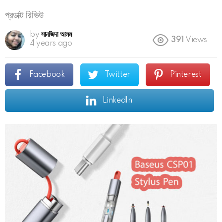
প্রডাক্ট রিভিউ
by
সানজিদা আলম
391
Views
4 years ago
Facebook
Twitter
Pinterest
LinkedIn