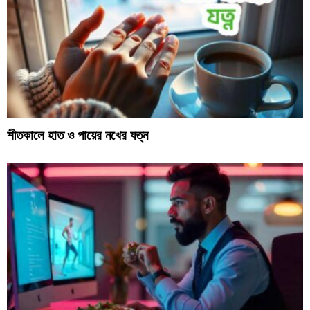
শীতকালে হাত ও পায়ের নখের যত্ন