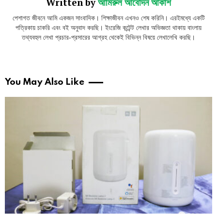
Written by
আমিরুল আবেদিন আকাশ
পেশাগত জীবনে আমি একজন সাংবাদিক। শিক্ষাজীবন এখনও শেষ করিনি। এরইমধ্যে একটি
পত্রিকায় চাকরি এবং বই অনুবাদ করছি। ইংরেজি কন্টেন্ট লেখার অভিজ্ঞতা থাকায় বাংলায়
তথ্যবহুল লেখা প্রচার-প্রসারের আগ্রহ থেকেই বিভিন্ন বিষয়ে লেখালেখি করছি।
You May Also Like