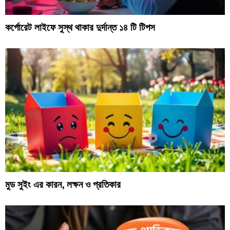
কর্পোরেট লাইফে সুস্থ থাকার দুর্দান্ত ১৪ টি টিপস
মুড সুইং এর কারন, লক্ষন ও প্রতিকার