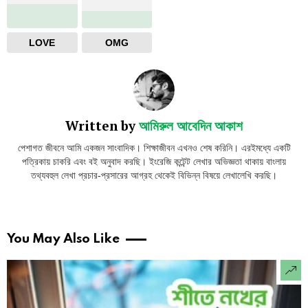
LOVE
OMG
Written by
আমিরুল আবেদিন আকাশ
পেশাগত জীবনে আমি একজন সাংবাদিক। শিক্ষাজীবন এখনও শেষ করিনি। এরইমধ্যে একটি
পত্রিকায় চাকরি এবং বই অনুবাদ করছি। ইংরেজি কন্টেন্ট লেখার অভিজ্ঞতা থাকায় বাংলায়
তথ্যবহুল লেখা প্রচার-প্রসারের আগ্রহ থেকেই বিভিন্ন বিষয়ে লেখালেখি করছি।
You May Also Like