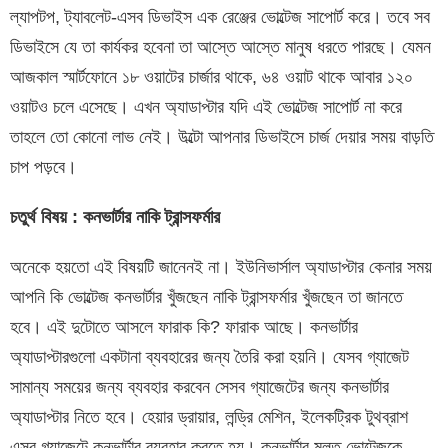
ল্যাপটপ, ট্যাবলেট-এসব ডিভাইস এক রেঞ্জের ভোল্টেজ সাপোর্ট করে। তবে সব
ডিভাইসে যে তা কার্যকর হবেনা তা আস্তে আস্তে মানুষ ধরতে পারছে। যেমন
আজকাল স্মার্টফোনে ১৮ ওয়াটের চার্জার থাকে, ৬৪ ওয়াট থাকে আবার ১২০
ওয়াটও চলে এসেছে। এখন অ্যাডাপ্টার যদি এই ভোল্টেজ সাপোর্ট না করে
তাহলে তো কোনো লাভ নেই। উল্টো আপনার ডিভাইসে চার্জ দেয়ার সময় বাড়তি
চাপ পড়বে।
চতুর্থ বিষয় : কনভার্টার নাকি ট্রান্সফর্মার
অনেকে হয়তো এই বিষয়টি জানেনই না। ইউনিভার্সাল অ্যাডাপ্টার কেনার সময়
আপনি কি ভোল্টেজ কনভার্টার খুঁজছেন নাকি ট্রান্সফর্মার খুঁজছেন তা জানতে
হবে। এই দুটোতে আসলে ফারাক কি? ফারাক আছে। কনভার্টার
অ্যাডাপ্টারগুলো একটানা ব্যবহারের জন্য তৈরি করা হয়নি। যেসব গ্যাজেট
সামান্য সময়ের জন্য ব্যবহার করবেন সেসব গ্যাজেটের জন্য কনভার্টার
অ্যাডাপ্টার নিতে হবে। হেয়ার ড্রায়ার, লন্ড্রি মেশিন, ইলেকট্রিক টুথব্রাশ
এসব গ্যাজেটে কনভার্টার ব্যবহার করতে হয়। কনভার্টার মূলত ভোল্টেজকে