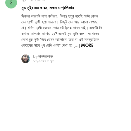
মুড সুইং এর কারন, লক্ষন ও প্রতিকার
দিনভর ভালোই সময় কাটলো, কিন্তু দুপুর হতেই মনটা কেমন
যেন দুঃখী দুঃখী হয়ে পড়লো। কিছুই যেন আর ভালো লাগছে
না। যদিও দুঃখী হওয়ার কোন যৌক্তিক কারন নেই। এমনটা কি
কখনো আপনার সাথেও হয়? একেই মুড সুইং বলে। আমাদের
দেশে মুড সুইং নিয়ে তেমন আলোচনা হতে বা এই সমস্যাটিকে
গুরুত্বের সাথে খুব বেশি একটা দেখা হয় […]
MORE
by
সানজিদা আলম
2 years ago