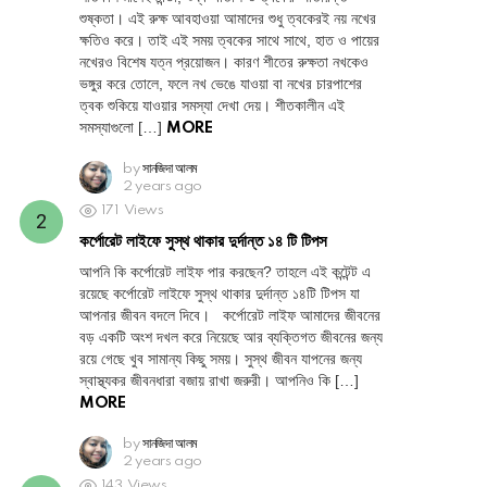
শুষ্কতা। এই রুক্ষ আবহাওয়া আমাদের শুধু ত্বকেরই নয় নখের
ক্ষতিও করে। তাই এই সময় ত্বকের সাথে সাথে, হাত ও পায়ের
নখেরও বিশেষ যত্ন প্রয়োজন। কারণ শীতের রুক্ষতা নখকেও
ভঙ্গুর করে তোলে, ফলে নখ ভেঙে যাওয়া বা নখের চারপাশের
ত্বক শুকিয়ে যাওয়ার সমস্যা দেখা দেয়। শীতকালীন এই
সমস্যাগুলো […]
MORE
by
সানজিদা আলম
2 years ago
171
Views
কর্পোরেট লাইফে সুস্থ থাকার দুর্দান্ত ১৪ টি টিপস
আপনি কি কর্পোরেট লাইফ পার করছেন? তাহলে এই কন্টেন্ট এ
রয়েছে কর্পোরেট লাইফে সুস্থ থাকার দুর্দান্ত ১৪টি টিপস যা
আপনার জীবন বদলে দিবে। কর্পোরেট লাইফ আমাদের জীবনের
বড় একটি অংশ দখল করে নিয়েছে আর ব্যক্তিগত জীবনের জন্য
রয়ে গেছে খুব সামান্য কিছু সময়। সুস্থ জীবন যাপনের জন্য
স্বাস্থ্যকর জীবনধারা বজায় রাখা জরুরী। আপনিও কি […]
MORE
by
সানজিদা আলম
2 years ago
143
Views