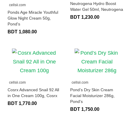
Neutrogena Hydro Boost
cellsii.com
Water Gel 50ml, Neutrogena
Ponds Age Miracle Youthful
BDT 1,230.00
Glow Night Cream 50g,
Pond's
BDT 1,080.00
cellsii.com
cellsii.com
Cosrx Advanced Snail 92 All
Pond’s Dry Skin Cream
in One Cream 100g, Cosrx
Facial Moisturizer 286g,
Pond's
BDT 1,770.00
BDT 1,750.00