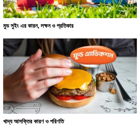
মুড সুইং এর কারন, লক্ষন ও প্রতিকার
খাদ্য আসক্তির কারণ ও পরিণতি