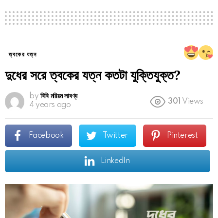
ত্বকের যত্ন
দুধের সরে ত্বকের যত্ন কতটা যুক্তিযুক্ত?
by
বিবি মরিয়ম লাবণ্য
301
Views
4 years ago
Facebook
Twitter
Pinterest
LinkedIn