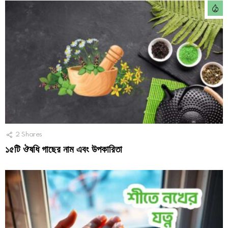
2
Shares
১৫টি ঔষধি গাছের নাম এবং উপকারিতা