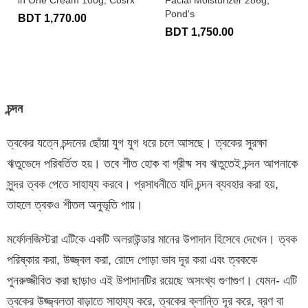
in One Cream 100g, Cosrx
Facial Moisturizer 286g,
Pond's
BDT 1,770.00
BDT 1,750.00
চন্দন
ত্বকের যত্নে চন্দনের ছোঁয়া যুগ যুগ ধরে চলে আসছে। ত্বকের সুরক্ষা
ঋতুভেদে পরিবর্তিত হয়। তবে শীত হোক বা গ্রীষ্ম সব ঋতুতেই চন্দন আপনাকে
সুন্দর ত্বক পেতে সাহায্য করবে। প্রসাধনীতে যদি চন্দন ব্যবহার করা হয়,
তাহলে ত্বকও শীতল অনুভূতি পায়।
মর্ফোলজিস্টরা এটিকে একটি অলরাউন্ডার মানের উপাদান হিসেবে দেখেন। ত্বক
পরিষ্কার করা, উজ্জ্বল করা, রোদে পোড়া ভাব দূর করা এবং ত্বককে
পুনরুজ্জীবিত করা ছাড়াও এই উপাদানটির রয়েছে অসংখ্য গুণাগুণ। যেমন- এটি
ত্বকের উজ্জ্বলতা বাড়াতে সাহায্য করে, ত্বকের ক্লান্তি দূর করে, ব্রণ বা