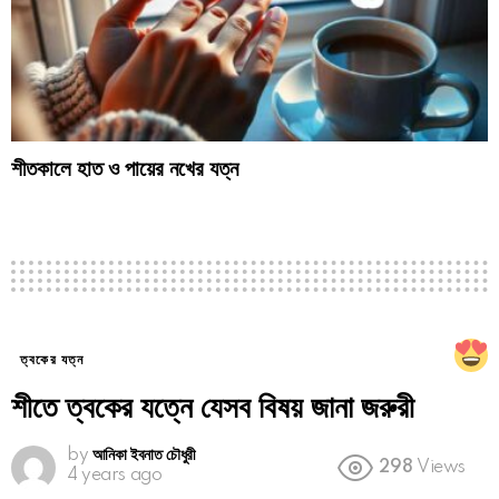
শীতকালে হাত ও পায়ের নখের যত্ন
ত্বকের যত্ন
শীতে ত্বকের যত্নে যেসব বিষয় জানা জরুরী
by
আনিকা ইবনাত চৌধুরী
298
Views
4 years ago