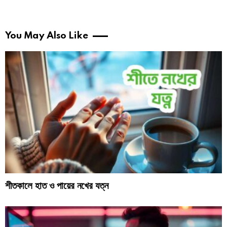
You May Also Like
শীতকালে হাত ও পায়ের নখের যত্ন