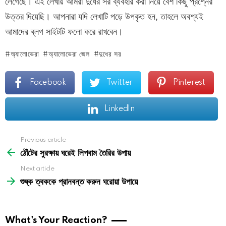
লেগেছে। এই লেখায় আমরা দুধের সর ব্যবহার করা নিয়ে বেশ কিছু প্রশ্নের
উত্তর দিয়েছি। আপনারা যদি লেখাটি পড়ে উপকৃত হন, তাহলে অবশ্যই
আমাদের ব্লগ সাইটটি ফলো করে রাখবেন।
অ্যালোভেরা
অ্যালোভেরা জেল
দুধের সর
Facebook
Twitter
Pinterest
LinkedIn
See
Previous article
more
ঠোঁটের সুরক্ষায় ঘরেই লিপবাম তৈরির উপায়
Next article
শুষ্ক ত্বককে প্রানবন্ত করুন ঘরোয়া উপায়ে
What's Your Reaction?