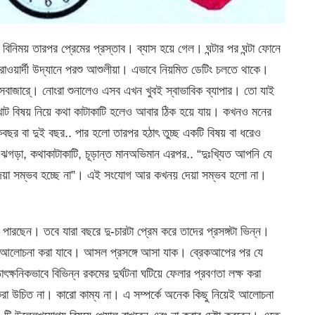
বিনিময় তারপর প্রেমের প্রস্তাব। ব্যাস হয়ে গেল। ঘন্টার পর ঘন্টা ফোনে
ওয়ার্দী উদ্যানে পরশু আশুলীয়া। এভাবে নিয়মিত ডেটিং চলতে থাকে।
বাজারে্। নোংরা শুনালেও এসব এখন খুবই স্বাভাবিক ব্যাপার। তো যাই
াট বিষয় নিয়ে কথা কাটাকাটি হলেও আবার ঠিক হয়ে যায়। কখনও মনের
ছর বা দুই বছর.. পার হলো তারপর হঠাৎ তুচ্ছ একটি বিষয় বা ধরেও
 ঝগড়া, কথাকাটাকাটি, চূড়ান্ত মানঅভিমান এরপর.. “দুঃখ্যিত আপনি যে
োগ দেয়া সম্ভব হচ্ছে না”। এই সংযোগ আর কখনয় দেয়া সম্ভব হলো না।
ারছেন। তবে যারা বছরে দু-চারটা প্রেম করে তাদের প্রসঙ্গটা ভিন্ন।
ন আলোচনা করা যাবে। আসল প্রসঙ্গে আসা যাক। ব্রেকআপের পর যে
ৎক্ষনিকভাবে বিভিন্ন রকমের দুর্ঘটনা ঘটিয়ে ফেলার প্রবণতা লক্ষ করা
রা উচিত না। কারো কাম্য না। এ সম্পর্কে অনেক কিছু নিয়েই আলোচনা