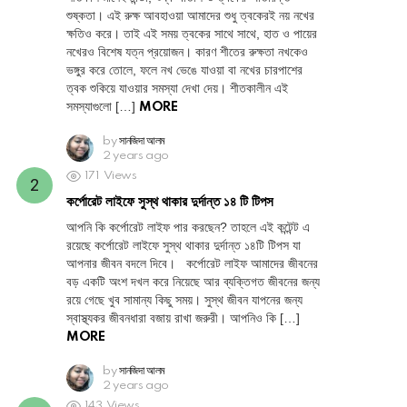
শুষ্কতা। এই রুক্ষ আবহাওয়া আমাদের শুধু ত্বকেরই নয় নখের
ক্ষতিও করে। তাই এই সময় ত্বকের সাথে সাথে, হাত ও পায়ের
নখেরও বিশেষ যত্ন প্রয়োজন। কারণ শীতের রুক্ষতা নখকেও
ভঙ্গুর করে তোলে, ফলে নখ ভেঙে যাওয়া বা নখের চারপাশের
ত্বক শুকিয়ে যাওয়ার সমস্যা দেখা দেয়। শীতকালীন এই
সমস্যাগুলো […]
MORE
by
সানজিদা আলম
2 years ago
171
Views
কর্পোরেট লাইফে সুস্থ থাকার দুর্দান্ত ১৪ টি টিপস
আপনি কি কর্পোরেট লাইফ পার করছেন? তাহলে এই কন্টেন্ট এ
রয়েছে কর্পোরেট লাইফে সুস্থ থাকার দুর্দান্ত ১৪টি টিপস যা
আপনার জীবন বদলে দিবে। কর্পোরেট লাইফ আমাদের জীবনের
বড় একটি অংশ দখল করে নিয়েছে আর ব্যক্তিগত জীবনের জন্য
রয়ে গেছে খুব সামান্য কিছু সময়। সুস্থ জীবন যাপনের জন্য
স্বাস্থ্যকর জীবনধারা বজায় রাখা জরুরী। আপনিও কি […]
MORE
by
সানজিদা আলম
2 years ago
143
Views