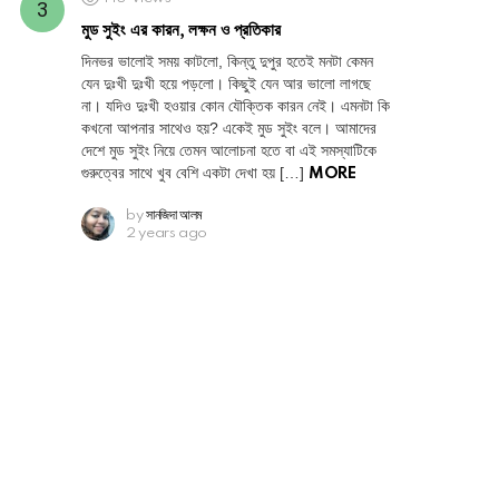
মুড সুইং এর কারন, লক্ষন ও প্রতিকার
দিনভর ভালোই সময় কাটলো, কিন্তু দুপুর হতেই মনটা কেমন
যেন দুঃখী দুঃখী হয়ে পড়লো। কিছুই যেন আর ভালো লাগছে
না। যদিও দুঃখী হওয়ার কোন যৌক্তিক কারন নেই। এমনটা কি
কখনো আপনার সাথেও হয়? একেই মুড সুইং বলে। আমাদের
দেশে মুড সুইং নিয়ে তেমন আলোচনা হতে বা এই সমস্যাটিকে
গুরুত্বের সাথে খুব বেশি একটা দেখা হয় […]
MORE
by
সানজিদা আলম
2 years ago