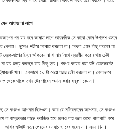
টি উল্লেখযোগ্য বিষয়ে খেয়াল রাখবেন এবং না করার চেষ্টা করবেন। এতে
 যেন আঘাত না লাগে
রেকআপের পর যার মনে আঘাত লাগে তাৎক্ষনিক সে কারো কোন উপদেশ শুনবে
িয়ে গেলাম। ভুলেও শরীরে আঘাত করবেন না। অথবা এমন কিছু করবেন না
টে ব্রেকআপের চিহ্ন আঁকবেন না বা নাম লিখে স্বরণীয় করে রাখায় চেষ্টা
 না যার জন্য করছেন তার কিছু হবে। পরপর কয়েক রাত যদি কোনভাবেই
ের ট্যাবলেট খান। একসাথে ৫০ টা খেয়ে মরার চেষ্টা করবেন না। কোনভাবে
য়াত থেকে থাকে তখন টের পাবেন ওয়াস করার যন্ত্রণা কেমন।
গাছে সে কখনও আপনার ছিলওনা। আর যে সত্যিকারের আপনার, সে কখনও
 বা বাস্তবতার কাছে পরাজিত হয়ে চলেও যায় তবে তাকে গালাগালি করে
 না। আবার হুটহাট নতুন প্রেমের সন্ধানেও বের হবেন না। সময় নিন।