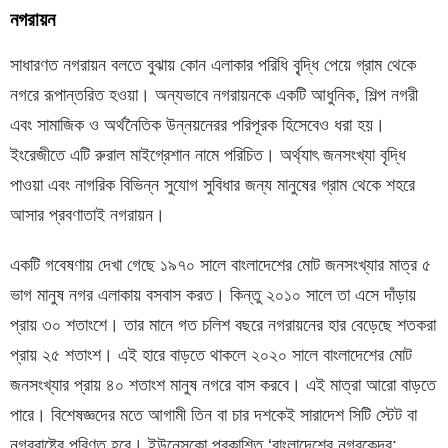
নগরায়ন
সাধারণত নগরায়ন বলতে বুঝায় কোন এলাকার পরিধি বৃ্দ্ধি পেয়ে গ্রাম থেকে
নগরে রূপান্তরিত হওয়া। অন্যভাবে নগরায়নকে একটি আধুনিক, শিল্প নগরী
এবং সামাজিক ও অর্থনৈতিক উন্নয়নেরর পরিপূরক হিসেবেও ধরা হয়।
ইংরেজীতে এটি রুরাল মাইগ্রেশান নামে পরিচিত। অর্থ্যাৎ জনসংখ্যা বৃদ্ধি
পাওয়া এবং নাগরিক বিভিন্ন সুযোগ সুবিধার জন্য মানুষের গ্রাম থেকে শহরে
আসার প্রবণাতাই নগরায়ন।
একটি গবেষণায় দেখা গেছে ১৯৭০ সালে বাংলাদেশের মোট জনসংখ্যার মাত্র ৫
ভাগ মানুষ নগর এলাকায় বসবাস করত। কিন্তু ২০১০ সালে তা এসে দাঁড়ায়
প্রায় ৩০ শতাংশে। তার মানে গত চলিশ বছরে নগরায়নের হার বেড়েছে শতকরা
প্রায় ২৫ শতাংশ। এই হারে বাড়তে থাকলে ২০২০ সালে বাংলাদেশের মোট
জনসংখ্যার প্রায় ৪০ শতাংশ মানুষ নগরে বাস করবে। এই মাত্রা আরো বাড়তে
পারে। বিশেষজ্ঞদের মতে আগামী তিন বা চার দশকেই সারাদেশ সিটি স্টেট বা
নগররাষ্ট্রে পরিণত হবে। ইউনেসকো প্রকাশিত ‘বাংলাদেশের নগরকেন্দ্র: