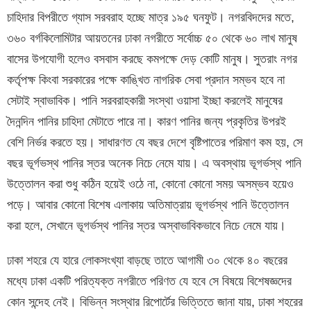
চাহিদার বিপরীতে গ্যাস সরবরাহ হচ্ছে মাত্র ১৯৫ ঘনফুট। নগরবিদদের মতে,
৩৬০ বর্গকিলোমিটার আয়তনের ঢাকা নগরীতে সর্বোচ্চ ৫০ থেকে ৬০ লাখ মানুষ
বাসের উপযোগী হলেও বসবাস করছে কমপক্ষে দেড় কোটি মানুষ। সুতরাং নগর
কর্তৃপক্ষ কিংবা সরকারের পক্ষে কাঙ্খিত নাগরিক সেবা প্রদান সম্ভব হবে না
সেটাই স্বাভাবিক। পানি সরবরাহকারী সংস্থা ওয়াসা ইচ্ছা করলেই মানুষের
দৈনন্দিন পানির চাহিদা মেটাতে পারে না। কারণ পানির জন্য প্রকৃতির উপরই
বেশি নির্ভর করতে হয়। সাধারণত যে বছর দেশে বৃষ্টিপাতের পরিমাণ কম হয়, সে
বছর ভূর্গভস্থ পানির স্তর অনেক নিচে নেমে যায়। এ অবস্থায় ভূগর্ভস্থ পানি
উত্তোলন করা শুধু কঠিন হয়েই ওঠে না, কোনো কোনো সময় অসম্ভব হয়েও
পড়ে। আবার কোনো বিশেষ এলাকায় অতিমাত্রায় ভূগর্ভস্থ পানি উত্তোলন
করা হলে, সেখানে ভূগর্ভস্থ পানির স্তর অস্বাভাবিকভাবে নিচে নেমে যায়।
ঢাকা শহরে যে হারে লোকসংখ্যা বাড়ছে তাতে আগামী ৩০ থেকে ৪০ বছরের
মধ্যে ঢাকা একটি পরিত্যক্ত নগরীতে পরিণত যে হবে সে বিষয়ে বিশেষজ্ঞদের
কোন সন্দেহ নেই। বিভিন্ন সংস্থার রিপোর্টের ভিত্তিতে জানা যায়, ঢাকা শহরের