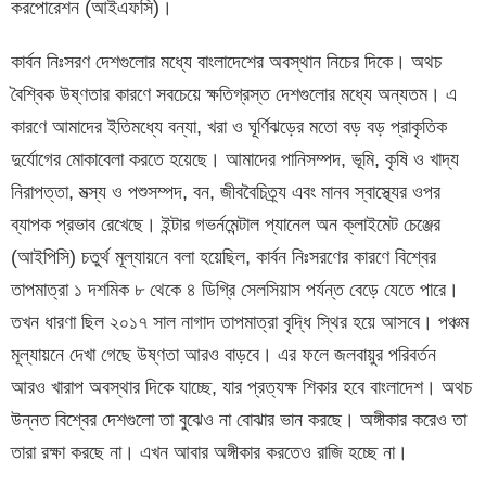
করপোরেশন (আইএফসি)।
কার্বন নিঃসরণ দেশগুলোর মধ্যে বাংলাদেশের অবস্থান নিচের দিকে। অথচ
বৈশ্বিক উষ্ণতার কারণে সবচেয়ে ক্ষতিগ্রস্ত দেশগুলোর মধ্যে অন্যতম। এ
কারণে আমাদের ইতিমধ্যে বন্যা, খরা ও ঘূর্ণিঝড়ের মতো বড় বড় প্রাকৃতিক
দুর্যোগের মোকাবেলা করতে হয়েছে। আমাদের পানিসম্পদ, ভূমি, কৃষি ও খাদ্য
নিরাপত্তা, মত্স্য ও পশুসম্পদ, বন, জীববৈচিত্র্য এবং মানব স্বাস্থ্যের ওপর
ব্যাপক প্রভাব রেখেছে। ইন্টার গভর্নমেন্টাল প্যানেল অন ক্লাইমেট চেঞ্জের
(আইপিসি) চতুর্থ মূল্যায়নে বলা হয়েছিল, কার্বন নিঃসরণের কারণে বিশ্বের
তাপমাত্রা ১ দশমিক ৮ থেকে ৪ ডিগ্রি সেলসিয়াস পর্যন্ত বেড়ে যেতে পারে।
তখন ধারণা ছিল ২০১৭ সাল নাগাদ তাপমাত্রা বৃদ্ধি স্থির হয়ে আসবে। পঞ্চম
মূল্যায়নে দেখা গেছে উষ্ণতা আরও বাড়বে। এর ফলে জলবায়ুর পরিবর্তন
আরও খারাপ অবস্থার দিকে যাচ্ছে, যার প্রত্যক্ষ শিকার হবে বাংলাদেশ। অথচ
উন্নত বিশ্বের দেশগুলো তা বুঝেও না বোঝার ভান করছে। অঙ্গীকার করেও তা
তারা রক্ষা করছে না। এখন আবার অঙ্গীকার করতেও রাজি হচ্ছে না।