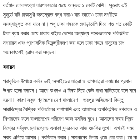
বর্তমান লোকসংখ্যা ধারণক্ষমতার চেয়ে অন্তত ১ কোটি বেশি। সুতরাং এই
মুহূর্তে যদি ঢাকামুখী জনস্রোত বন্ধ করাও যায় তাতেও ঢাকা নগরীকে
সমস্যামুক্ত করা যাবে না। শুধু ঢাকা শহরকে জোড়াতালি দিয়ে শত শত কোটি
টাকা ব্যয় করার চেয়ে ঢাকার বাইরে দেশের অন্যান্য শহরগুলোকে পরিকল্পিত
নগরায়ন এবং প্রশাসনিক বিকেন্দ্রীকরণ করা হলে ঢাকা শহরে মানুষের চাপ
অনেকাংশেই হ্রাস করা সম্ভব।
বনায়ন
প্রাকৃতিক উপায়ে কার্বন ডাই অক্সাইডের মাত্রা ও তাপমাত্রা কমানোর প্রধান
উপায় হলো বনায়ন। আগে কখনও এ বিষয় নিয়ে কেউ মাথা ঘামিয়েছে বলে মনে
হয়না। কারণ সবুজ শ্যামলের দেশ বাংলাদেশ। ভয়পুর অক্সিজেন! কিন্তু
সারাবিশ্বের বৈশ্বিক পরিবর্তনের পাশাপাশি এবং আমাদের অপরিকল্পিত নগরায়ন ও
শিল্পায়নের ফলে বাংলাদেশের পরিবেশ আজ হুমকির মুখে। আমাদের সবার প্রিয়
বিশ্বের সর্ববৃহৎ ম্যানগ্রোভ এলাকা সুন্দরবনও আজ গুমকির মুখে। এখনই সময়
সবার এগিয়ে আসার। প্রতিবাদ করার। সমাধানের উপায় খুজে বের করা। তা না