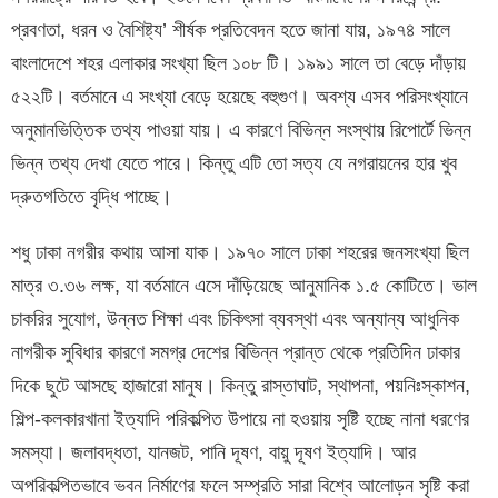
প্রবণতা, ধরন ও বৈশিষ্ট্য’ শীর্ষক প্রতিবেদন হতে জানা যায়, ১৯৭৪ সালে
বাংলাদেশে শহর এলাকার সংখ্যা ছিল ১০৮ টি। ১৯৯১ সালে তা বেড়ে দাঁড়ায়
৫২২টি। বর্তমানে এ সংখ্যা বেড়ে হয়েছে বহুগুণ। অবশ্য এসব পরিসংখ্যানে
অনুমানভিত্তিক তথ্য পাওয়া যায়। এ কারণে বিভিন্ন সংস্থায় রিপোর্টে ভিন্ন
ভিন্ন তথ্য দেখা যেতে পারে। কিন্তু এটি তো সত্য যে নগরায়নের হার খুব
দ্রুতগতিতে বৃদ্ধি পাচ্ছে।
শধু ঢাকা নগরীর কথায় আসা যাক। ১৯৭০ সালে ঢাকা শহরের জনসংখ্যা ছিল
মাত্র ৩.৩৬ লক্ষ, যা বর্তমানে এসে দাঁড়িয়েছে আনুমানিক ১.৫ কোটিতে। ভাল
চাকরির সুযোগ, উন্নত শিক্ষা এবং চিকিৎসা ব্যবস্থা এবং অন্যান্য আধুনিক
নাগরীক সুবিধার কারণে সমগ্র দেশের বিভিন্ন প্রান্ত থেকে প্রতিদিন ঢাকার
দিকে ছুটে আসছে হাজারো মানুষ। কিন্তু রাস্তাঘাট, স্থাপনা, পয়নিঃস্কাশন,
শিল্প-কলকারখানা ইত্যাদি পরিকল্পিত উপায়ে না হওয়ায় সৃষ্টি হচ্ছে নানা ধরণের
সমস্যা। জলাবদ্ধতা, যানজট, পানি দূষণ, বায়ু দূষণ ইত্যাদি। আর
অপরিকল্পিতভাবে ভবন নির্মাণের ফলে সম্প্রতি সারা বিশ্বে আলোড়ন সৃষ্টি করা