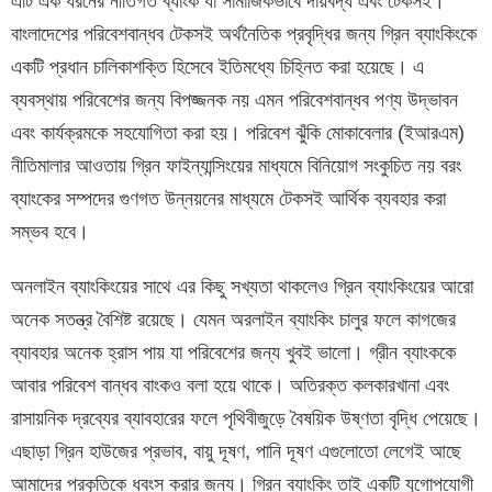
এটি এক ধরনের নীতিগত ব্যাংক যা সামাজিকভাবে দায়বদ্ধ এবং টেকসই।
বাংলাদেশের পরিবেশবান্ধব টেকসই অর্থনৈতিক প্রবৃদ্ধির জন্য গ্রিন ব্যাংকিংকে
একটি প্রধান চালিকাশক্তি হিসেবে ইতিমধ্যে চিহ্নিত করা হয়েছে। এ
ব্যবস্থায় পরিবেশের জন্য বিপজ্জনক নয় এমন পরিবেশবান্ধব পণ্য উদ্ভাবন
এবং কার্যক্রমকে সহযোগিতা করা হয়। পরিবেশ ঝুঁকি মোকাবেলার (ইআরএম)
নীতিমালার আওতায় গ্রিন ফাইন্যান্সিংয়ের মাধ্যমে বিনিয়োগ সংকুচিত নয় বরং
ব্যাংকের সম্পদের গুণগত উন্নয়নের মাধ্যমে টেকসই আর্থিক ব্যবহার করা
সম্ভব হবে।
অনলাইন ব্যাংকিংয়ের সাথে এর কিছু সখ্যতা থাকলেও গ্রিন ব্যাংকিংয়ের আরো
অনেক সতন্ত্র বৈশিষ্ট রয়েছে। যেমন অরলাইন ব্যাংকিং চালুর ফলে কাগজের
ব্যাবহার অনেক হ্রাস পায় যা পরিবেশের জন্য খুবই ভালো। গ্রীন ব্যাংককে
আবার পরিবেশ বান্ধব বাংকও বলা হয়ে থাকে। অতিরক্ত কলকারখানা এবং
রাসায়নিক দ্রব্যের ব্যাবহারের ফলে পৃথিবীজুড়ে বৈষয়িক উষ্ণতা বৃদ্ধি পেয়েছে।
এছাড়া গ্রিন হাউজের প্রভাব, বায়ু দূষণ, পানি দূষণ এগুলোতো লেগেই আছে
আমাদের প্রকৃতিকে ধ্বংস করার জন্য। গ্রিন ব্যাংকিং তাই একটি যুগোপযোগী