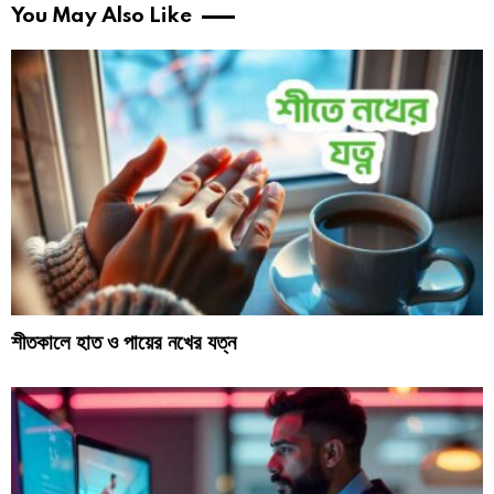
You May Also Like
শীতকালে হাত ও পায়ের নখের যত্ন