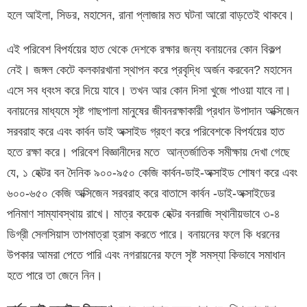
হলে আইলা, সিডর, মহাসেন, রানা প্লাজার মত ঘটনা আরো বাড়তেই থাকবে।
এই পরিবেশ বিপর্যয়ের হাত থেকে দেশকে রক্ষার জন্য বনায়নের কোন বিকল্প
নেই। জঙ্গল কেটে কলকারখানা স্থাপন করে প্রবৃদ্ধি অর্জন করবেন? মহাসেন
এসে সব ধ্বংস করে দিয়ে যাবে। তখন আর কোন দিসা খুজে পাওয়া যাবে না।
বনায়নের মাধ্যমে সৃষ্ট গাছপালা মানুষের জীবনরক্ষাকারী প্রধান উপাদান অক্সিজেন
সরবরাহ করে এবং কার্বন ডাই অক্সাইড গ্রহণ করে পরিবেশকে বিপর্যয়ের হাত
হতে রক্ষা করে। পরিবেশ বিজ্ঞানীদের মতে আন্তর্জাতিক সমীক্ষায় দেখা গেছে
যে, ১ হেক্টর বন দৈনিক ৯০০-৯৫০ কেজি কার্বন-ডাই-অক্সাইড শোষণ করে এবং
৬০০-৬৫০ কেজি অক্সিজেন সরবরাহ করে বাতাসে কার্বন -ডাই-অক্সাইডের
পনিমাণ সাম্যাবস্থায় রাখে। মাত্র কয়েক হেক্টর বনরাজি স্থানীয়ভাবে ৩-৪
ডিগ্রী সেলসিয়াস তাপমাত্রা হ্রাস করতে পারে। বনায়নের ফলে কি ধরনের
উপকার আমরা পেতে পারি এবং নগরায়নের ফলে সৃষ্ট সমস্যা কিভাবে সমাধান
হতে পারে তা জেনে নিন।