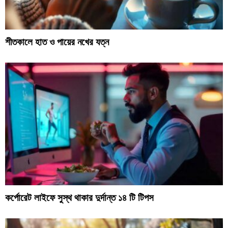
শীতকালে হাত ও পায়ের নখের যত্ন
কর্পোরেট লাইফে সুস্থ থাকার দুর্দান্ত ১৪ টি টিপস