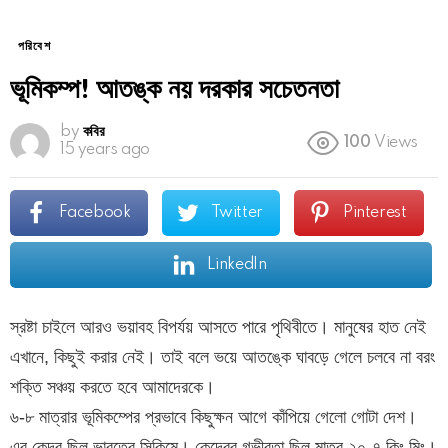
পরিবেশ
ভূমিকম্প! আতঙ্ক নয় দরকার সচেতনতা
by
কবির
100
Views
15 years ago
Facebook
Twitter
Pinterest
LinkedIn
স্রষ্টা চাইলে আরও ভয়াবহ বিপর্যয় আসতে পারে পৃথিবীতে। মানুষের হাত নেই
এখানে, কিছুই করার নেই। তাই বলে ভয়ে আতঙ্কে ঘাবড়ে গেলে চলবে না বরং
শক্তি সঞ্চয় করতে হবে আমাদেরকে।
৬-৮ মাত্রার ভূমিকম্পের প্রভাবে কিছুক্ষন আগে কাঁপিয়ে গেলো গোটা দেশ।
এর কেন্দ্র ছিল ভারতের সিকিমে। কেন্দ্রের গভীরতা ছিল মাত্র ২০-৭ কিঃ মিঃ।