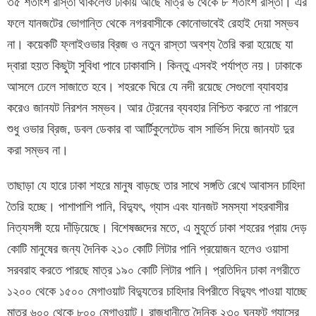
৩৫ শতাংশ রাস্তা থাকলেও ঢাকায় আছে মাত্র ৬ থেকে ৮ শতাংশ রাস্তা। এর
ফলে যানজটের ভোগান্তি থেকে নগরবাসীকে কোনোভাবেই রেহাই দেয়া সম্ভব
না। কয়েকটি ফ্লাইওভার ব্রিজ ও নতুন রাস্তা অবশ্য তৈরি করা হয়েছে যা
দ্বারা হয়ত কিছুটা সুবিধা পাবে ঢাকাবাসি। কিন্তু এসবই পর্যাপ্ত নয়। ঢাকাকে
আসলে ঢেলে সাজাতে হবে। শহরকে ঘিরে যে নদী রয়েছে সেগুলো ব্যাবহার
করেও জানযট নিরশন সম্ভব। আর ট্রেনের ব্যবহার নিশ্চিত করতে না পারলে
শুধু ওভার ব্রিজ, ডবল ডেকার বা আর্টিকুলেটেড বাস সার্ভিস দিয়ে জানযট দুর
করা সম্ভব না।
তাছাড়া যে হারে ঢাকা শহরে মানুষ বাড়ছে তার সাথে সঙ্গতি রেখে আবাসন চাহিদা
তৈরি হচ্ছে। পাশাপাশি পানি, বিদ্যুৎ, গ্যাস এবং যানজট সমস্যা শহরবাসীর
নিত্যসঙ্গী হয়ে দাঁড়িয়েছে। বিশেষজ্ঞদের মতে, এ মুহূর্তে ঢাকা শহরের প্রায় দেড়
কোটি মানুষের জন্য দৈনিক ২১০ কোটি লিটার পানি প্রয়োজন হলেও ওয়াসা
সরবরাহ করতে পারছে মাত্র ১৯০ কোটি লিটার পানি। প্রতিদিন ঢাকা নগরীতে
১২০০ থেকে ১৫০০ মেগাওয়াট বিদ্যুতের চাহিদার বিপরীতে বিদ্যুৎ পাওয়া যাচ্ছে
মাত্র ৬০০ থেকে ৮০০ মেগাওয়াট। রাজধানীতে দৈনিক ২৩০ ঘনফুট গ্যাসের