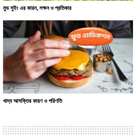
মুড সুইং এর কারন, লক্ষন ও প্রতিকার
খাদ্য আসক্তির কারণ ও পরিণতি