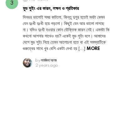
মুড সুইং এর কারন, লক্ষন ও প্রতিকার
দিনভর ভালোই সময় কাটলো, কিন্তু দুপুর হতেই মনটা কেমন
যেন দুঃখী দুঃখী হয়ে পড়লো। কিছুই যেন আর ভালো লাগছে
না। যদিও দুঃখী হওয়ার কোন যৌক্তিক কারন নেই। এমনটা কি
কখনো আপনার সাথেও হয়? একেই মুড সুইং বলে। আমাদের
দেশে মুড সুইং নিয়ে তেমন আলোচনা হতে বা এই সমস্যাটিকে
গুরুত্বের সাথে খুব বেশি একটা দেখা হয় […]
MORE
by
সানজিদা আলম
2 years ago