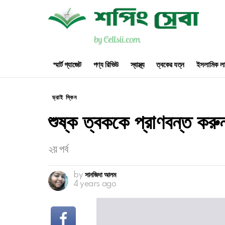
স্মার্ট গ্যাজেট
পণ্য রিভিউ
স্বাস্থ্য
ত্বকের যত্ন
ইসলামিক লা
ড্রাই স্কিন
শুষ্ক ত্বককে প্রাণবন্ত করুন
২য় পর্ব
by
সানজিদা আলম
4 years ago