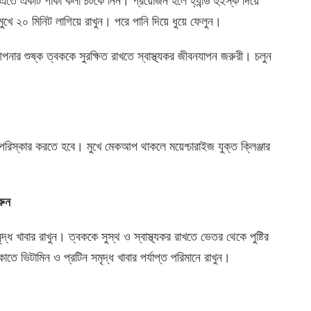
 এতে একটি পাকা কলা চটকে নিন। প্রয়োজন হলে হ্যান্ড হুইস্ক দিয়ে
খে ২০ মিনিট লাগিয়ে রাখুন। পরে পানি দিয়ে ধুয়ে ফেলুন।
নার শুষ্ক ত্বককে সুরক্ষিত রাখতে স্বাস্থ্যকর জীবনযাপন জরুরী। চলুন
রিস্কার করতে হবে। মুখে মেকআপ থাকলে ময়েশ্চারাইজ যুক্ত ক্লিঞ্জার
রুন
্ধ খাবার রাখুন। ত্বককে সুস্থ ও স্বাস্থ্যকর রাখতে ভেতর থেকে পুষ্টির
ে ভিটামিন ও প্রটিন সমৃদ্ধ খাবার পর্যাপ্ত পরিমানে রাখুন।