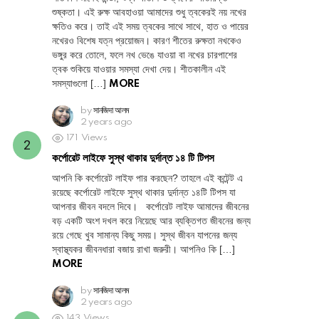
শুষ্কতা। এই রুক্ষ আবহাওয়া আমাদের শুধু ত্বকেরই নয় নখের
ক্ষতিও করে। তাই এই সময় ত্বকের সাথে সাথে, হাত ও পায়ের
নখেরও বিশেষ যত্ন প্রয়োজন। কারণ শীতের রুক্ষতা নখকেও
ভঙ্গুর করে তোলে, ফলে নখ ভেঙে যাওয়া বা নখের চারপাশের
ত্বক শুকিয়ে যাওয়ার সমস্যা দেখা দেয়। শীতকালীন এই
সমস্যাগুলো […]
MORE
by
সানজিদা আলম
2 years ago
171
Views
কর্পোরেট লাইফে সুস্থ থাকার দুর্দান্ত ১৪ টি টিপস
আপনি কি কর্পোরেট লাইফ পার করছেন? তাহলে এই কন্টেন্ট এ
রয়েছে কর্পোরেট লাইফে সুস্থ থাকার দুর্দান্ত ১৪টি টিপস যা
আপনার জীবন বদলে দিবে। কর্পোরেট লাইফ আমাদের জীবনের
বড় একটি অংশ দখল করে নিয়েছে আর ব্যক্তিগত জীবনের জন্য
রয়ে গেছে খুব সামান্য কিছু সময়। সুস্থ জীবন যাপনের জন্য
স্বাস্থ্যকর জীবনধারা বজায় রাখা জরুরী। আপনিও কি […]
MORE
by
সানজিদা আলম
2 years ago
143
Views