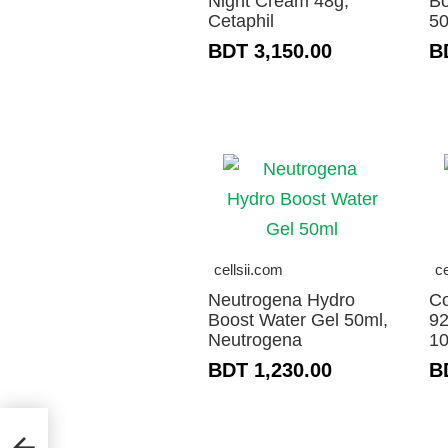
Night Cream 48g,
Bo
Cetaphil
50
BDT 3,150.00
B
cellsii.com
ce
Neutrogena Hydro
Co
Boost Water Gel 50ml,
92
Neutrogena
10
BDT 1,230.00
B