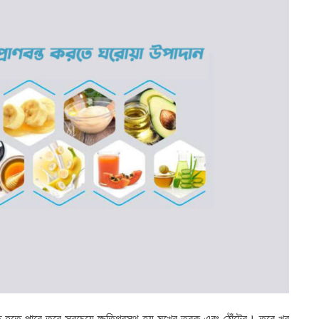
ি হতে পারে তবে সবচেয়ে ক্ষতিগ্রস্থ হয় মুখের ত্বক এবং ঠোঁটের। তবে খুব