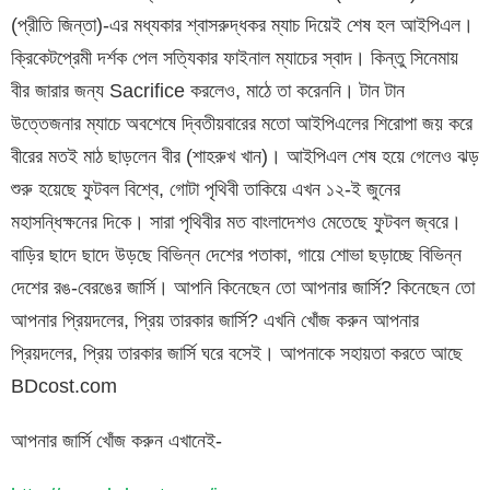
(প্রীতি জিন্তা)-এর মধ্যকার শ্বাসরুদ্ধকর ম্যাচ দিয়েই শেষ হল আইপিএল।
ক্রিকেটপ্রেমী দর্শক পেল সত্যিকার ফাইনাল ম্যাচের স্বাদ। কিন্তু সিনেমায়
বীর জারার জন্য Sacrifice করলেও, মাঠে তা করেননি। টান টান
উত্তেজনার ম্যাচে অবশেষে দ্বিতীয়বারের মতো আইপিএলের শিরোপা জয় করে
বীরের মতই মাঠ ছাড়লেন বীর (শাহরুখ খান)। আইপিএল শেষ হয়ে গেলেও ঝড়
শুরু হয়েছে ফুটবল বিশ্বে, গোটা পৃথিবী তাকিয়ে এখন ১২-ই জুনের
মহাসন্ধিক্ষনের দিকে। সারা পৃথিবীর মত বাংলাদেশও মেতেছে ফুটবল জ্বরে।
বাড়ির ছাদে ছাদে উড়ছে বিভিন্ন দেশের পতাকা, গায়ে শোভা ছড়াচ্ছে বিভিন্ন
দেশের রঙ-বেরঙের জার্সি। আপনি কিনেছেন তো আপনার জার্সি? কিনেছেন তো
আপনার প্রিয়দলের, প্রিয় তারকার জার্সি? এখনি খোঁজ করুন আপনার
প্রিয়দলের, প্রিয় তারকার জার্সি ঘরে বসেই। আপনাকে সহায়তা করতে আছে
BDcost.com
আপনার জার্সি খোঁজ করুন এখানেই-