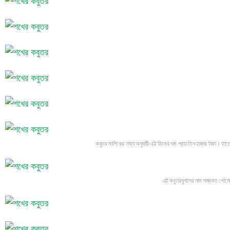
কবুতর মালিকের তথ্য অনুযায়ী এই ডিমের দাম প্রায় তিন হাজার টাকা। হাত
এই কবুতরযুগলের নাম সম্ভবত পোমের