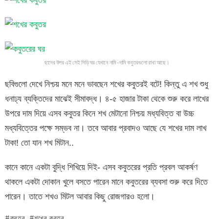
ছাদের উপর এই সেই সিড়ি ঘর যেখানে নামি-দামি কবুতরগুলো রাখা আছে।
ছবিগুলো দেখে নিশ্চয় মনে মনে ভাবছেন শখের কবুতরই বটে! কিন্তু এ শখ শুধু
ধনাঢ্য ব্যক্তিদের মাঝেই সীমাবদ্ধ। ৪-৫ হাজার টাকা থেকে শুরু করে লাখের
উপরে দাম দিয়ে এসব কবুতর কিনে শখ মেটানো নিশ্চয় মধ্যবিত্ত বা উচ্চ
মধ্যবিত্তের পক্ষে সম্ভব না। তবে আবার প্রবাদও আছে যে শখের দাম লাখ
টাকা! তো যান শখ মিটান..
কানে কানে একটা বুদ্ধি শিখিয়ে দিই- এসব কবুতরের প্রতি প্রবল আকর্ষণ
থাকলে একটা দোকান খুলে বসতে পারেন মানে কবুতরের ব্যবসা শুরু করে দিতে
পারেন। তাতে শখও মিটল আবার কিছু রোজগারও হলো।
কবুতর
শখের কবুতর