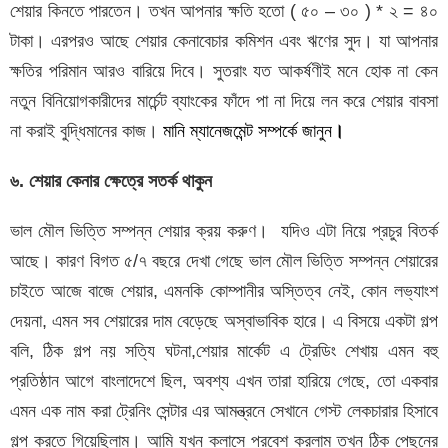
শেয়ার কিনতে পারতেন। তখন আপনার ক্ষতি হতো ( ৫০ – ৩০ ) * ২ = ৪০
টাকা। এরপরও আছে শেয়ার কেনাবেচার কমিশন এবং ঋণের সুদ। যা আপনার
ক্ষতির পরিমান আরও বারিয়ে দিবে। সুতরাং যত আকর্ষণীই মনে হোক না কেন
নতুন বিনিয়োগকারীদের মার্চেন্ট ব্যাংকের ফাঁদে পা না দিয়ে লন করে শেয়ার বাবসা
না করাই বুদ্ধিমানের কাজ।
মানি ম্যানেজমেন্ট সম্পর্কে জানুন
।
৬. শেয়ার কেনার ক্ষেত্রে সতর্ক থাকুন
ভাল মৌল ভিত্তি সম্পন্ন শেয়ার ক্রয় করুণ। যদিও এটা নিয়ে প্রচুর বিতর্ক
আছে। কারণ বিগত ৫/৭ বছরে দেখা গেছে ভাল মৌল ভিত্তি সম্পন্ন শেয়ারের
চাইতে আজে বাজে শেয়ার, এমনকি কোম্পানীর অস্তিত্ব নেই, কোন লভ্যাংশ
দেয়না, এমন সব শেয়ারের দাম বেড়েছে অস্বাভাবিক হারে। এ বিসয়ে একটা গল্প
বলি, ঠিক গল্প নয় সত্যি ঘটনা,শেয়ার মার্কেট এ ট্রেডিং শেখায় এমন বহু
প্রতিষ্ঠান আগে বাংলাদেশে ছিল, অবশ্য এখন তারা হারিয়ে গেছে, তো একবার
এমন এক নাম করা ট্রেনিং সেন্টার এর আমন্ত্রনে সেখানে গেস্ট লেকচারার হিসাবে
গল্প করতে গিয়েছিলাম। আমি যখন ক্লাসে প্রবেশ করলাম তখন ঠিক পেছনের