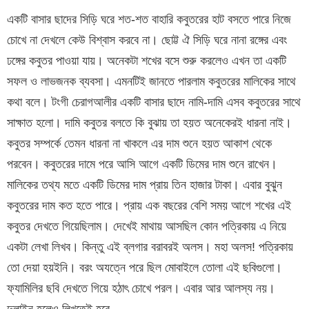
একটি বাসার ছাদের সিড়ি ঘরে শত-শত বাহারি কবুতরের হাট বসতে পারে নিজে
চোখে না দেখলে কেউ বিশ্বাস করবে না। ছোট্ট ঐ সিড়ি ঘরে নানা রঙ্গের এবং
ঢঙ্গের কবুতর পাওয়া যায়। অনেকটা শখের বসে শুরু করলেও এখন তা একটি
সফল ও লাভজনক ব্যবসা। এমনটিই জানতে পারলাম কবুতরের মালিকের সাথে
কথা বলে। টংগী চেরাগআলীর একটি বাসার ছাদে নামি-দামি এসব কবুতরের সাথে
সাক্ষাত হলো। দামি কবুতর বলতে কি বুঝায় তা হয়ত অনেকেরই ধারনা নাই।
কবুতর সম্পর্কে তেমন ধারনা না খাকলে এর দাম শুনে হয়ত আকাশ থেকে
পরবেন। কবুতরের দামে পরে আসি আগে একটি ডিমের দাম শুনে রাখেন।
মালিকের তথ্য মতে একটি ডিমের দাম প্রায় তিন হাজার টাকা। এবার বুঝুন
কবুতরের দাম কত হতে পারে। প্রায় এক বছরের বেশি সময় আগে শখের এই
কবুতর দেখতে গিয়েছিলাম। দেখেই মাথায় আসছিল কোন পত্রিকায় এ নিয়ে
একটা লেখা লিখব। কিন্তু এই ব্লগার বরাবরই অলস। মহা অলস! পত্রিকায়
তো দেয়া হয়ইনি। বরং অযত্নে পরে ছিল মোবাইলে তোলা এই ছবিগুলো।
ফ্যামিলির ছবি দেখতে গিয়ে হঠাৎ চোখে পরল। এবার আর আলস্য নয়।
দুলাইন হলেও লিখতেই হবে..