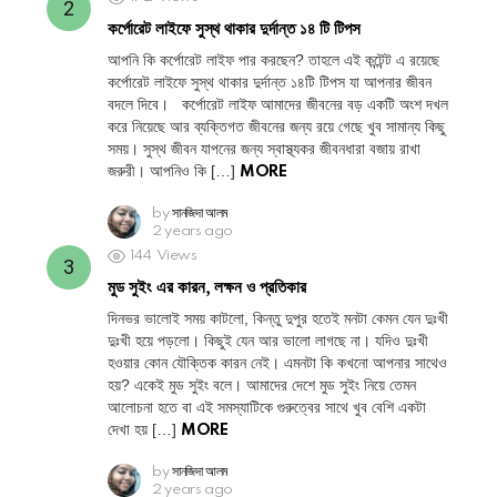
কর্পোরেট লাইফে সুস্থ থাকার দুর্দান্ত ১৪ টি টিপস
আপনি কি কর্পোরেট লাইফ পার করছেন? তাহলে এই কন্টেন্ট এ রয়েছে
কর্পোরেট লাইফে সুস্থ থাকার দুর্দান্ত ১৪টি টিপস যা আপনার জীবন
বদলে দিবে। কর্পোরেট লাইফ আমাদের জীবনের বড় একটি অংশ দখল
করে নিয়েছে আর ব্যক্তিগত জীবনের জন্য রয়ে গেছে খুব সামান্য কিছু
সময়। সুস্থ জীবন যাপনের জন্য স্বাস্থ্যকর জীবনধারা বজায় রাখা
জরুরী। আপনিও কি […]
MORE
by
সানজিদা আলম
2 years ago
144
Views
মুড সুইং এর কারন, লক্ষন ও প্রতিকার
দিনভর ভালোই সময় কাটলো, কিন্তু দুপুর হতেই মনটা কেমন যেন দুঃখী
দুঃখী হয়ে পড়লো। কিছুই যেন আর ভালো লাগছে না। যদিও দুঃখী
হওয়ার কোন যৌক্তিক কারন নেই। এমনটা কি কখনো আপনার সাথেও
হয়? একেই মুড সুইং বলে। আমাদের দেশে মুড সুইং নিয়ে তেমন
আলোচনা হতে বা এই সমস্যাটিকে গুরুত্বের সাথে খুব বেশি একটা
দেখা হয় […]
MORE
by
সানজিদা আলম
2 years ago