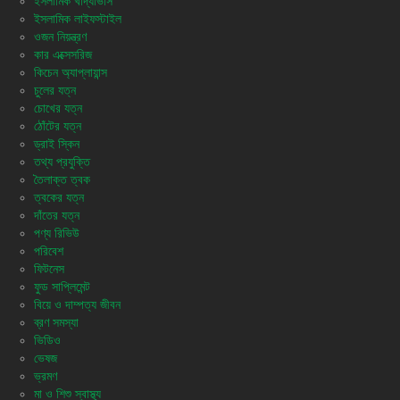
ইসলামিক খাদ্যাভাস
ইসলামিক লাইফস্টাইল
ওজন নিয়ন্ত্রণ
কার এক্সেসরিজ
কিচেন অ্যাপ্লায়ান্স
চুলের যত্ন
চোখের যত্ন
ঠোঁটের যত্ন
ড্রাই স্কিন
তথ্য প্রযুক্তি
তৈলাক্ত ত্বক
ত্বকের যত্ন
দাঁতের যত্ন
পণ্য রিভিউ
পরিবেশ
ফিটনেস
ফুড সাপ্লিমেন্ট
বিয়ে ও দাম্পত্য জীবন
ব্রণ সমস্যা
ভিডিও
ভেষজ
ভ্রমণ
মা ও শিশু স্বাস্থ্য