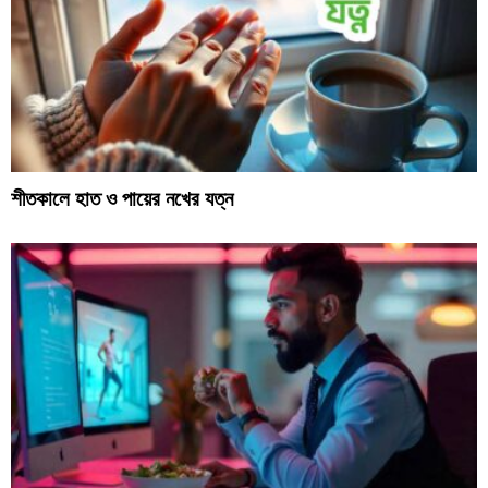
শীতকালে হাত ও পায়ের নখের যত্ন