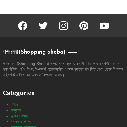
facebook
twitter
instagram
pinterest
youtube
শপিং সেবা (Shopping Sheba)
শপিং সেবা (Shopping Sheba) একটি বাংলা ব্লগ ও কনটেন্ট শেয়ারিং ওয়েবসাইট যেখানে
পণ্য রিভিউ, শপিং টিপস, ই-কমার্স, ইলেকট্রনিক্স ও স্মার্ট গ্যাজেট সম্পর্কিত লেখা, হেলথ টিপসসহ
লাইফস্টাইল নিয়ে নানা তথ্য ও বিশ্লেষণ রয়েছে।
Categories
অডিও
অন্যান্য
অ্যাপল পোস্ট
ইবাদত ও শান্তি