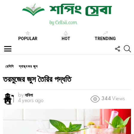
POPULAR
HOT
TRENDING
FOLL
S
US
Menu
রেসিপি
স্বাস্থ্যকর জুস
তরমুজের জুস তৈরির পদ্ধতি
by
নাবিলা
344
Views
4 years ago