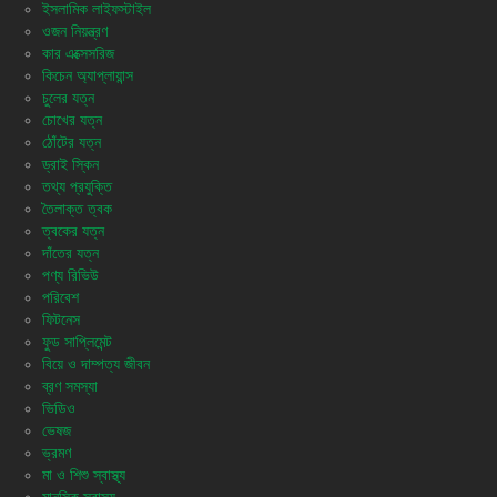
ইসলামিক লাইফস্টাইল
ওজন নিয়ন্ত্রণ
কার এক্সেসরিজ
কিচেন অ্যাপ্লায়ান্স
চুলের যত্ন
চোখের যত্ন
ঠোঁটের যত্ন
ড্রাই স্কিন
তথ্য প্রযুক্তি
তৈলাক্ত ত্বক
ত্বকের যত্ন
দাঁতের যত্ন
পণ্য রিভিউ
পরিবেশ
ফিটনেস
ফুড সাপ্লিমেন্ট
বিয়ে ও দাম্পত্য জীবন
ব্রণ সমস্যা
ভিডিও
ভেষজ
ভ্রমণ
মা ও শিশু স্বাস্থ্য