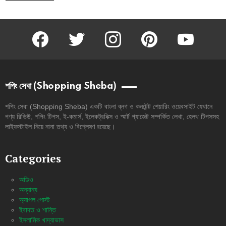
facebook
twitter
instagram
pinterest
youtube
শপিং সেবা (Shopping Sheba)
শপিং সেবা (Shopping Sheba) একটি বাংলা ব্লগ ও কনটেন্ট শেয়ারিং ওয়েবসাইট যেখানে
পণ্য রিভিউ, শপিং টিপস, ই-কমার্স, ইলেকট্রনিক্স ও স্মার্ট গ্যাজেট সম্পর্কিত লেখা, হেলথ টিপসসহ
লাইফস্টাইল নিয়ে নানা তথ্য ও বিশ্লেষণ রয়েছে।
Categories
অডিও
অন্যান্য
অ্যাপল পোস্ট
ইবাদত ও শান্তি
ইসলামিক খাদ্যাভাস