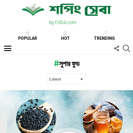
POPULAR
HOT
TRENDING
FOLL
S
US
Menu
সুপার ফুড
Latest
stories