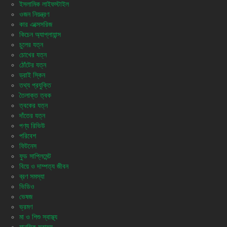
ইসলামিক লাইফস্টাইল
ওজন নিয়ন্ত্রণ
কার এক্সেসরিজ
কিচেন অ্যাপ্লায়ান্স
চুলের যত্ন
চোখের যত্ন
ঠোঁটের যত্ন
ড্রাই স্কিন
তথ্য প্রযুক্তি
তৈলাক্ত ত্বক
ত্বকের যত্ন
দাঁতের যত্ন
পণ্য রিভিউ
পরিবেশ
ফিটনেস
ফুড সাপ্লিমেন্ট
বিয়ে ও দাম্পত্য জীবন
ব্রণ সমস্যা
ভিডিও
ভেষজ
ভ্রমণ
মা ও শিশু স্বাস্থ্য
মানসিক স্বাস্থ্য