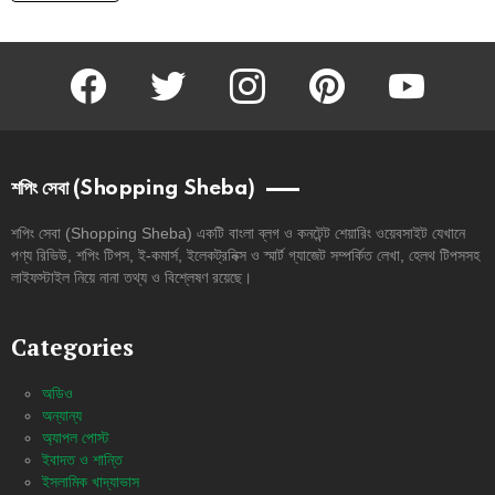
facebook
twitter
instagram
pinterest
youtube
শপিং সেবা (Shopping Sheba)
শপিং সেবা (Shopping Sheba) একটি বাংলা ব্লগ ও কনটেন্ট শেয়ারিং ওয়েবসাইট যেখানে
পণ্য রিভিউ, শপিং টিপস, ই-কমার্স, ইলেকট্রনিক্স ও স্মার্ট গ্যাজেট সম্পর্কিত লেখা, হেলথ টিপসসহ
লাইফস্টাইল নিয়ে নানা তথ্য ও বিশ্লেষণ রয়েছে।
Categories
অডিও
অন্যান্য
অ্যাপল পোস্ট
ইবাদত ও শান্তি
ইসলামিক খাদ্যাভাস