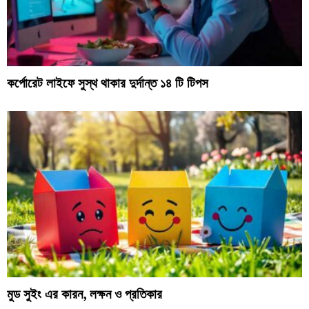
কর্পোরেট লাইফে সুস্থ থাকার দুর্দান্ত ১৪ টি টিপস
মুড সুইং এর কারন, লক্ষন ও প্রতিকার