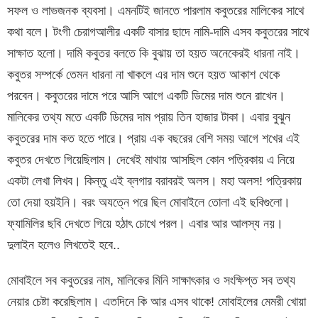
সফল ও লাভজনক ব্যবসা। এমনটিই জানতে পারলাম কবুতরের মালিকের সাথে
কথা বলে। টংগী চেরাগআলীর একটি বাসার ছাদে নামি-দামি এসব কবুতরের সাথে
সাক্ষাত হলো। দামি কবুতর বলতে কি বুঝায় তা হয়ত অনেকেরই ধারনা নাই।
কবুতর সম্পর্কে তেমন ধারনা না খাকলে এর দাম শুনে হয়ত আকাশ থেকে
পরবেন। কবুতরের দামে পরে আসি আগে একটি ডিমের দাম শুনে রাখেন।
মালিকের তথ্য মতে একটি ডিমের দাম প্রায় তিন হাজার টাকা। এবার বুঝুন
কবুতরের দাম কত হতে পারে। প্রায় এক বছরের বেশি সময় আগে শখের এই
কবুতর দেখতে গিয়েছিলাম। দেখেই মাথায় আসছিল কোন পত্রিকায় এ নিয়ে
একটা লেখা লিখব। কিন্তু এই ব্লগার বরাবরই অলস। মহা অলস! পত্রিকায়
তো দেয়া হয়ইনি। বরং অযত্নে পরে ছিল মোবাইলে তোলা এই ছবিগুলো।
ফ্যামিলির ছবি দেখতে গিয়ে হঠাৎ চোখে পরল। এবার আর আলস্য নয়।
দুলাইন হলেও লিখতেই হবে..
মোবাইলে সব কবুতরের নাম, মালিকের মিনি সাক্ষাৎকার ও সংক্ষিপ্ত সব তথ্য
নেয়ার চেষ্টা করেছিলাম। এতদিনে কি আর এসব থাকে! মোবাইলের মেমরী খোয়া