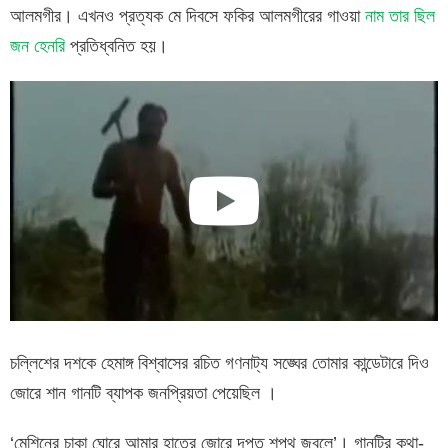
আলমগীর। এখনও প্রত্যক মে দিবসে ফকির আলমগীরের গাওয়া
নাম তার ছিল
জন হেনরি
প্রতিধ্বনিত হয়।
চল্লিশের দশকে হেমাঙ্গ বিশ্বাসের রচিত গণনাট্য সঙ্ঘের তোমার কান্ডেটারে দিও
জোরে শান গানটি ব্যাপক জনপ্রিয়তা পেয়েছিল ।
‘মেশিনের চাকা ঘোরে আমার হাতের জোরে দৃপ্ত শপথ জ্বলে’। গানটির কথা-