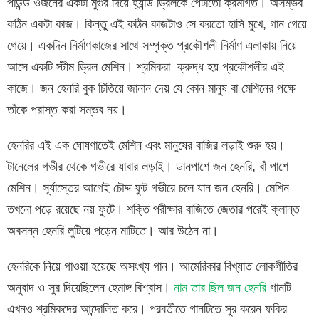
পাউন্ড ওজনের একটা মুগুর দিয়ে হ্যান্ড ড্রিলকে পেটাতো ক্রমাগত। অসম্ভব
কঠিন একটা কাজ। কিন্তু এই কঠিন কাজটাও সে করতো হাসি মুখে, গান গেয়ে
গেয়ে। একদিন নির্মাণকাজের সাথে সম্পৃক্ত প্রকৌশলী নির্মাণ এলাকায় নিয়ে
আসে একটি স্টীম ড্রিল মেশিন। শ্রমিকরা ক্রুদ্ধ হয় প্রকৌশলীর এই
কাজে। জন হেনরি বুক চিতিয়ে জানান দেয় যে কোন মানুষ বা মেশিনের পক্ষে
তাঁকে পরাস্ত করা সম্ভব নয়।
হেনরির এই এক ঘোষণাতেই মেশিন এবং মানুষের বাজির লড়াই শুরু হয়।
টানেলের গভীর থেকে গভীরে যাবার লড়াই। ডানপাশে জন হেনরি, বাঁ পাশে
মেশিন। সূর্যাস্তের আগেই চৌদ্দ ফুট গভীরে চলে যান জন হেনরি। মেশিন
তখনো পড়ে রয়েছে নয় ফুটে। শক্তি পরীক্ষার বাজিতে জেতার পরেই ক্লান্ত
অবসন্ন হেনরি লুটিয়ে পড়েন মাটিতে। আর উঠেন না।
হেনরিকে নিয়ে গাওয়া হয়েছে অসংখ্য গান। আমেরিকার বিখ্যাত লোকগীতির
অনুবাদ ও সুর দিয়েছিলেন হেমাঙ্গ বিশ্বাস।
নাম তার ছিল জন হেনরি
গানটি
এখনও শ্রমিকদের আন্দোলিত করে। পরবর্তীতে গানটিতে সুর করেন ফকির