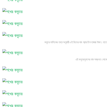
কবুতর মালিকের তথ্য অনুযায়ী এই ডিমের দাম প্রায় তিন হাজার টাকা। হাত
এই কবুতরযুগলের নাম সম্ভবত পোমের