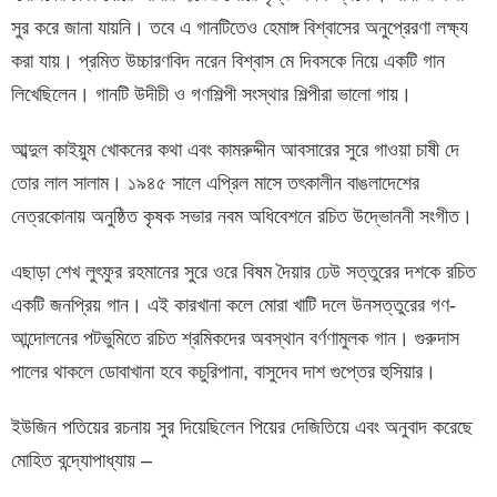
সুর করে জানা যায়নি। তবে এ গানটিতেও হেমাঙ্গ বিশ্বাসের অনুপ্রেরণা লক্ষ্য
করা যায়। প্রমিত উচ্চারণবিদ নরেন বিশ্বাস মে দিবসকে নিয়ে একটি গান
লিখেছিলেন। গানটি উদীচী ও গণশিল্পী সংস্থার শিল্পীরা ভালো গায়।
আব্দুল কাইয়ুম খোকনের কথা এবং কামরুদ্দীন আবসারের সুরে গাওয়া চাষী দে
তোর লাল সালাম। ১৯৪৫ সালে এপ্রিল মাসে তৎকালীন বাঙলাদেশের
নেত্রকোনায় অনুষ্ঠিত কৃষক সভার নবম অধিবেশনে রচিত উদ্ভোননী সংগীত।
এছাড়া শেখ লুৎফুর রহমানের সুরে ওরে বিষম দৈয়ার ঢেউ সত্তুরের দশকে রচিত
একটি জনপ্রিয় গান। এই কারখানা কলে মোরা খাটি দলে উনসত্তুরের গণ-
আন্দোলনের পটভুমিতে রচিত শ্রমিকদের অবস্থান বর্ণণামুলক গান। গুরুদাস
পালের থাকলে ডোবাখানা হবে কচুরিপানা, বাসুদেব দাশ গুপ্তের হুসিয়ার।
ইউজিন পতিয়ের রচনায় সুর দিয়েছিলেন পিয়ের দেজিতিয়ে এবং অনুবাদ করেছে
মোহিত বন্দ্যোপাধ্যায় –