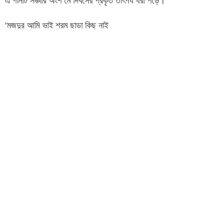
এ গানটি সঞ্চারি অংশ মে দিবসের প্রকৃত তাৎপর্য ধরা পড়ে।
‘মজদুর আমি ভাই শ্রম ছাড়া কিছু নাই
দিনরাত খেটে যাই নয়নের ঘুম নাই
হায় হায় হায়’
কবি বিমল চন্দ্র ঘোষ মৌমাছির লেখা ও দিলীপ সেনগুপ্তের সুরে মে দিবসের এ
গানটি বেশ লোকপ্রিয়তা পেয়েছে।
‘আজ শুধু গান ঝড়ের গান
বুকের হাতুরি ওঠে নামে
রাঙা মেঘ আনে ক্ষ্যাপা ইশান
আজ যে এসেছে পয়লা মে।’
কবি সুভাষ মুখোপাধ্যায়ের ‘মে দিনের কবিতা’র সঙ্গীতরূপ এখনো মে দিবসের
অনুষ্ঠানে শোনা যায়। সঙ্গীত রূপকার সংগ্রামী শিল্পী শেখ লুৎফর রহমান।