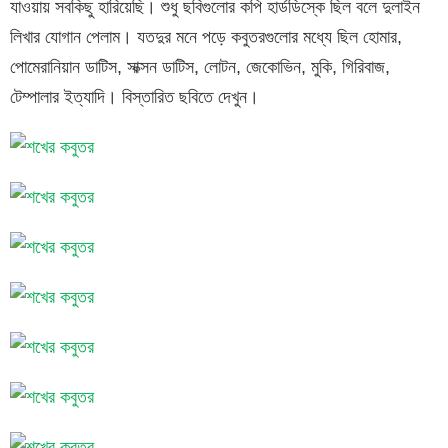
যাওয়ায় সবকিছু হারিয়েছি। শুধু ছবিগুলোর কপি হার্ডডিস্কে ছিল বলে দুলাইন
লিখার যোগান পেলাম। যতদুর মনে পড়ে কবুতরগুলোর মধ্যে ছিল হোমার,
পোমেরানিয়ান ডাটিস, সাক্সন ডাটিস, লোটন, জেকোভিন, মুকি, গিরিবাজ,
টেম্পালার ইত্যাদি। বিস্তারিত ছবিতে দেখুন।