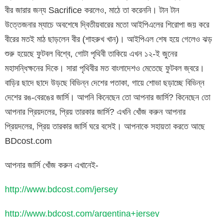
বীর জারার জন্য Sacrifice করলেও, মাঠে তা করেননি। টান টান
উত্তেজনার ম্যাচে অবশেষে দ্বিতীয়বারের মতো আইপিএলের শিরোপা জয় করে
বীরের মতই মাঠ ছাড়লেন বীর (শাহরুখ খান)। আইপিএল শেষ হয়ে গেলেও ঝড়
শুরু হয়েছে ফুটবল বিশ্বে, গোটা পৃথিবী তাকিয়ে এখন ১২-ই জুনের
মহাসন্ধিক্ষনের দিকে। সারা পৃথিবীর মত বাংলাদেশও মেতেছে ফুটবল জ্বরে।
বাড়ির ছাদে ছাদে উড়ছে বিভিন্ন দেশের পতাকা, গায়ে শোভা ছড়াচ্ছে বিভিন্ন
দেশের রঙ-বেরঙের জার্সি। আপনি কিনেছেন তো আপনার জার্সি? কিনেছেন তো
আপনার প্রিয়দলের, প্রিয় তারকার জার্সি? এখনি খোঁজ করুন আপনার
প্রিয়দলের, প্রিয় তারকার জার্সি ঘরে বসেই। আপনাকে সহায়তা করতে আছে
BDcost.com
আপনার জার্সি খোঁজ করুন এখানেই-
http://www.bdcost.com/jersey
http://www.bdcost.com/argentina+jersey