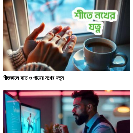
শীতকালে হাত ও পায়ের নখের যত্ন