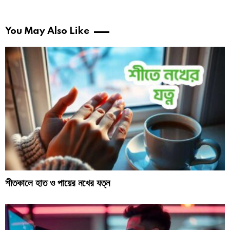
You May Also Like
শীতকালে হাত ও পায়ের নখের যত্ন