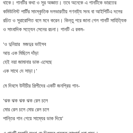
থাকে। গানটির কথা ও সুর অজ্ঞাত। তবে অনেকে এ গানটিকে
ভারতের
কমিউনিস্ট পার্টির সাংস্কৃতিক দলভারতীয় গণনাট্য সংঘ বা
আইপিটিএ দলের
রচিত ও সুরারোপিত বলে মনে করেন। কিন্তু পরে জানা গেল গানটি সাহিত্যিক
ও সাংবাদিক সত্যেন সেনের রচনা। গানটি এ রকম-
‘ও দুনিয়ার মজদুর ভাইসব
আয় এক মিছিলে দাঁড়া
হেই নয়া জামানার ডাক এসেছে
এক সাথে দে সাড়া।’
মে দিবসে উদীচীর শিল্পীদের একটি জনপ্রিয় গান-
‘ঝক ঝক ঝক ঝক রেল চলে
মোর রেল চলে মোর রেল চলে
শান্তির গান গেয়ে সাম্যের ডাক দিয়ে’