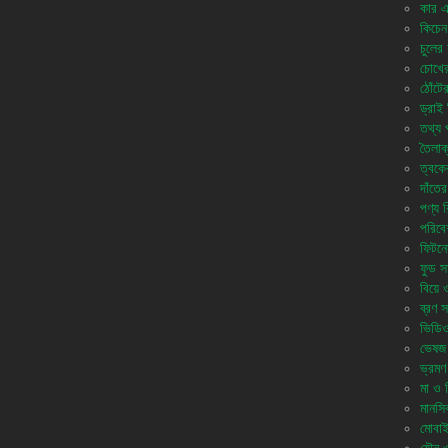
কার এ
কিচেন 
চুলের 
চোখের
ঠোঁটে
ড্রাই 
তথ্য প
তৈলাক
ত্বকে
দাঁতের
পণ্য 
পরিবে
ফিটনে
ফুড সা
বিয়ে 
ব্রণ স
ভিডি
ভেষজ
ভ্রমণ
মা ও শি
মানসিক
মোবাই