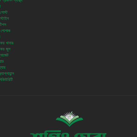
প্রজনন স্বাস্থ্য
ি
পোস্ট
স্টাইল
টিপস
 পোশাক
য
থ্যকর খাবার
থ্যকর জুস
 গ্যাজেট
য়াচ
়্যার
যাপ্লায়ান্স
িকিউরিটি