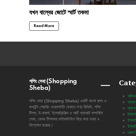
যখন বাল্বের জোটে স্মার্ট তকমা
Read More
Cate
শপিং সেবা (Shopping
Sheba)
অডিও
শপিং সেবা (Shopping Sheba) একটি বাংলা ব্লগ ও
অন্যান
কনটেন্ট শেয়ারিং ওয়েবসাইট যেখানে পণ্য রিভিউ, শপিং
অ্যাপ
টিপস, ই-কমার্স, ইলেকট্রনিক্স ও স্মার্ট গ্যাজেট সম্পর্কিত
ইবাদত
লেখা, হেলথ টিপসসহ লাইফস্টাইল নিয়ে নানা তথ্য ও
ইসলাম
বিশ্লেষণ রয়েছে।
ইসলাম
ওজন নি