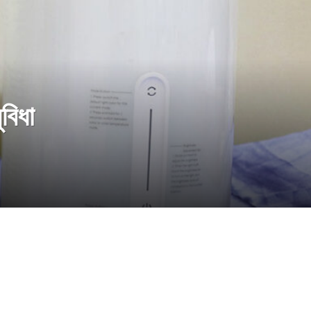
ুবিধা