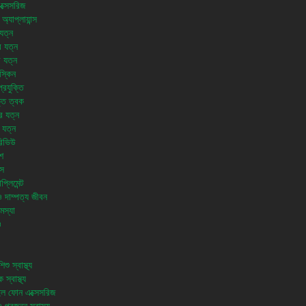
ক্সেসরিজ
অ্যাপ্লায়ান্স
যত্ন
 যত্ন
র যত্ন
স্কিন
্রযুক্তি
্ত ত্বক
র যত্ন
 যত্ন
রিভিউ
শ
স
প্লিমেন্ট
ও দাম্পত্য জীবন
মস্যা
ও
শু স্বাস্থ্য
 স্বাস্থ্য
ল ফোন এক্সেসরিজ