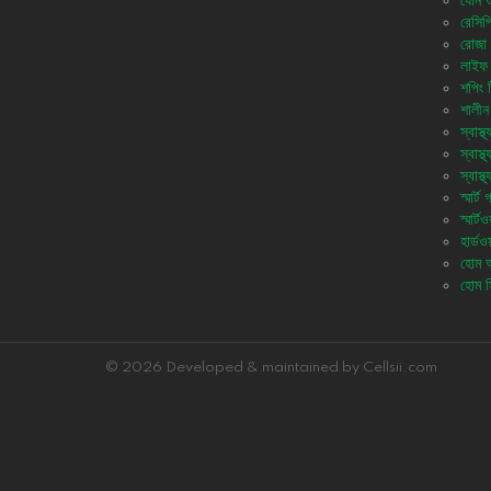
যৌন ও 
রেসিপ
রোজা 
লাইফ 
শপিং 
শালীন
স্বাস্থ্
স্বাস্
স্বাস্
স্মার্ট
স্মার্টও
হার্ডওয
হোম অ্
হোম স
© 2026 Developed & maintained by Cellsii.com