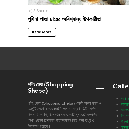
3
Shares
পুদিনা পাতা চায়ের অবিশ্বাস্য উপকারীতা
Read More
Cate
শপিং সেবা (Shopping
Sheba)
অডিও
শপিং সেবা (Shopping Sheba) একটি বাংলা ব্লগ ও
অন্যান
কনটেন্ট শেয়ারিং ওয়েবসাইট যেখানে পণ্য রিভিউ, শপিং
অ্যাপ
টিপস, ই-কমার্স, ইলেকট্রনিক্স ও স্মার্ট গ্যাজেট সম্পর্কিত
ইবাদত
লেখা, হেলথ টিপসসহ লাইফস্টাইল নিয়ে নানা তথ্য ও
ইসলাম
বিশ্লেষণ রয়েছে।
ইসলাম