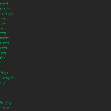
য়ন্ত্রণ
ক্সেসরিজ
অ্যাপ্লায়ান্স
যত্ন
 যত্ন
র যত্ন
স্কিন
্রযুক্তি
্ত ত্বক
র যত্ন
 যত্ন
রিভিউ
শ
স
প্লিমেন্ট
ও দাম্পত্য জীবন
মস্যা
ও
শু স্বাস্থ্য
 স্বাস্থ্য