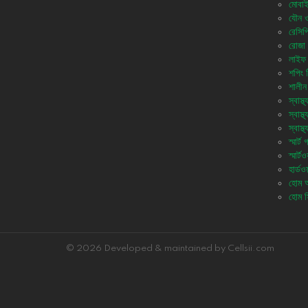
মোবাই
যৌন ও 
রেসিপ
রোজা 
লাইফ 
শপিং 
শালীন
স্বাস্থ্
স্বাস্
স্বাস্
স্মার্ট
স্মার্টও
হার্ডওয
হোম অ্
হোম স
© 2026 Developed & maintained by Cellsii.com