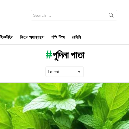
Search
for:
ইফস্টাইল
কিচেন অ্যাপ্লায়ান্স
শপিং টিপস
রেসিপি
পুদিনা পাতা
Latest
stories