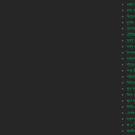
ওজন নি
কার এ
কিচেন 
চুলের 
চোখের
ঠোঁটে
ড্রাই 
তথ্য প
তৈলাক
ত্বকে
দাঁতের
পণ্য 
পরিবে
ফিটনে
ফুড সা
বিয়ে 
ব্রণ স
ভিডি
ভেষজ
ভ্রমণ
মা ও শি
মানসিক