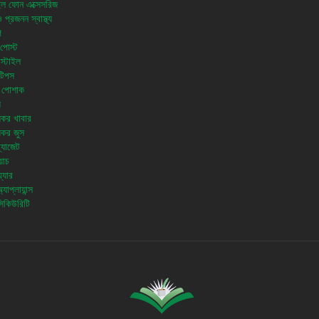
ল ফোন এক্সেসরিজ
প্রজনন স্বাস্থ্য
ি
পোস্ট
স্টাইল
টিপস
 পোশাক
য
থ্যকর খাবার
থ্যকর জুস
 গ্যাজেট
য়াচ
়্যার
যাপ্লায়ান্স
িকিউরিটি