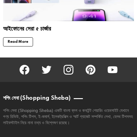
আইফোনের সেরা ৫ চার্জার
Read More
facebook
twitter
instagram
pinterest
youtube
শপিং সেবা (Shopping Sheba)
শপিং সেবা (Shopping Sheba) একটি বাংলা ব্লগ ও কনটেন্ট শেয়ারিং ওয়েবসাইট যেখানে
পণ্য রিভিউ, শপিং টিপস, ই-কমার্স, ইলেকট্রনিক্স ও স্মার্ট গ্যাজেট সম্পর্কিত লেখা, হেলথ টিপসসহ
লাইফস্টাইল নিয়ে নানা তথ্য ও বিশ্লেষণ রয়েছে।