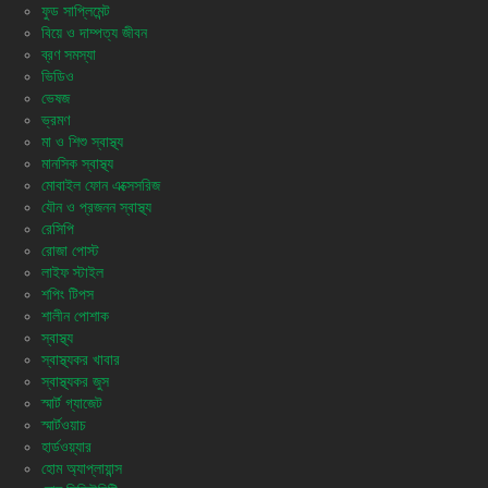
ফুড সাপ্লিমেন্ট
বিয়ে ও দাম্পত্য জীবন
ব্রণ সমস্যা
ভিডিও
ভেষজ
ভ্রমণ
মা ও শিশু স্বাস্থ্য
মানসিক স্বাস্থ্য
মোবাইল ফোন এক্সেসরিজ
যৌন ও প্রজনন স্বাস্থ্য
রেসিপি
রোজা পোস্ট
লাইফ স্টাইল
শপিং টিপস
শালীন পোশাক
স্বাস্থ্য
স্বাস্থ্যকর খাবার
স্বাস্থ্যকর জুস
স্মার্ট গ্যাজেট
স্মার্টওয়াচ
হার্ডওয়্যার
হোম অ্যাপ্লায়ান্স