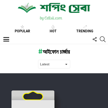
POPULAR
HOT
TRENDING
FOLL
S
US
Menu
আইফোন চার্জার
Latest
stories