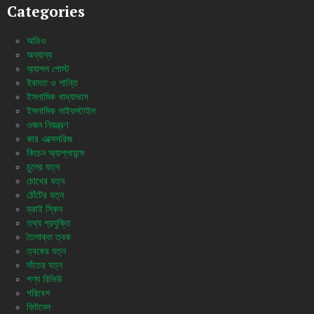
Categories
অডিও
অন্যান্য
অ্যাপল পোস্ট
ইবাদত ও শান্তি
ইসলামিক খাদ্যাভাস
ইসলামিক লাইফস্টাইল
ওজন নিয়ন্ত্রণ
কার এক্সেসরিজ
কিচেন অ্যাপ্লায়ান্স
চুলের যত্ন
চোখের যত্ন
ঠোঁটের যত্ন
ড্রাই স্কিন
তথ্য প্রযুক্তি
তৈলাক্ত ত্বক
ত্বকের যত্ন
দাঁতের যত্ন
পণ্য রিভিউ
পরিবেশ
ফিটনেস